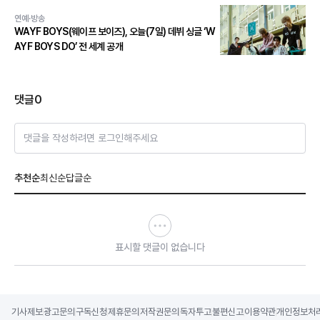
연예·방송
WAYF BOYS(웨이프 보이즈), 오늘(7일) 데뷔 싱글 ‘W
AYF BOYS DO’ 전 세계 공개
댓글
0
댓글을 작성하려면 로그인해주세요
추천순
최신순
답글순
표시할 댓글이 없습니다
기사제보
광고문의
구독신청
제휴문의
저작권문의
독자투고
불편신고
이용약관
개인정보처