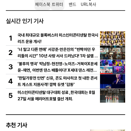
페이스북
트위터
밴드
URL복사
실시간 인기 기사
국내 최대규모 블록버스터 미스인터콘티넨탈 한국시
1
리즈 운용 개시!
‘너 말고 다른 연애’ 서강준·안은진의 “반짝이던 우
2
리들의 시간” 10년 사랑 서사 드러났다! 1차 설렘 티
저 영상 공개!
‘불후의 명곡’ 박남정-현진영-노이즈-거북이X문세
3
윤-채연, 이번엔 댄스 배틀이다! X세대 댄스 레전드
총출동! 댄스 본능 깨운다!
'한일가왕전 인연' 신유, 콘도 마사히코 첫 내한 콘서
4
트 게스트 지원사격! 깜짝 듀엣 '감동'
미스인터콘티넨탈 대구대회 성료 ,한국대회는 8월
5
27일 서울 메리어트호텔 결선 개최.
추천 기사