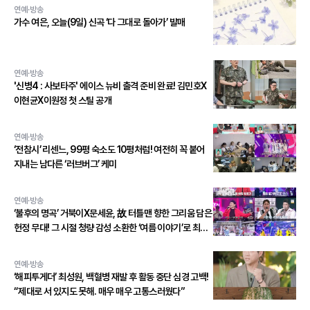
연예·방송
가수 여은, 오늘(9일) 신곡 ‘다 그대로 돌아가’ 발매
연예·방송
'신병4 : 사보타주' 에이스 뉴비 출격 준비 완료! 김민호X
이현균X이원정 첫 스틸 공개
연예·방송
‘전참시’ 리센느, 99평 숙소도 10평처럼! 여전히 꼭 붙어
지내는 남다른 ‘러브버그’ 케미
연예·방송
‘불후의 명곡’ 거북이X문세윤, 故 터틀맨 향한 그리움 담은
헌정 무대! 그 시절 청량 감성 소환한 ‘여름 이야기’로 최종
우승!
연예·방송
‘해피투게더’ 최성원, 백혈병 재발 후 활동 중단 심경 고백!
“제대로 서 있지도 못해. 매우 매우 고통스러웠다”