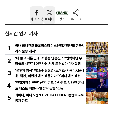
페이스북
트위터
밴드
URL복사
실시간 인기 기사
국내 최대규모 블록버스터 미스인터콘티넨탈 한국시
1
리즈 운용 개시!
‘너 말고 다른 연애’ 서강준·안은진의 “반짝이던 우
2
리들의 시간” 10년 사랑 서사 드러났다! 1차 설렘 티
저 영상 공개!
‘불후의 명곡’ 박남정-현진영-노이즈-거북이X문세
3
윤-채연, 이번엔 댄스 배틀이다! X세대 댄스 레전드
총출동! 댄스 본능 깨운다!
'한일가왕전 인연' 신유, 콘도 마사히코 첫 내한 콘서
4
트 게스트 지원사격! 깜짝 듀엣 '감동'
최예나, 미니 5집 'LOVE CATCHER' 콘셉트 포토
5
공개 완료