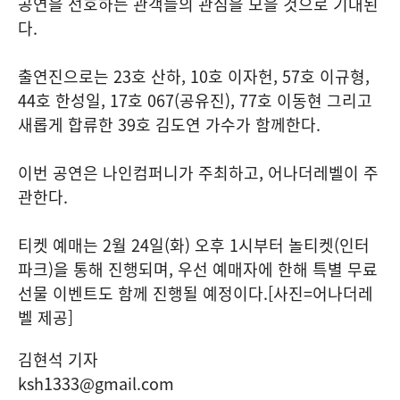
공연을 선호하는 관객들의 관심을 모을 것으로 기대된
다.
출연진으로는 23호 산하, 10호 이자헌, 57호 이규형,
44호 한성일, 17호 067(공유진), 77호 이동현 그리고
새롭게 합류한 39호 김도연 가수가 함께한다.
이번 공연은 나인컴퍼니가 주최하고, 어나더레벨이 주
관한다.
티켓 예매는 2월 24일(화) 오후 1시부터 놀티켓(인터
파크)을 통해 진행되며, 우선 예매자에 한해 특별 무료
선물 이벤트도 함께 진행될 예정이다.[사진=어나더레
벨 제공]
김현석 기자
ksh1333@gmail.com