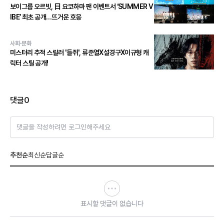
보이그룹 오르빗, 日 요코하마 팬 이벤트서 ‘SUMMER V
IBE’ 최초 공개…뜨거운 호응
사회·문화
미스터리 추적 스릴러 '들쥐', 류준열X설경구X이규형 캐
릭터 스틸 공개!
댓글
0
댓글을 작성하려면 로그인해주세요
추천순
최신순
답글순
표시할 댓글이 없습니다