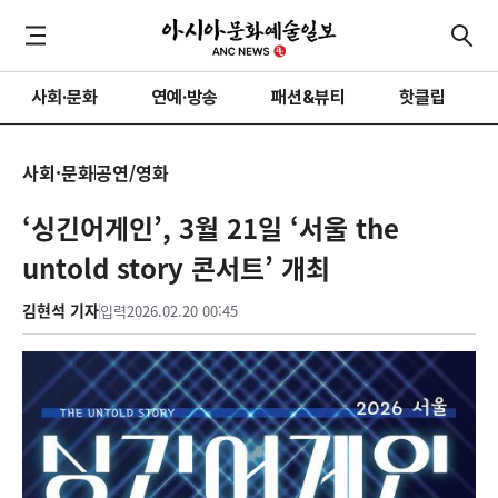
사회·문화
연예·방송
패션&뷰티
핫클립
사회·문화
공연/영화
‘싱긴어게인’, 3월 21일 ‘서울 the
untold story 콘서트’ 개최
김현석 기자
입력
2026.02.20 00:45