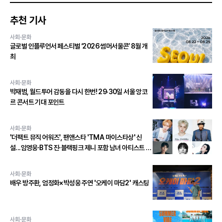
추천 기사
사회·문화
글로벌 인플루언서 페스티벌 ‘2026 썸머서울콘’ 8월 개
최
사회·문화
박재범, 월드투어 감동을 다시 한번! 29·30일 서울 앙코
르 콘서트 기대 포인트
사회·문화
'더팩트 뮤직 어워즈', 팬앤스타 'TMA 마이스타상' 신
설...임영웅∙BTS 진∙블랙핑크 제니 포함 남녀 아티스트 상
위 20인 결선 투표 진출!
사회·문화
배우 방주환, 엄정화×박성웅 주연 '오케이 마담2' 캐스팅
사회·문화