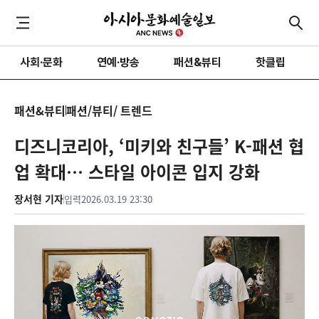
사회·문화
연예·방송
패션&뷰티
핫클립
패션&뷰티
패션/뷰티/ 트렌드
디즈니코리아, ‘미키와 친구들’ K-패션 협
업 확대… 스타일 아이콘 입지 강화
장서현 기자
입력
2026.03.19 23:30