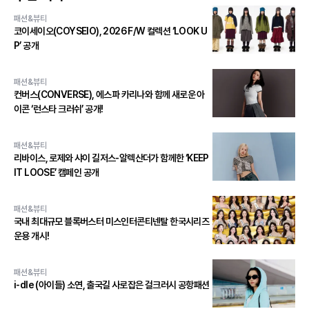
패션&뷰티
코이세이오(COYSEIO), 2026 F/W 컬렉션 ‘LOOK U
P’ 공개
패션&뷰티
컨버스(CONVERSE), 에스파 카리나와 함께 새로운 아
이콘 ‘런스타 크러쉬’ 공개!
패션&뷰티
리바이스, 로제와 샤이 길저스-알렉산더가 함께한 ‘KEEP
IT LOOSE’ 캠페인 공개
패션&뷰티
국내 최대규모 블록버스터 미스인터콘티넨탈 한국시리즈
운용 개시!
패션&뷰티
i-dle (아이들) 소연, 출국길 사로잡은 걸크러시 공항패션