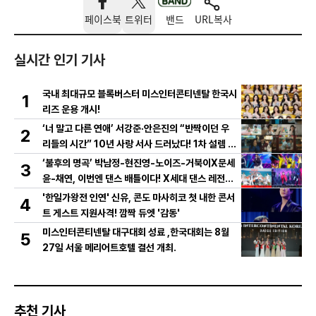
페이스북
트위터
밴드
URL복사
실시간 인기 기사
국내 최대규모 블록버스터 미스인터콘티넨탈 한국시
1
리즈 운용 개시!
‘너 말고 다른 연애’ 서강준·안은진의 “반짝이던 우
2
리들의 시간” 10년 사랑 서사 드러났다! 1차 설렘 티
저 영상 공개!
‘불후의 명곡’ 박남정-현진영-노이즈-거북이X문세
3
윤-채연, 이번엔 댄스 배틀이다! X세대 댄스 레전드
총출동! 댄스 본능 깨운다!
'한일가왕전 인연' 신유, 콘도 마사히코 첫 내한 콘서
4
트 게스트 지원사격! 깜짝 듀엣 '감동'
미스인터콘티넨탈 대구대회 성료 ,한국대회는 8월
5
27일 서울 메리어트호텔 결선 개최.
추천 기사