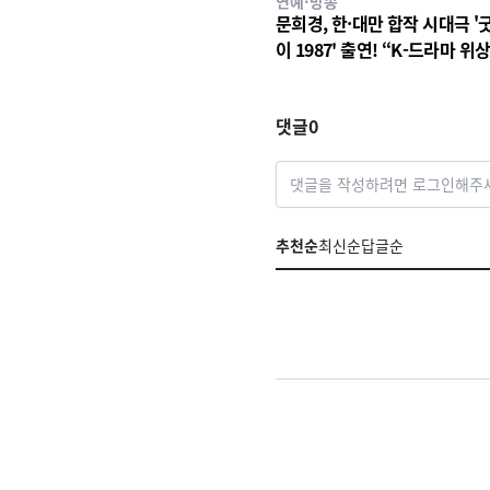
연예·방송
문희경, 한·대만 합작 시대극 '
이 1987' 출연! “K-드라마 위상
꼈다” 소감
댓글
0
댓글을 작성하려면 로그인해주
추천순
최신순
답글순