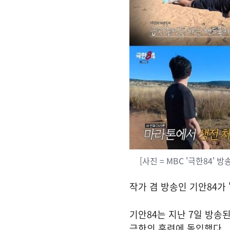
[사진 = MBC '극한84' 방
작가 겸 방송인 기안84가 
기안84는 지난 7일 방송된
극한의 훈련에 돌입했다.