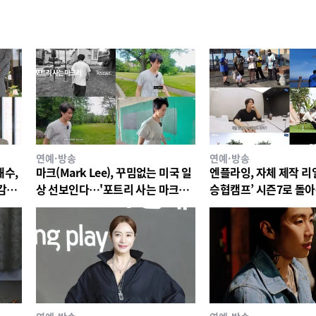
연예·방송
연예·방송
해수,
마크(Mark Lee), 꾸밈없는 미국 일
엔플라잉, 자체 제작 리
 감빵
상 선보인다…'포트리 사는 마크리'
승협캠프’ 시즌7로 돌
티저 공개
12일 첫 공개