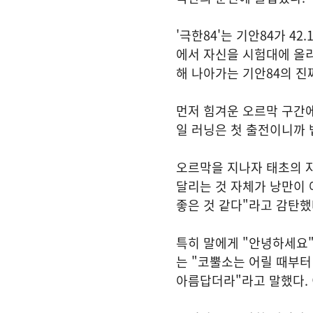
'극한84'는 기안84가 4
에서 자신을 시험대에 올리
해 나아가는 기안84의 진
먼저 힘겨운 오르막 구간에
일 러닝은 첫 출전이니까 
오르막을 지나자 태초의 자
달리는 것 자체가 낭만이 
좋은 것 같다"라고 감탄했
특히 말에게 "안녕하세요"
는 "코뿔소는 어릴 때부터
아름답더라"라고 말했다.