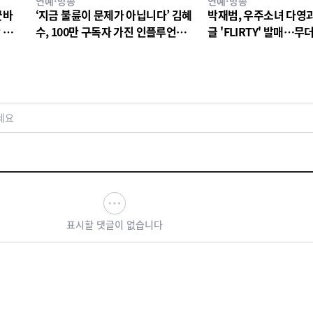
연예·방송
연예·방송
굿바
‘지금 불륜이 문제가 아닙니다’ 김혜
박재범, 우주소녀 다영과
 느
수, 100만 구독자 가진 인플루언서
글 'FLIRTY' 발매…
이자 사업가 박경희 역! 열연에 이어
사운드로 여름 가요계 
지는 호평 세례!
세요
표시할 댓글이 없습니다