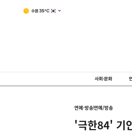
수원
35
ºC
사회·문화
연예·방송
연예/방송
'극한84' 기