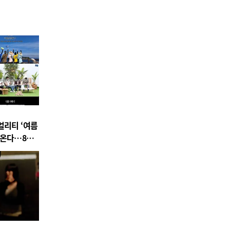
얼리티 ‘여름
아온다…8월