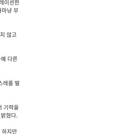
내레이션한
차마냥 무
치지 않고
아예 다른
스레를 떨
서 기력을
 밝혔다.
. 하지만