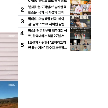
CHER' 콘셉트 포토 공개 완료
'은애하는 도적님아' 남지현 X
2
한소은, 극과 극 개성의 그녀들
이 온다! 시청자들의 연모를 부
박태훈, 오늘 6일 신곡 ‘헤이
3
를 두 여인의 활약은?
걸’ 발매! “Y2K 하이틴 감성 품
었다”
미스인터콘티넨탈 대구대회 성
4
료 ,한국대회는 8월 27일 서울
메리어트호텔 결선 개최.
[조선의 사랑꾼] "오빠라고 하
5
면 끝난 거야" 강수지 호언장담,
심권호 인생 첫 썸? '홍삼 여
인'과 설렘 가득 문자 포착!