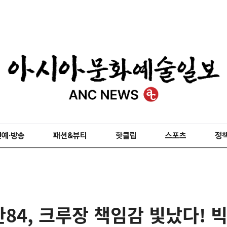
연예·방송
패션&뷰티
핫클립
스포츠
정
안84, 크루장 책임감 빛났다! 빅