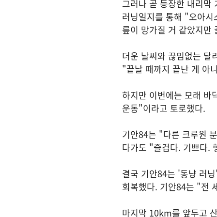
그러나 곧 등장한 내리막 
러닝일지를 통해 "오아시
릎이 망가질 거 같았지만
더운 날씨와 끊임없는 달리
"끝날 때까지 끝난 게 아
하지만 이번에는 모래 바닥
운동"이라고 토로했다.
기안84는 "다른 크루원 
다가도 "즐겁다. 기쁘다.
결국 기안84는 '동냥 러
회복했다. 기안84는 "전
마지막 10km를 앞두고 