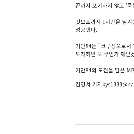
끝까지 포기하지 않고 '죽
컷오프까지 1시간을 남겨
성공했다.
기안84는 "크루장으로서
도착하면 또 무언가 깨닫
기안84의 도전을 담은 MB
김영서 기자
kys1333@na