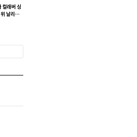
 컬래버 싱
무더위 날리는
정조준