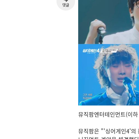
댓글
뮤직팜엔터테인먼트(이하 뮤
뮤직팜은 "'싱어게인4'의 