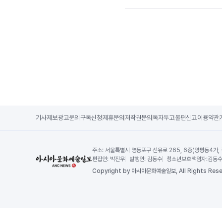
기사제보
광고문의
구독신청
제휴문의
저작권문의
독자투고
불편신고
이용약관
주소:
서울특별시 영등포구 선유로 265, 6층(양평동4가,
편집인:
박진우
발행인:
김동수
청소년보호책임자:
김동
Copy
right by 아시아문화예술일보,
All Rights Rese