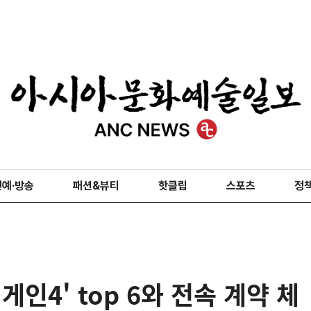
연예·방송
패션&뷰티
핫클립
스포츠
정
게인4' top 6와 전속 계약 체