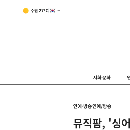
수원
27
ºC
사회·문화
연예·방송
연예/방송
뮤직팜, '싱어