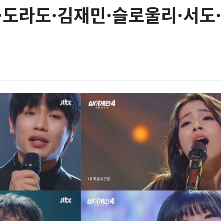
욱·도라도·김재민·슬로울리·서도