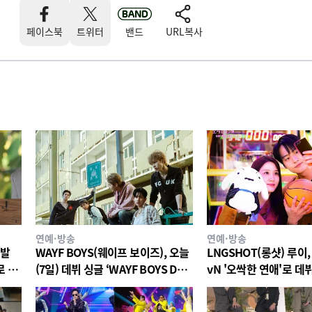
페이스북
트위터
밴드
URL복사
연예·방송
연예·방송
재발
WAYF BOYS(웨이프 보이즈), 오늘
LNGSHOT(롱샷) 루이,
로 서
(7일) 데뷔 싱글 ‘WAYF BOYS DO’
vN '오싹한 연애'로 데뷔
스러웠
전 세계 공개
여…8일 'All I Can Say