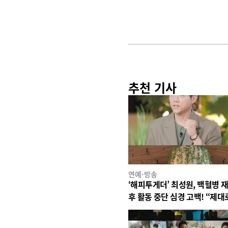
추천 기사
연예·방송
‘해피투게더’ 최성원, 백혈병 
후 활동 중단 심경 고백! “제대
있지도 못해. 매우 매우 고통
다”