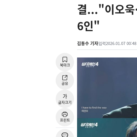
결..."이오
6인"
김동수 기자
입력
2026.01.07 00:48
북마크
공유
가
글자크기
프린트