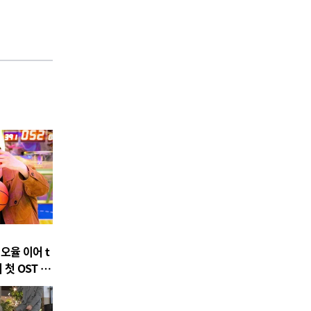
 오율 이어 t
 첫 OST 참
 Is' 발매