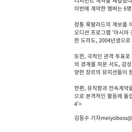
니지먼트 계약을 체결했다"
이번에 계약한 멤버는 6명
정통 록발라드의 계보를 이
오디션 프로그램 ‘아시아 
한 도라도, 2004년생으
또한, 극적인 관객 투표로
의 경계를 허문 서도, 감성
양한 장르의 뮤지션들이 함
한편, 뮤직팜과 전속계약을
으로 본격적인 활동에 돌
4'>
김동수 기자
meiyoboss@