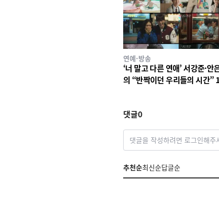
연예·방송
‘너 말고 다른 연애’ 서강준·안
의 “반짝이던 우리들의 시간” 
사랑 서사 드러났다! 1차 설렘
영상 공개!
댓글
0
댓글을 작성하려면 로그인해주
추천순
최신순
답글순