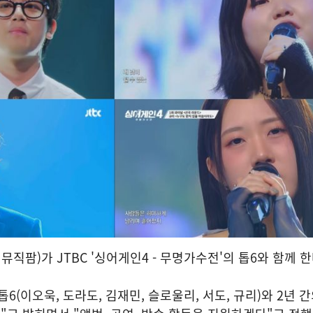
직팜)가 JTBC '싱어게인4 - 무명가수전'의 톱6와 함께 한
톱6(이오욱, 도라도, 김재민, 슬로울리, 서도, 규리)와 2년 