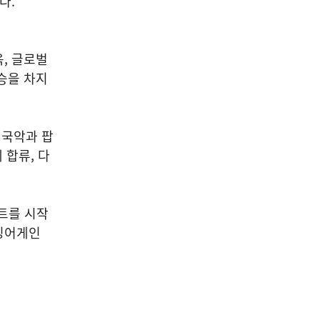
다.
, 글로벌
승을 차지
 국악과 팝
 합류, 다
서트를 시작
'싱어게인