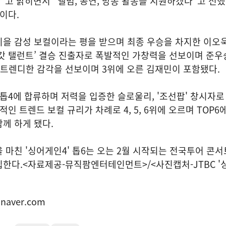
고 밝히면서 "앨범, 공연, 방송 활동을 지원하겠다"고 전했
이다.
을 감성 보컬이라는 평을 받으며 최종 우승을 차지한 이오욱
갓 탤런트’ 결승 진출자로 폭발적인 가창력을 선보이며 준우
로 트렌디한 감각을 선보이며 3위에 오른 김재민이 포함됐다.
 톱4에 합류하며 저력을 입증한 슬로울리, '조선팝' 창시자로
적인 트렌드 보컬 규리가 차례로 4, 5, 6위에 오르며 TOP6에
께 하게 됐다.
 마친 '싱어게인4' 톱6는 오는 2월 시작되는 전국투어 콘
입한다.<자료제공-뮤직팜엔터테인먼트>/<사진캡처-JTBC 
naver.com