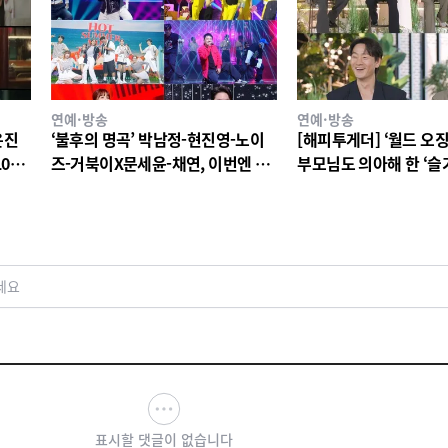
연예·방송
연예·방송
은진
‘불후의 명곡’ 박남정-현진영-노이
[해피투게더] ‘월드 오징
10년
즈-거북이X문세윤-채연, 이번엔 댄
부모님도 의아해 한 ‘슬
 티저
스 배틀이다! X세대 댄스 레전드 총
생활’ 스타덤 후일담 고
출동! 댄스 본능 깨운다!
세요
표시할 댓글이 없습니다