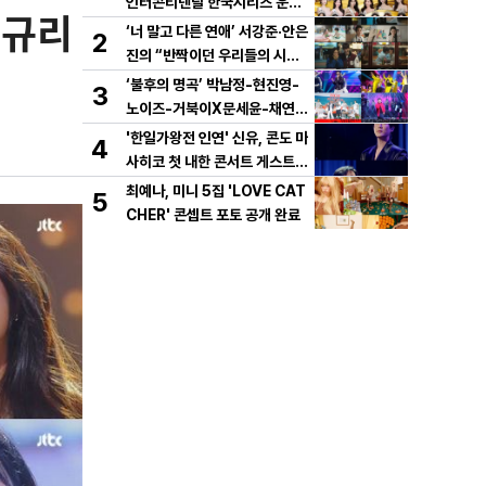
인터콘티넨탈 한국시리즈 운용
·규리
개시!
‘너 말고 다른 연애’ 서강준·안은
2
진의 “반짝이던 우리들의 시간”
10년 사랑 서사 드러났다! 1차
‘불후의 명곡’ 박남정-현진영-
3
설렘 티저 영상 공개!
노이즈-거북이X문세윤-채연,
이번엔 댄스 배틀이다! X세대
'한일가왕전 인연' 신유, 콘도 마
4
댄스 레전드 총출동! 댄스 본능
사히코 첫 내한 콘서트 게스트
깨운다!
지원사격! 깜짝 듀엣 '감동'
최예나, 미니 5집 'LOVE CAT
5
CHER' 콘셉트 포토 공개 완료