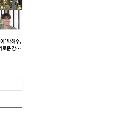
어’ 박해수,
기로운 감빵
백!