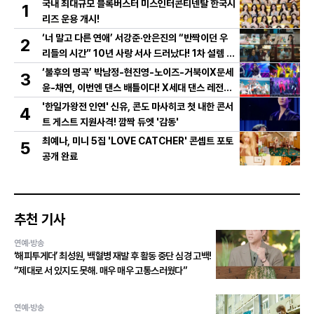
국내 최대규모 블록버스터 미스인터콘티넨탈 한국시
1
리즈 운용 개시!
‘너 말고 다른 연애’ 서강준·안은진의 “반짝이던 우
2
리들의 시간” 10년 사랑 서사 드러났다! 1차 설렘 티
저 영상 공개!
‘불후의 명곡’ 박남정-현진영-노이즈-거북이X문세
3
윤-채연, 이번엔 댄스 배틀이다! X세대 댄스 레전드
총출동! 댄스 본능 깨운다!
'한일가왕전 인연' 신유, 콘도 마사히코 첫 내한 콘서
4
트 게스트 지원사격! 깜짝 듀엣 '감동'
최예나, 미니 5집 'LOVE CATCHER' 콘셉트 포토
5
공개 완료
추천 기사
연예·방송
‘해피투게더’ 최성원, 백혈병 재발 후 활동 중단 심경 고백!
“제대로 서 있지도 못해. 매우 매우 고통스러웠다”
연예·방송