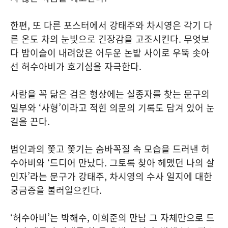
한편, 또 다른 포스터에서 강태주와 차시영은 각기 다
른 온도 차의 눈빛으로 긴장감을 고조시킨다. 무엇보
다 밤이슬이 내려앉은 어두운 논밭 사이로 우뚝 솟아
선 허수아비가 호기심을 자극한다.
사람을 꼭 닮은 검은 형상에는 실종자를 찾는 문구의
일부와 ‘사형’이라고 적힌 의문의 기록도 담겨 있어 눈
길을 끈다.
범인과의 쫓고 쫓기는 숨바꼭질 속 모습을 드러낸 허
수아비와 ‘드디어 만났다. 그토록 찾아 헤맸던 나의 살
인자’라는 문구가 강태주, 차시영의 수사 일지에 대한
궁금증을 불러일으킨다.
‘허수아비’는 박해수, 이희준의 만남 그 자체만으로 드