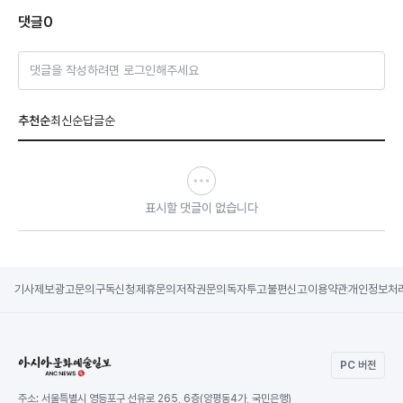
댓글
0
댓글을 작성하려면 로그인해주세요
추천순
최신순
답글순
표시할 댓글이 없습니다
기사제보
광고문의
구독신청
제휴문의
저작권문의
독자투고
불편신고
이용약관
개인정보처
PC 버전
주소:
서울특별시 영등포구 선유로 265, 6층(양평동4가, 국민은행)