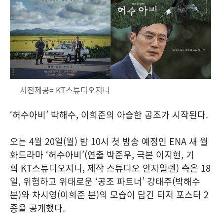
사진제공= KT스튜디오지니
‘허수아비’ 박해수, 이희준의 아슬한 공조가 시작된다.
오는 4월 20일(월) 밤 10시 첫 방송 예정인 ENA 새 월
화드라마 ‘허수아비’(연출 박준우, 극본 이지현, 기
획 KT스튜디오지니, 제작 스튜디오 안자일렌) 측은 18
일, 위험하고 위태로운 ‘공조 파트너’ 강태주(박해수
분)와 차시영(이희준 분)의 모습이 담긴 티저 포스터 2
종을 공개했다.