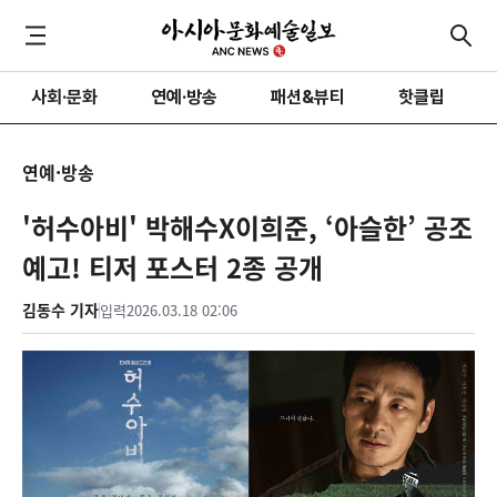
사회·문화
연예·방송
패션&뷰티
핫클립
연예·방송
'허수아비' 박해수X이희준, ‘아슬한’ 공조
예고! 티저 포스터 2종 공개
김동수 기자
입력
2026.03.18 02:06