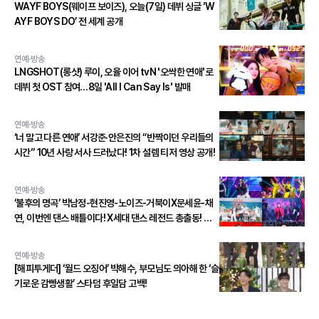
WAYF BOYS(웨이프 보이즈), 오늘(7일) 데뷔 싱글 ‘W
AYF BOYS DO’ 전 세계 공개
연예·방송
LNGSHOT(롱샷) 루이, 오율 이어 tvN '오싹한 연애'로
데뷔 첫 OST 참여…8일 'All I Can Say Is' 발매
연예·방송
‘너 말고 다른 연애’ 서강준·안은진의 “반짝이던 우리들의
시간” 10년 사랑 서사 드러났다! 1차 설렘 티저 영상 공개!
연예·방송
‘불후의 명곡’ 박남정-현진영-노이즈-거북이X문세윤-채
연, 이번엔 댄스 배틀이다! X세대 댄스 레전드 총출동! 댄
스 본능 깨운다!
연예·방송
[해피투게더] ‘월드 오징어’ 박해수, 부모님도 의아해 한 ‘슬
기로운 감빵생활’ 스타덤 후일담 고백!