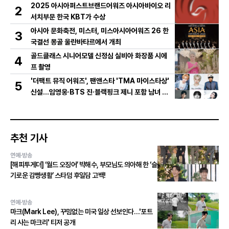
2025 아시아퍼스트브랜드어워즈 아시아바이오 리
2
서치부문 한국 KBT가 수상
아시아 문화축전, 미스터, 미스아시아어워즈 26 한
3
국결선 몽골 울란바타르에서 개최
골드클래스 시니어모델 신정심 실비아 화장품 시에
4
프 촬영
'더팩트 뮤직 어워즈', 팬앤스타 'TMA 마이스타상'
5
신설...임영웅∙BTS 진∙블랙핑크 제니 포함 남녀 아
티스트 상위 20인 결선 투표 진출!
추천 기사
연예·방송
[해피투게더] ‘월드 오징어’ 박해수, 부모님도 의아해 한 ‘슬
기로운 감빵생활’ 스타덤 후일담 고백!
연예·방송
마크(Mark Lee), 꾸밈없는 미국 일상 선보인다…'포트
리 사는 마크리' 티저 공개