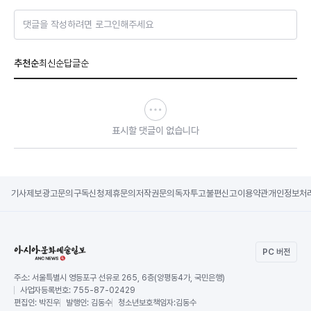
댓글을 작성하려면 로그인해주세요
추천순
최신순
답글순
표시할 댓글이 없습니다
기사제보
광고문의
구독신청
제휴문의
저작권문의
독자투고
불편신고
이용약관
개인정보처
PC 버전
주소:
서울특별시 영등포구 선유로 265, 6층(양평동4가, 국민은행)
사업자등록번호:
755-87-02429
편집인:
박진우
발행인:
김동수
청소년보호책임자:
김동수