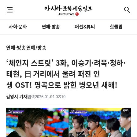
사회·문화
연예·방송
패션&뷰티
핫클립
연예·방송
연예/방송
‘체인지 스트릿’ 3화, 이승기·려욱·청하·
태현, 日 거리에서 울려 퍼진 인
생 OST! 명곡으로 밝힌 병오년 새해!
김영서 기자
입력
2026.01.04 02:10