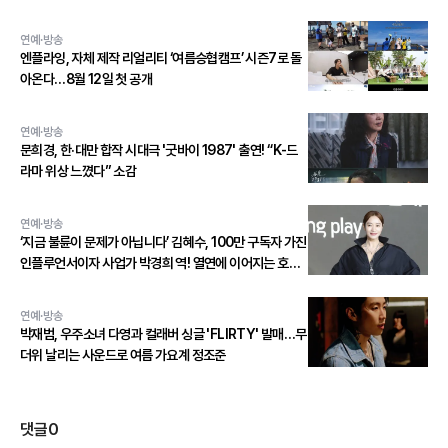
연예·방송
엔플라잉, 자체 제작 리얼리티 ‘여름승협캠프’ 시즌7로 돌
아온다…8월 12일 첫 공개
연예·방송
문희경, 한·대만 합작 시대극 '굿바이 1987' 출연! “K-드
라마 위상 느꼈다” 소감
연예·방송
‘지금 불륜이 문제가 아닙니다’ 김혜수, 100만 구독자 가진
인플루언서이자 사업가 박경희 역! 열연에 이어지는 호평
세례!
연예·방송
박재범, 우주소녀 다영과 컬래버 싱글 'FLIRTY' 발매…무
더위 날리는 사운드로 여름 가요계 정조준
댓글
0