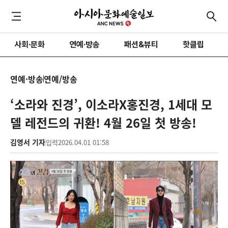
사회·문화
연예·방송
패션&뷰티
핫클립
연예·방송
연예/방송
‘소라와 진경’, 이소라X홍진경, 1세대 모
델 레전드의 귀환! 4월 26일 첫 방송!
김영서 기자
입력
2026.04.01 01:58