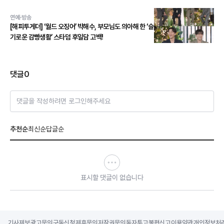
스 본능 깨운다!
연예·방송
[해피투게더] ‘월드 오징어’ 박해수, 부모님도 의아해 한 ‘슬
기로운 감빵생활’ 스타덤 후일담 고백!
댓글
0
댓글을 작성하려면 로그인해주세요
추천순
최신순
답글순
표시할 댓글이 없습니다
기사제보
광고문의
구독신청
제휴문의
저작권문의
독자투고
불편신고
이용약관
개인정보처