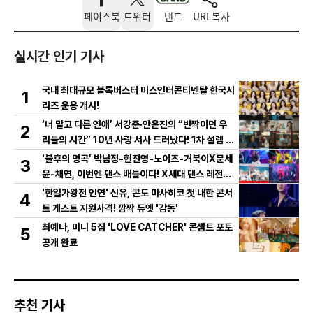
페이스북
트위터
밴드
URL복사
실시간 인기 기사
국내 최대규모 블록버스터 미스인터콘티넨탈 한국시
1
리즈 운용 개시!
‘너 말고 다른 연애’ 서강준·안은진의 “반짝이던 우
2
리들의 시간” 10년 사랑 서사 드러났다! 1차 설렘 티
저 영상 공개!
‘불후의 명곡’ 박남정-현진영-노이즈-거북이X문세
3
윤-채연, 이번엔 댄스 배틀이다! X세대 댄스 레전드
총출동! 댄스 본능 깨운다!
'한일가왕전 인연' 신유, 콘도 마사히코 첫 내한 콘서
4
트 게스트 지원사격! 깜짝 듀엣 '감동'
최예나, 미니 5집 'LOVE CATCHER' 콘셉트 포토
5
공개 완료
추천 기사