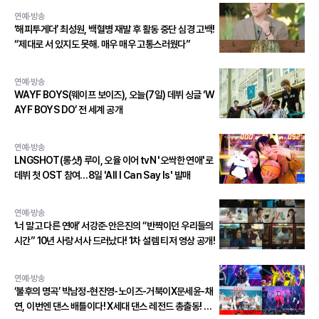
연예·방송
‘해피투게더’ 최성원, 백혈병 재발 후 활동 중단 심경 고백!
“제대로 서 있지도 못해. 매우 매우 고통스러웠다”
연예·방송
WAYF BOYS(웨이프 보이즈), 오늘(7일) 데뷔 싱글 ‘W
AYF BOYS DO’ 전 세계 공개
연예·방송
LNGSHOT(롱샷) 루이, 오율 이어 tvN '오싹한 연애'로
데뷔 첫 OST 참여…8일 'All I Can Say Is' 발매
연예·방송
‘너 말고 다른 연애’ 서강준·안은진의 “반짝이던 우리들의
시간” 10년 사랑 서사 드러났다! 1차 설렘 티저 영상 공개!
연예·방송
‘불후의 명곡’ 박남정-현진영-노이즈-거북이X문세윤-채
연, 이번엔 댄스 배틀이다! X세대 댄스 레전드 총출동! 댄