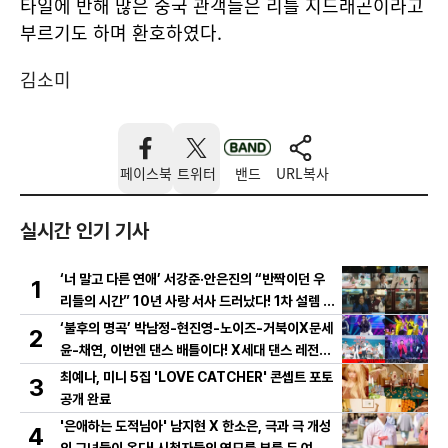
타일에 반해 많은 중국 관객들은 리틀 지드래곤이라고
부르기도 하며 환호하였다.
김소미
페이스북
트위터
밴드
URL복사
실시간 인기 기사
‘너 말고 다른 연애’ 서강준·안은진의 “반짝이던 우
1
리들의 시간” 10년 사랑 서사 드러났다! 1차 설렘 티
저 영상 공개!
‘불후의 명곡’ 박남정-현진영-노이즈-거북이X문세
2
윤-채연, 이번엔 댄스 배틀이다! X세대 댄스 레전드
총출동! 댄스 본능 깨운다!
최예나, 미니 5집 'LOVE CATCHER' 콘셉트 포토
3
공개 완료
'은애하는 도적님아' 남지현 X 한소은, 극과 극 개성
4
의 그녀들이 온다! 시청자들의 연모를 부를 두 여인