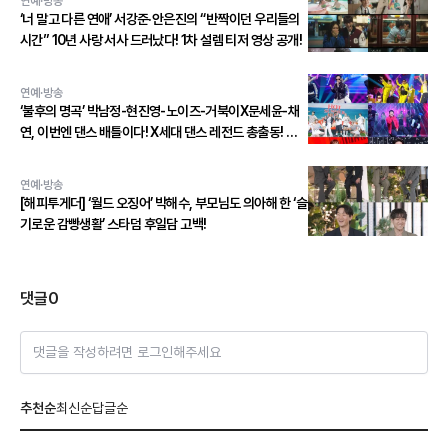
연예·방송
‘너 말고 다른 연애’ 서강준·안은진의 “반짝이던 우리들의
시간” 10년 사랑 서사 드러났다! 1차 설렘 티저 영상 공개!
연예·방송
‘불후의 명곡’ 박남정-현진영-노이즈-거북이X문세윤-채
연, 이번엔 댄스 배틀이다! X세대 댄스 레전드 총출동! 댄
스 본능 깨운다!
연예·방송
[해피투게더] ‘월드 오징어’ 박해수, 부모님도 의아해 한 ‘슬
기로운 감빵생활’ 스타덤 후일담 고백!
댓글
0
댓글을 작성하려면 로그인해주세요
추천순
최신순
답글순