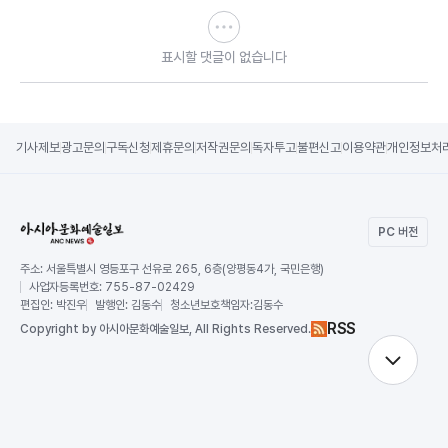
표시할 댓글이 없습니다
기사제보
광고문의
구독신청
제휴문의
저작권문의
독자투고
불편신고
이용약관
개인정보처
PC 버전
주소:
서울특별시 영등포구 선유로 265, 6층(양평동4가, 국민은행)
사업자등록번호:
755-87-02429
편집인:
박진우
발행인:
김동수
청소년보호책임자:
김동수
RSS
Copy
right by 아시아문화예술일보,
All Rights Reserved.