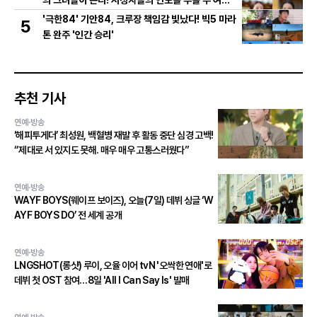
의 활약은?
'극한84' 기안84, 크루장 책임감 빛났다! 빅5 마라
5
톤 완주 '인간 승리'
추천 기사
연예·방송
‘해피투게더’ 최성원, 백혈병 재발 후 활동 중단 심경 고백!
“제대로 서 있지도 못해. 매우 매우 고통스러웠다”
연예·방송
WAYF BOYS(웨이프 보이즈), 오늘(7일) 데뷔 싱글 ‘W
AYF BOYS DO’ 전 세계 공개
연예·방송
LNGSHOT(롱샷) 루이, 오율 이어 tvN '오싹한 연애'로
데뷔 첫 OST 참여…8일 'All I Can Say Is' 발매