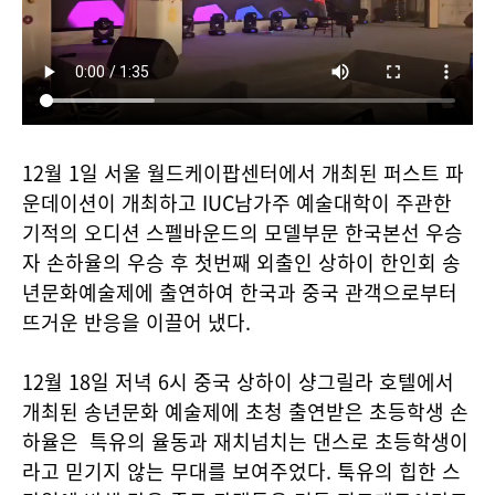
12월 1일 서울 월드케이팝센터에서 개최된 퍼스트 파
운데이션이 개최하고 IUC남가주 예술대학이 주관한
기적의 오디션 스펠바운드의 모델부문 한국본선 우승
자 손하율의 우승 후 첫번째 외출인 상하이 한인회 송
년문화예술제에 출연하여 한국과 중국 관객으로부터
뜨거운 반응을 이끌어 냈다.
12월 18일 저녁 6시 중국 상하이 샹그릴라 호텔에서
개최된 송년문화 예술제에 초청 출연받은 초등학생 손
하율은 특유의 율동과 재치넘치는 댄스로 초등학생이
라고 믿기지 않는 무대를 보여주었다. 툭유의 힙한 스