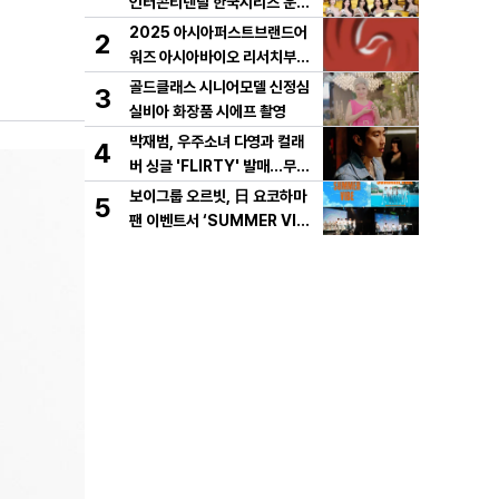
인터콘티넨탈 한국시리즈 운용
개시!
2025 아시아퍼스트브랜드어
2
워즈 아시아바이오 리서치부문
한국 KBT가 수상
골드클래스 시니어모델 신정심
3
실비아 화장품 시에프 촬영
박재범, 우주소녀 다영과 컬래
4
버 싱글 'FLIRTY' 발매…무더
위 날리는 사운드로 여름 가요계
보이그룹 오르빗, 日 요코하마
5
정조준
팬 이벤트서 ‘SUMMER VIB
E’ 최초 공개…뜨거운 호응