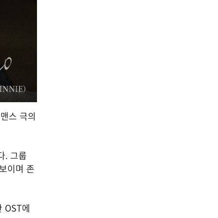
로맨스 극의
다. 그룹
선보이며 존
한 OST에