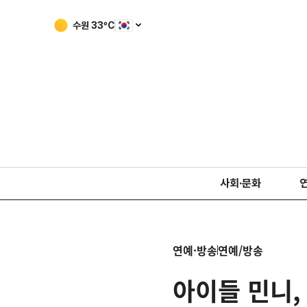
수원
33
ºC
사회·문화
연예·방송
연예/방송
아이들 민니,