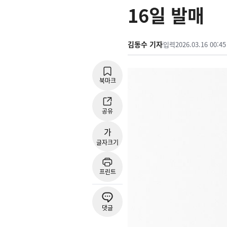
16일 발매
김동수 기자
입력
2026.03.16 00:45
북마크
공유
가
글자크기
프린트
댓글