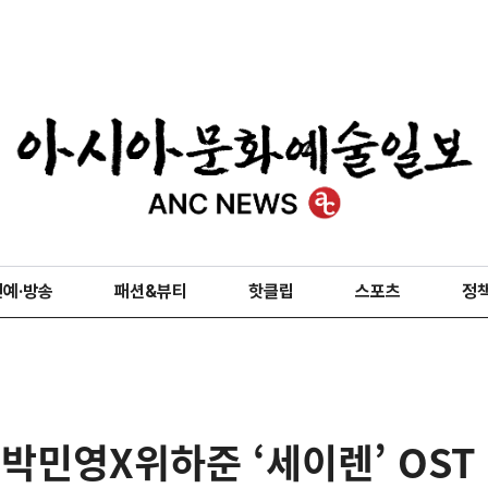
연예·방송
패션&뷰티
핫클립
스포츠
정
 박민영X위하준 ‘세이렌’ OST