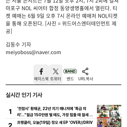
는 서울 콘서트는 7월 12일 오후 2시, 7시 2회에 걸쳐
마포구 NOL 씨어터 합정 동양생명홀에서 열린다. 티
켓 예매는 6월 9일 오후 7시 온라인 예매처 NOL티켓
을 통해 오픈된다. [사진 = 위드어스엔터테인먼트 제
공]
김동수 기자
meiyoboss@naver.com
페이스북
트위터
밴드
URL복사
실시간 인기 기사
‘전참시’ 황재균, 22년 지기 매니저에 ‘특급 의
1
리’...“월급 150만원 벌 때도, 가장 힘들 때 월세 대
신 내줘” 미담 大방출
프랭클리, 오늘(19일) 정오 새 EP ‘OVER//DRIV
2