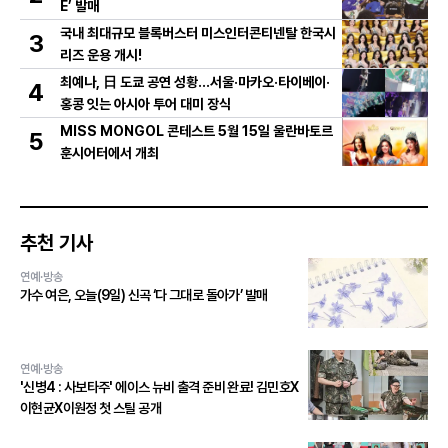
E’ 발매
국내 최대규모 블록버스터 미스인터콘티넨탈 한국시
3
리즈 운용 개시!
최예나, 日 도쿄 공연 성황…서울·마카오·타이베이·
4
홍콩 잇는 아시아 투어 대미 장식
MISS MONGOL 콘테스트 5월 15일 울란바토르
5
훈시어터에서 개최
추천 기사
연예·방송
가수 여은, 오늘(9일) 신곡 ‘다 그대로 돌아가’ 발매
연예·방송
'신병4 : 사보타주' 에이스 뉴비 출격 준비 완료! 김민호X
이현균X이원정 첫 스틸 공개