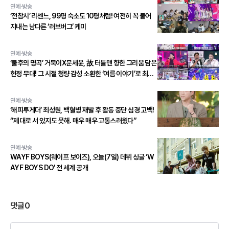
연예·방송
‘전참시’ 리센느, 99평 숙소도 10평처럼! 여전히 꼭 붙어
지내는 남다른 ‘러브버그’ 케미
연예·방송
‘불후의 명곡’ 거북이X문세윤, 故 터틀맨 향한 그리움 담은
헌정 무대! 그 시절 청량 감성 소환한 ‘여름 이야기’로 최종
우승!
연예·방송
‘해피투게더’ 최성원, 백혈병 재발 후 활동 중단 심경 고백!
“제대로 서 있지도 못해. 매우 매우 고통스러웠다”
연예·방송
WAYF BOYS(웨이프 보이즈), 오늘(7일) 데뷔 싱글 ‘W
AYF BOYS DO’ 전 세계 공개
댓글
0