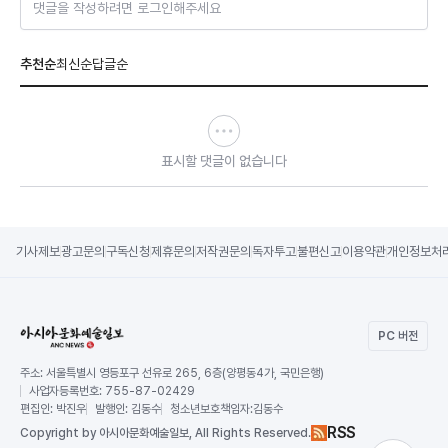
댓글을 작성하려면 로그인해주세요
추천순
최신순
답글순
표시할 댓글이 없습니다
기사제보
광고문의
구독신청
제휴문의
저작권문의
독자투고
불편신고
이용약관
개인정보처
PC 버전
주소:
서울특별시 영등포구 선유로 265, 6층(양평동4가, 국민은행)
사업자등록번호:
755-87-02429
편집인:
박진우
발행인:
김동수
청소년보호책임자:
김동수
RSS
Copy
right by 아시아문화예술일보,
All Rights Reserved.