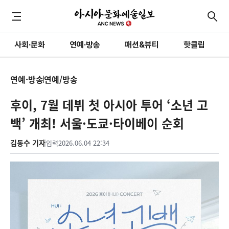
사회·문화
연예·방송
패션&뷰티
핫클립
연예·방송
연예/방송
후이, 7월 데뷔 첫 아시아 투어 ‘소년 고
백’ 개최! 서울·도쿄·타이베이 순회
김동수 기자
입력
2026.06.04 22:34