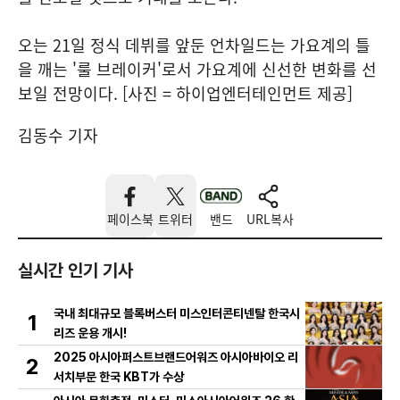
오는 21일 정식 데뷔를 앞둔 언차일드는 가요계의 틀
을 깨는 '룰 브레이커'로서 가요계에 신선한 변화를 선
보일 전망이다. [사진 = 하이업엔터테인먼트 제공]
김동수 기자
페이스북
트위터
밴드
URL복사
실시간 인기 기사
국내 최대규모 블록버스터 미스인터콘티넨탈 한국시
1
리즈 운용 개시!
2025 아시아퍼스트브랜드어워즈 아시아바이오 리
2
서치부문 한국 KBT가 수상