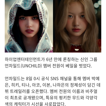
하이업엔터테인먼트가 6년 만에 론칭하는 신인 그룹
언차일드(UNCHILD) 멤버 전원이 베일을 벗었다.
언차일드는 8일 0시 공식 SNS 채널을 통해 멤버 박예
은, 히키, 티나, 아코, 이본, 나하은의 정체성이 담긴 데
뷔 트레일러를 오픈했다. 멤버 전원의 이름과 비주얼
이 최초로 공개됐으며, 특유의 펑키한 무드와 각양각
색의 캐릭터가 시선을 사로잡았다.