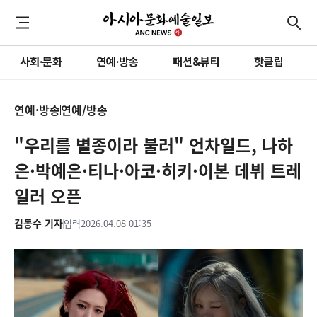
사회·문화
연예·방송
패션&뷰티
핫클립
연예·방송
연예/방송
"우리를 별종이라 불러" 언차일드, 나하
은·박예은·티나·아코·히키·이본 데뷔 트레
일러 오픈
김동수 기자
입력
2026.04.08 01:35