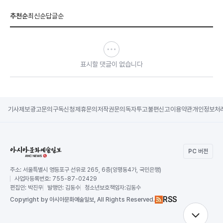
추천순
최신순
답글순
표시할 댓글이 없습니다
기사제보
광고문의
구독신청
제휴문의
저작권문의
독자투고
불편신고
이용약관
개인정보처
PC 버전
주소:
서울특별시 영등포구 선유로 265, 6층(양평동4가, 국민은행)
사업자등록번호:
755-87-02429
편집인:
박진우
발행인:
김동수
청소년보호책임자:
김동수
RSS
Copy
right by 아시아문화예술일보,
All Rights Reserved.