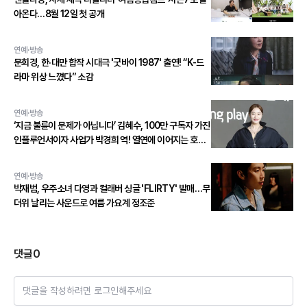
아온다…8월 12일 첫 공개
연예·방송
문희경, 한·대만 합작 시대극 '굿바이 1987' 출연! “K-드
라마 위상 느꼈다” 소감
연예·방송
‘지금 불륜이 문제가 아닙니다’ 김혜수, 100만 구독자 가진
인플루언서이자 사업가 박경희 역! 열연에 이어지는 호평
세례!
연예·방송
박재범, 우주소녀 다영과 컬래버 싱글 'FLIRTY' 발매…무
더위 날리는 사운드로 여름 가요계 정조준
댓글
0
댓글을 작성하려면 로그인해주세요