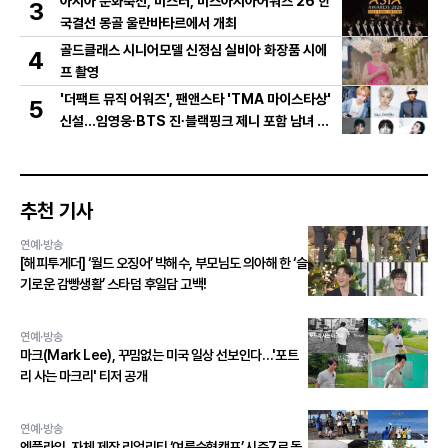
아시아 문화축전, 미스터, 미스아시아어워즈 26 한
3
국결선 몽골 울란바타르에서 개최
골드클래스 시니어모델 신정심 실비아 화장품 시에
4
프 촬영
'더팩트 뮤직 어워즈', 팬앤스타 'TMA 마이스타상'
5
신설...임영웅∙BTS 진∙블랙핑크 제니 포함 남녀 아
티스트 상위 20인 결선 투표 진출!
추천 기사
연예·방송
[해피투게더] ‘월드 오징어’ 박해수, 부모님도 의아해 한 ‘슬
기로운 감빵생활’ 스타덤 후일담 고백!
연예·방송
마크(Mark Lee), 꾸밈없는 미국 일상 선보인다…'포트
리 사는 마크리' 티저 공개
연예·방송
엔플라잉, 자체 제작 리얼리티 ‘여름승협캠프’ 시즌7로 돌