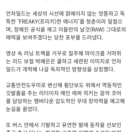
언차일드는 세상의 시선에 얽매이지 않는 엉뚱하고 독
특한 'FREAKY(프리키)한 에너지'를 청춘이라 일컬으
며, 정해진 공식을 깨고 이들만의 날것(RAW) 그대로의
매력을 보여주겠다는 당찬 포부를 드러냈다.
영상 속 러닝 트랙을 거꾸로 질주해 마이크를 거머쥐
는 리드 보컬 박예은은 쿨하고 세련된 이미지로 언차
일드가 개척해 나갈 독자적인 방향성을 상징했다.
교통안전도우미로 변신해 횡단보도 위에서 역동적인
깃발춤을 추는 리더이자 메인 래퍼 히키는 음악 코어
를 담당하는 멤버다운 압도적인 무대 장악력을 예고해
눈길을 끌었다.
또 버스 안에서 기발하고 유연한 발레 동작을 선보인