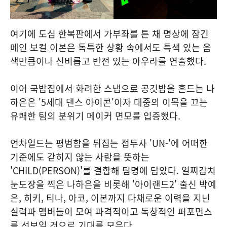
여기에 도심 한복판에서 가부좌를 튼 채 명상에 잠긴
메인 보컬 이본은 독특한 상황 속에서도 특색 있는 음
색만큼이나 신비롭고 반전 있는 아우라를 연출했다.
이어 국밥집에서 화려한 스냅으로 공깃밥을 흔드는 나
하은은 '5세대 댄스 아이콘'이자 대중의 이목을 끄는
유쾌한 팀의 분위기 메이커 면모를 입증했다.
언차일드는 평범함을 뒤집는 접두사 'UN-'에 어떠한
기준에도 갇히지 않는 사람을 뜻하는
'CHILD(PERSON)'를 결합해 팀명에 담았다. 일찌감치
눈도장을 찍은 나하은을 비롯해 '아이랜드2' 출신 박예
은, 히키, 티나, 아코, 이본까지 다채로운 이력을 지닌
실력파 멤버들이 모여 파격적이고 독창적인 퍼포먼스
를 선보일 것으로 기대를 모은다.