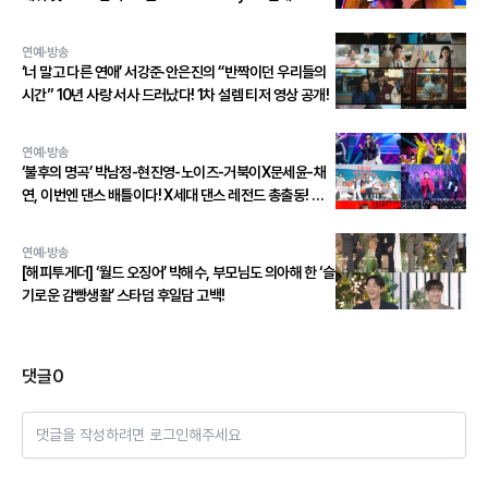
연예·방송
‘너 말고 다른 연애’ 서강준·안은진의 “반짝이던 우리들의
시간” 10년 사랑 서사 드러났다! 1차 설렘 티저 영상 공개!
연예·방송
‘불후의 명곡’ 박남정-현진영-노이즈-거북이X문세윤-채
연, 이번엔 댄스 배틀이다! X세대 댄스 레전드 총출동! 댄
스 본능 깨운다!
연예·방송
[해피투게더] ‘월드 오징어’ 박해수, 부모님도 의아해 한 ‘슬
기로운 감빵생활’ 스타덤 후일담 고백!
댓글
0
댓글을 작성하려면 로그인해주세요