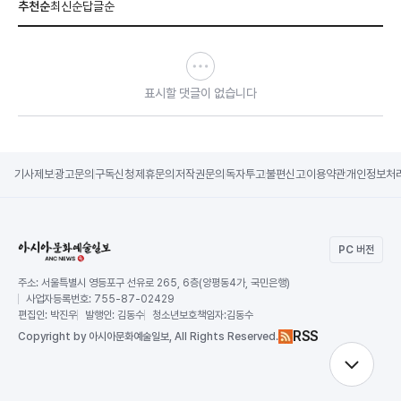
추천순
최신순
답글순
표시할 댓글이 없습니다
기사제보
광고문의
구독신청
제휴문의
저작권문의
독자투고
불편신고
이용약관
개인정보처
PC 버전
주소:
서울특별시 영등포구 선유로 265, 6층(양평동4가, 국민은행)
사업자등록번호:
755-87-02429
편집인:
박진우
발행인:
김동수
청소년보호책임자:
김동수
RSS
Copy
right by 아시아문화예술일보,
All Rights Reserved.