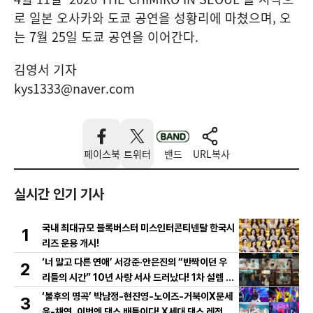
로 일본 오사카와 도쿄 공연을 성황리에 마쳤으며, 오
는 7월 25일 도쿄 공연을 이어간다.
김영서 기자
kys1333@naver.com
페이스북
트위터
밴드
URL복사
실시간 인기 기사
국내 최대규모 블록버스터 미스인터콘티넨탈 한국시
1
리즈 운용 개시!
‘너 말고 다른 연애’ 서강준·안은진의 “반짝이던 우
2
리들의 시간” 10년 사랑 서사 드러났다! 1차 설렘 티
저 영상 공개!
‘불후의 명곡’ 박남정-현진영-노이즈-거북이X문세
3
윤-채연, 이번엔 댄스 배틀이다! X세대 댄스 레전드