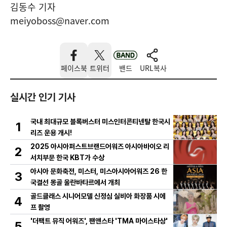
김동수 기자
meiyoboss@naver.com
페이스북
트위터
밴드
URL복사
실시간 인기 기사
국내 최대규모 블록버스터 미스인터콘티넨탈 한국시
1
리즈 운용 개시!
2025 아시아퍼스트브랜드어워즈 아시아바이오 리
2
서치부문 한국 KBT가 수상
아시아 문화축전, 미스터, 미스아시아어워즈 26 한
3
국결선 몽골 울란바타르에서 개최
골드클래스 시니어모델 신정심 실비아 화장품 시에
4
프 촬영
'더팩트 뮤직 어워즈', 팬앤스타 'TMA 마이스타상'
5