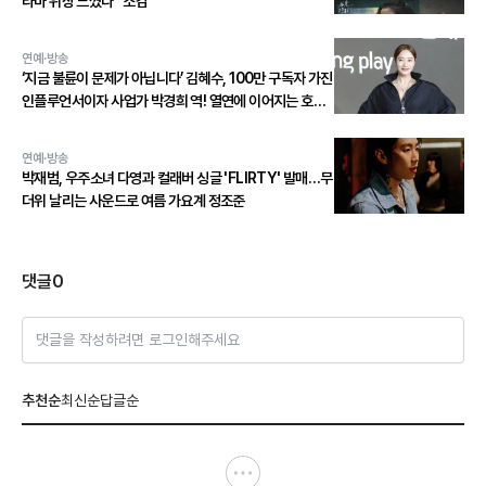
라마 위상 느꼈다” 소감
연예·방송
‘지금 불륜이 문제가 아닙니다’ 김혜수, 100만 구독자 가진
인플루언서이자 사업가 박경희 역! 열연에 이어지는 호평
세례!
연예·방송
박재범, 우주소녀 다영과 컬래버 싱글 'FLIRTY' 발매…무
더위 날리는 사운드로 여름 가요계 정조준
댓글
0
댓글을 작성하려면 로그인해주세요
추천순
최신순
답글순