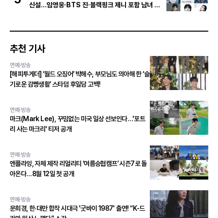
신설...임영웅∙BTS 진∙블랙핑크 제니 포함 남녀 아
티스트 상위 20인 결선 투표 진출!
추천 기사
연예·방송
[해피투게더] ‘월드 오징어’ 박해수, 부모님도 의아해 한 ‘슬
기로운 감빵생활’ 스타덤 후일담 고백!
연예·방송
마크(Mark Lee), 꾸밈없는 미국 일상 선보인다…'포트
리 사는 마크리' 티저 공개
연예·방송
엔플라잉, 자체 제작 리얼리티 ‘여름승협캠프’ 시즌7로 돌
아온다…8월 12일 첫 공개
연예·방송
문희경, 한·대만 합작 시대극 '굿바이 1987' 출연! “K-드