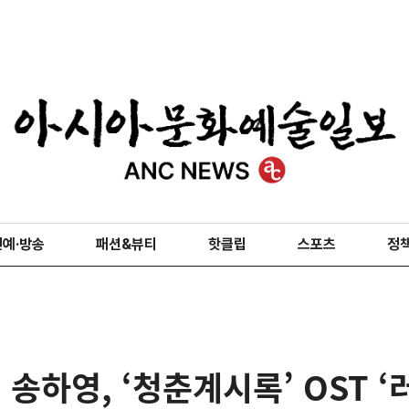
연예·방송
패션&뷰티
핫클립
스포츠
정
송하영, ‘청춘계시록’ OST ‘