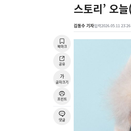
스토리’ 오늘(
김동수 기자
입력
2026.05.11 23:26
북마크
공유
가
글자크기
프린트
댓글