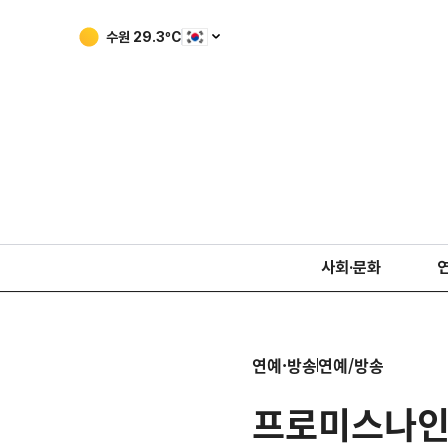
수원
29.3
ºC
사회·문화
연예·방송
연예/방송
프로미스나인 