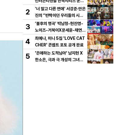
인터콘티넨탈 한국시리즈 운용
개시!
‘너 말고 다른 연애’ 서강준·안은
2
진의 “반짝이던 우리들의 시간”
10년 사랑 서사 드러났다! 1차
‘불후의 명곡’ 박남정-현진영-
3
설렘 티저 영상 공개!
노이즈-거북이X문세윤-채연,
이번엔 댄스 배틀이다! X세대
최예나, 미니 5집 'LOVE CAT
4
댄스 레전드 총출동! 댄스 본능
CHER' 콘셉트 포토 공개 완료
깨운다!
'은애하는 도적님아' 남지현 X
5
한소은, 극과 극 개성의 그녀들
이 온다! 시청자들의 연모를 부
를 두 여인의 활약은?