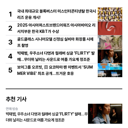
국내 최대규모 블록버스터 미스인터콘티넨탈 한국시
1
리즈 운용 개시!
2025 아시아퍼스트브랜드어워즈 아시아바이오 리
2
서치부문 한국 KBT가 수상
골드클래스 시니어모델 신정심 실비아 화장품 시에
3
프 촬영
박재범, 우주소녀 다영과 컬래버 싱글 'FLIRTY' 발
4
매…무더위 날리는 사운드로 여름 가요계 정조준
보이그룹 오르빗, 日 요코하마 팬 이벤트서 ‘SUM
5
MER VIBE’ 최초 공개…뜨거운 호응
추천 기사
연예·방송
박재범, 우주소녀 다영과 컬래버 싱글 'FLIRTY' 발매…무
더위 날리는 사운드로 여름 가요계 정조준