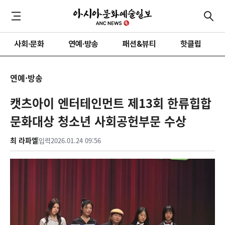
사회·문화
연예·방송
패션&뷰티
핫클립
연예·방송
캣츠아이 엔터테인먼트 제13회 한류힙합
문화대상 청소년 사회공헌부문 수상
최 라파엘
입력
2026.01.24 09:56