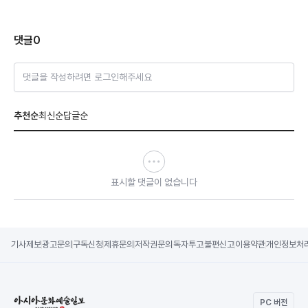
댓글
0
댓글을 작성하려면 로그인해주세요
추천순
최신순
답글순
표시할 댓글이 없습니다
기사제보
광고문의
구독신청
제휴문의
저작권문의
독자투고
불편신고
이용약관
개인정보처
PC 버전