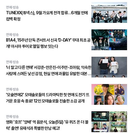
연예·방송
TUNEXX(튜넥스), 9월 가요계 전격 합류…6개월 만에
컴백 확정
연예·방송
B1A4, 15주년 단독 콘서트서 신곡 ‘D-DAY’ 무대 최초 공
개! 아시아 투어로 열일 행보 잇는다
연예·방송
‘너 말고 다른 연애’ 서강준-안은진-이주안-조아람, 익숙한
사랑에 스며든 낯선 감정, 현실 연애 과몰입 유발한 대본 연
습 현장 공개!
연예·방송
'모솔연애2' 모태솔로들의 드라마틱한 첫 연애 도전기 뜨
거운 호응 속 종료! 12인 모태솔로들 진솔한 소감 공개
연예·방송
영화 '호프' '양배' 역 음문석, 오늘(5일) '유 퀴즈 온 더 블
럭' 출연! 유재석과 특별한 만남 예고!