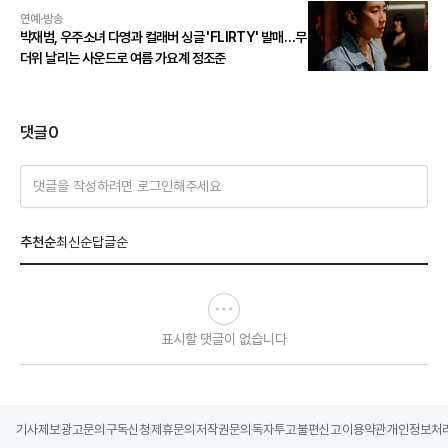
연예·방송
박재범, 우주소녀 다영과 컬래버 싱글 'FLIRTY' 발매…무
더위 날리는 사운드로 여름 가요계 정조준
댓글
0
댓글을 작성하려면 로그인해주세요
추천순
최신순
답글순
표시할 댓글이 없습니다
기사제보
광고문의
구독신청
제휴문의
저작권문의
독자투고
불편신고
이용약관
개인정보처