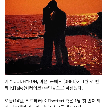
가수 JUNHYEON, 바은, 공베드 (0BED)가 1월 첫 번
째 KiTake(키테이크) 주인공으로 낙점됐다.
오늘(14일) 키트베러(KiTbetter) 측은 1월 첫 번째 테