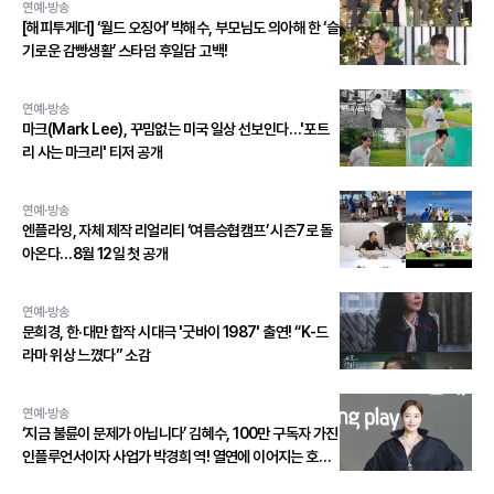
연예·방송
[해피투게더] ‘월드 오징어’ 박해수, 부모님도 의아해 한 ‘슬
기로운 감빵생활’ 스타덤 후일담 고백!
연예·방송
마크(Mark Lee), 꾸밈없는 미국 일상 선보인다…'포트
리 사는 마크리' 티저 공개
연예·방송
엔플라잉, 자체 제작 리얼리티 ‘여름승협캠프’ 시즌7로 돌
아온다…8월 12일 첫 공개
연예·방송
문희경, 한·대만 합작 시대극 '굿바이 1987' 출연! “K-드
라마 위상 느꼈다” 소감
연예·방송
‘지금 불륜이 문제가 아닙니다’ 김혜수, 100만 구독자 가진
인플루언서이자 사업가 박경희 역! 열연에 이어지는 호평
세례!