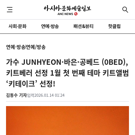
사회·문화
연예·방송
패션&뷰티
핫클립
연예·방송
연예/방송
가수 JUNHYEON·바은·공베드 (0BED),
키트베러 선정 1월 첫 번째 테마 키트앨범
‘키테이크’ 선정!
김동수 기자
입력
2026.01.14 01:24