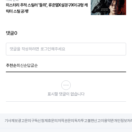
미스터리 추적 스릴러 '들쥐', 류준열X설경구X이규형 캐
릭터 스틸 공개!
댓글
0
댓글을 작성하려면 로그인해주세요
추천순
최신순
답글순
표시할 댓글이 없습니다
기사제보
광고문의
구독신청
제휴문의
저작권문의
독자투고
불편신고
이용약관
개인정보처