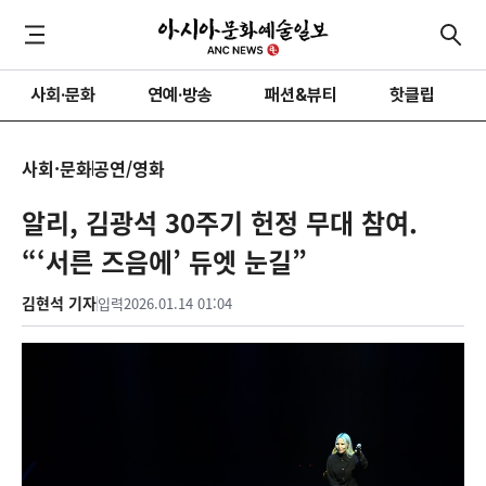
사회·문화
연예·방송
패션&뷰티
핫클립
사회·문화
공연/영화
알리, 김광석 30주기 헌정 무대 참여.
“‘서른 즈음에’ 듀엣 눈길”
김현석 기자
입력
2026.01.14 01:04