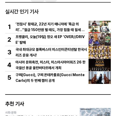
실시간 인기 기사
‘전참시’ 황재균, 22년 지기 매니저에 ‘특급 의
1
리’...“월급 150만원 벌 때도, 가장 힘들 때 월세 대
신 내줘” 미담 大방출
프랭클리, 오늘(19일) 정오 새 EP ‘OVER//DRIV
2
E’ 발매
국내 최대규모 블록버스터 미스인터콘티넨탈 한국시
3
리즈 운용 개시!
아시아 문화축전, 미스터, 미스아시아어워즈 26 한
4
국결선 몽골 울란바타르에서 개최
구찌(Gucci), 구찌 몬테카를로(Gucci Monte
5
Carlo)의 두 번째 챕터 공개
추천 기사
사회·문화