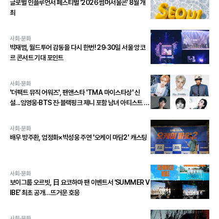
글로벌 인플루언서 페스티벌 ‘2026 썸머서울콘’ 8월 개
최
사회·문화
박재범, 월드투어 감동을 다시 한번! 29·30일 서울 앙코
르 콘서트 기대 포인트
사회·문화
'더팩트 뮤직 어워즈', 팬앤스타 'TMA 마이스타상' 신
설...임영웅∙BTS 진∙블랙핑크 제니 포함 남녀 아티스트 상
위 20인 결선 투표 진출!
사회·문화
배우 방주환, 엄정화×박성웅 주연 '오케이 마담2' 캐스팅
사회·문화
보이그룹 오르빗, 日 요코하마 팬 이벤트서 ‘SUMMER V
IBE’ 최초 공개…뜨거운 호응
사회·문화