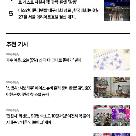
트 게스트 지원사격! 깜짝 듀엣 '감동'
미스인터콘티넨탈 대구대회 성료 ,한국대회는 8월
5
27일 서울 메리어트호텔 결선 개최.
추천 기사
연예·방송
가수 여은, 오늘(9일) 신곡 ‘다 그대로 돌아가’ 발매
연예·방송
'신병4 : 사보타주' 에이스 뉴비 출격 준비 완료! 김민호X
이현균X이원정 첫 스틸 공개
연예·방송
‘전참시’ 리센느, 99평 숙소도 10평처럼! 여전히 꼭 붙어
지내는 남다른 ‘러브버그’ 케미