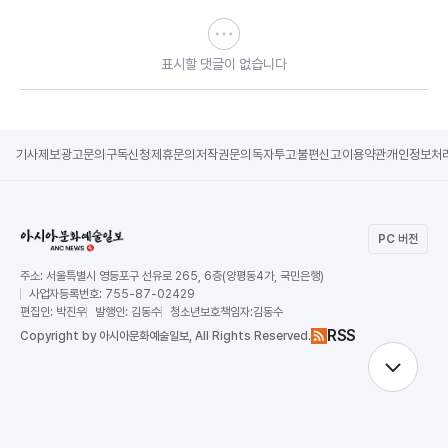
표시할 댓글이 없습니다
기사제보
광고문의
구독신청
제휴문의
저작권문의
독자투고
불편신고
이용약관
개인정보처
PC 버전
주소:
서울특별시 영등포구 선유로 265, 6층(양평동4가, 국민은행)
사업자등록번호:
755-87-02429
편집인:
박진우
발행인:
김동수
청소년보호책임자:
김동수
RSS
Copy
right by 아시아문화예술일보,
All Rights Reserved.