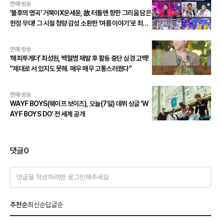
연예·방송
‘불후의 명곡’ 거북이X문세윤, 故 터틀맨 향한 그리움 담은
헌정 무대! 그 시절 청량 감성 소환한 ‘여름 이야기’로 최종
우승!
연예·방송
‘해피투게더’ 최성원, 백혈병 재발 후 활동 중단 심경 고백!
“제대로 서 있지도 못해. 매우 매우 고통스러웠다”
연예·방송
WAYF BOYS(웨이프 보이즈), 오늘(7일) 데뷔 싱글 ‘W
AYF BOYS DO’ 전 세계 공개
댓글
0
댓글을 작성하려면 로그인해주세요
추천순
최신순
답글순