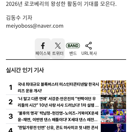
2026년 로코베리의 왕성한 활동이 기대를 모은다.
김동수 기자
meiyoboss@naver.com
페이스북
트위터
밴드
URL복사
실시간 인기 기사
국내 최대규모 블록버스터 미스인터콘티넨탈 한국시
1
리즈 운용 개시!
‘너 말고 다른 연애’ 서강준·안은진의 “반짝이던 우
2
리들의 시간” 10년 사랑 서사 드러났다! 1차 설렘 티
저 영상 공개!
‘불후의 명곡’ 박남정-현진영-노이즈-거북이X문세
3
윤-채연, 이번엔 댄스 배틀이다! X세대 댄스 레전드
총출동! 댄스 본능 깨운다!
'한일가왕전 인연' 신유, 콘도 마사히코 첫 내한 콘서
4