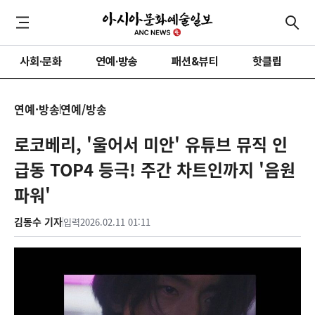
사회·문화
연예·방송
패션&뷰티
핫클립
연예·방송
연예/방송
로코베리, '울어서 미안' 유튜브 뮤직 인
급동 TOP4 등극! 주간 차트인까지 '음원
파워'
김동수 기자
입력
2026.02.11 01:11