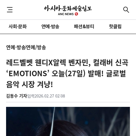
사회·문화
연예·방송
패션&뷰티
핫클립
연예·방송
연예/방송
레드벨벳 웬디X알렉 벤자민, 컬래버 신곡
‘EMOTIONS’ 오늘(27일) 발매! 글로벌
음악 시장 겨냥!
김동수 기자
입력
2026.02.27 02:08