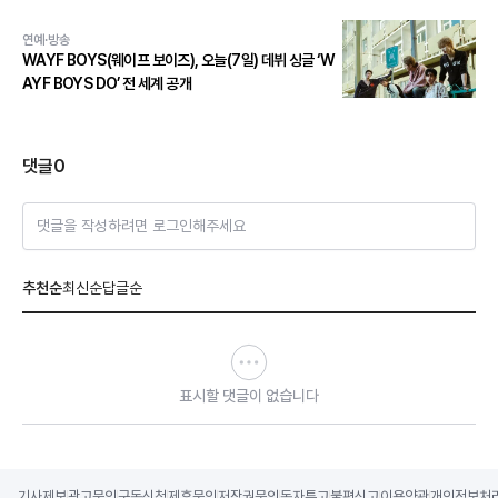
연예·방송
WAYF BOYS(웨이프 보이즈), 오늘(7일) 데뷔 싱글 ‘W
AYF BOYS DO’ 전 세계 공개
댓글
0
댓글을 작성하려면 로그인해주세요
추천순
최신순
답글순
표시할 댓글이 없습니다
기사제보
광고문의
구독신청
제휴문의
저작권문의
독자투고
불편신고
이용약관
개인정보처