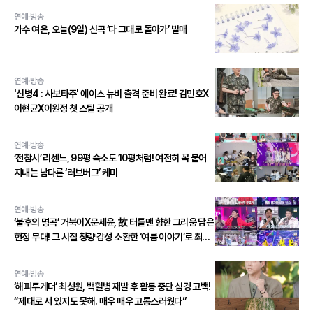
연예·방송
가수 여은, 오늘(9일) 신곡 ‘다 그대로 돌아가’ 발매
연예·방송
'신병4 : 사보타주' 에이스 뉴비 출격 준비 완료! 김민호X
이현균X이원정 첫 스틸 공개
연예·방송
‘전참시’ 리센느, 99평 숙소도 10평처럼! 여전히 꼭 붙어
지내는 남다른 ‘러브버그’ 케미
연예·방송
‘불후의 명곡’ 거북이X문세윤, 故 터틀맨 향한 그리움 담은
헌정 무대! 그 시절 청량 감성 소환한 ‘여름 이야기’로 최종
우승!
연예·방송
‘해피투게더’ 최성원, 백혈병 재발 후 활동 중단 심경 고백!
“제대로 서 있지도 못해. 매우 매우 고통스러웠다”