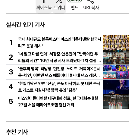
페이스북
트위터
밴드
URL복사
실시간 인기 기사
국내 최대규모 블록버스터 미스인터콘티넨탈 한국시
1
리즈 운용 개시!
‘너 말고 다른 연애’ 서강준·안은진의 “반짝이던 우
2
리들의 시간” 10년 사랑 서사 드러났다! 1차 설렘 티
저 영상 공개!
‘불후의 명곡’ 박남정-현진영-노이즈-거북이X문세
3
윤-채연, 이번엔 댄스 배틀이다! X세대 댄스 레전드
총출동! 댄스 본능 깨운다!
'한일가왕전 인연' 신유, 콘도 마사히코 첫 내한 콘서
4
트 게스트 지원사격! 깜짝 듀엣 '감동'
미스인터콘티넨탈 대구대회 성료 ,한국대회는 8월
5
27일 서울 메리어트호텔 결선 개최.
추천 기사