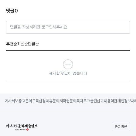
댓글
0
댓글을 작성하려면 로그인해주세요
추천순
최신순
답글순
표시할 댓글이 없습니다
기사제보
광고문의
구독신청
제휴문의
저작권문의
독자투고
불편신고
이용약관
개인정보처
PC 버전