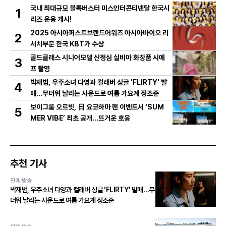
국내 최대규모 블록버스터 미스인터콘티넨탈 한국시
1
리즈 운용 개시!
2025 아시아퍼스트브랜드어워즈 아시아바이오 리
2
서치부문 한국 KBT가 수상
골드클래스 시니어모델 신정심 실비아 화장품 시에
3
프 촬영
박재범, 우주소녀 다영과 컬래버 싱글 'FLIRTY' 발
4
매…무더위 날리는 사운드로 여름 가요계 정조준
보이그룹 오르빗, 日 요코하마 팬 이벤트서 ‘SUM
5
MER VIBE’ 최초 공개…뜨거운 호응
추천 기사
연예·방송
박재범, 우주소녀 다영과 컬래버 싱글 'FLIRTY' 발매…무
더위 날리는 사운드로 여름 가요계 정조준