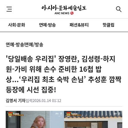
사회·문화
연예·방송
패션&뷰티
핫클립
연예·방송
연예/방송
'당일배송 우리집' 장영란, 김성령-하지
원-가비 위해 손수 준비한 16첩 밥
상...‘우리집 최초 숙박 손님’ 추성훈 깜짝
등장에 시선 집중!
김영서 기자
입력
2026.01.14 01:12