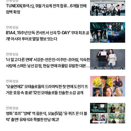
연예·방송
TUNEXX(튜넥스), 9월 가요계 전격 합류…6개월 만에
컴백 확정
연예·방송
B1A4, 15주년 단독 콘서트서 신곡 ‘D-DAY’ 무대 최초 공
개! 아시아 투어로 열일 행보 잇는다
연예·방송
‘너 말고 다른 연애’ 서강준-안은진-이주안-조아람, 익숙한
사랑에 스며든 낯선 감정, 현실 연애 과몰입 유발한 대본 연
습 현장 공개!
연예·방송
'모솔연애2' 모태솔로들의 드라마틱한 첫 연애 도전기 뜨
거운 호응 속 종료! 12인 모태솔로들 진솔한 소감 공개
연예·방송
영화 '호프' '양배' 역 음문석, 오늘(5일) '유 퀴즈 온 더 블
럭' 출연! 유재석과 특별한 만남 예고!