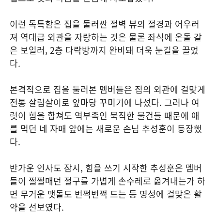
이런 독특함은 집을 둘러싼 절벽 뷰의 절경과 어우러
져 역대급 외관을 자랑하는 것은 물론 좌식에 온돌 같
은 보일러, 2층 다락방까지 완비돼 더욱 눈길을 끌었
다.
본격적으로 집을 둘러본 멤버들은 집의 외관에 걸맞게
전통 살림살이로 앞마당 꾸미기에 나섰다. 그러나 여
럿이 힘을 합쳐도 역부족인 묵직한 물건들 때문에 애
를 먹던 네 자매 앞에는 새로운 손님 추성훈이 등장했
다.
반가운 인사도 잠시, 힘을 쓰기 시작한 추성훈은 멤버
들이 쩔쩔매던 절구를 가볍게 손수레로 옮겨내는가 하
면 무거운 맷돌도 번쩍번쩍 드는 등 명성에 걸맞은 활
약을 선보였다.