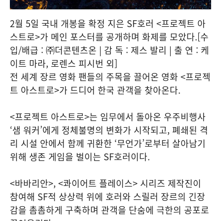
2월 5일 국내 개봉을 확정 지은 SF호러 <프로젝트 아
스트로>가 메인 포스터를 공개하며 화제를 모았다.[수
입/배급 : ㈜더콘텐츠온 | 감 독 : 제스 발리 | 출 연 : 케
이트 마라, 로렌스 피시번 외]
전 세계 장르 영화 팬들의 주목을 끌어온 영화 <프로젝
트 아스트로>가 드디어 한국 관객을 찾아온다.
<프로젝트 아스트로>는 임무에서 돌아온 우주비행사
‘샘 워커’에게 정체불명의 변화가 시작되고, 폐쇄된 격
리 시설 안에서 함께 귀환한 ‘무언가’로부터 살아남기
위해 생존 게임을 벌이는 SF호러이다.
<바바리안>, <콰이어트 플레이스> 시리즈 제작진이
참여해 SF적 상상력 위에 호러와 스릴러 장르의 긴장
감을 촘촘하게 구축하며 관객을 단숨에 극한의 공포로