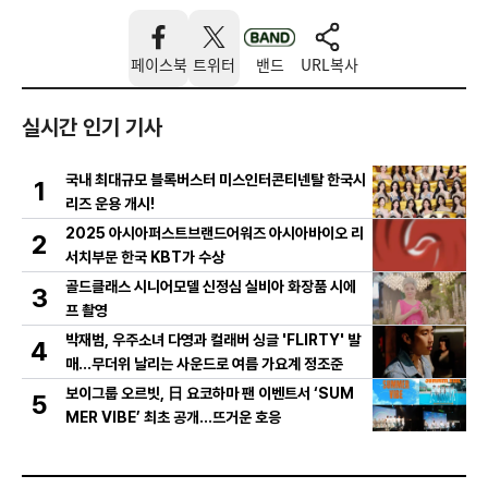
페이스북
트위터
밴드
URL복사
실시간 인기 기사
국내 최대규모 블록버스터 미스인터콘티넨탈 한국시
1
리즈 운용 개시!
2025 아시아퍼스트브랜드어워즈 아시아바이오 리
2
서치부문 한국 KBT가 수상
골드클래스 시니어모델 신정심 실비아 화장품 시에
3
프 촬영
박재범, 우주소녀 다영과 컬래버 싱글 'FLIRTY' 발
4
매…무더위 날리는 사운드로 여름 가요계 정조준
보이그룹 오르빗, 日 요코하마 팬 이벤트서 ‘SUM
5
MER VIBE’ 최초 공개…뜨거운 호응