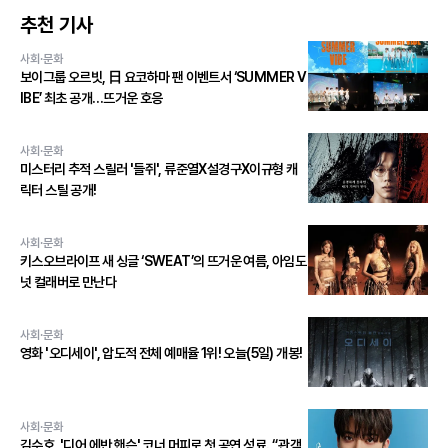
추천 기사
사회·문화
보이그룹 오르빗, 日 요코하마 팬 이벤트서 ‘SUMMER V
IBE’ 최초 공개…뜨거운 호응
사회·문화
미스터리 추적 스릴러 '들쥐', 류준열X설경구X이규형 캐
릭터 스틸 공개!
사회·문화
키스오브라이프 새 싱글 ‘SWEAT’의 뜨거운 여름, 아임도
넛 컬래버로 만난다
사회·문화
영화 '오디세이', 압도적 전체 예매율 1위! 오늘(5일) 개봉!
사회·문화
김수호, '디어 에반 핸슨' 코너 머피로 첫 공연 성료. “관객