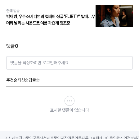
세례!
연예·방송
박재범, 우주소녀 다영과 컬래버 싱글 'FLIRTY' 발매…무
더위 날리는 사운드로 여름 가요계 정조준
댓글
0
댓글을 작성하려면 로그인해주세요
추천순
최신순
답글순
표시할 댓글이 없습니다
기사제보
광고문의
구독신청
제휴문의
저작권문의
독자투고
불편신고
이용약관
개인정보처