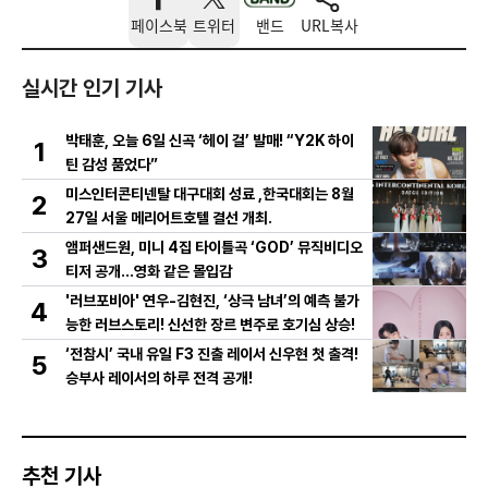
페이스북
트위터
밴드
URL복사
실시간 인기 기사
박태훈, 오늘 6일 신곡 ‘헤이 걸’ 발매! “Y2K 하이
1
틴 감성 품었다”
미스인터콘티넨탈 대구대회 성료 ,한국대회는 8월
2
27일 서울 메리어트호텔 결선 개최.
앰퍼샌드원, 미니 4집 타이틀곡 ‘GOD’ 뮤직비디오
3
티저 공개…영화 같은 몰입감
'러브포비아' 연우-김현진, ‘상극 남녀’의 예측 불가
4
능한 러브스토리! 신선한 장르 변주로 호기심 상승!
‘전참시’ 국내 유일 F3 진출 레이서 신우현 첫 출격!
5
승부사 레이서의 하루 전격 공개!
추천 기사