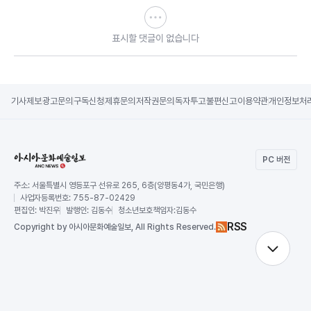
표시할 댓글이 없습니다
기사제보
광고문의
구독신청
제휴문의
저작권문의
독자투고
불편신고
이용약관
개인정보처
PC 버전
주소:
서울특별시 영등포구 선유로 265, 6층(양평동4가, 국민은행)
사업자등록번호:
755-87-02429
편집인:
박진우
발행인:
김동수
청소년보호책임자:
김동수
RSS
Copy
right by 아시아문화예술일보,
All Rights Reserved.