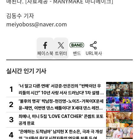
매된다. [자료제공 - MANYMAKE 마니메이크]
김동수 기자
meiyoboss@naver.com
페이스북
트위터
밴드
URL복사
실시간 인기 기사
‘너 말고 다른 연애’ 서강준·안은진의 “반짝이던 우
1
리들의 시간” 10년 사랑 서사 드러났다! 1차 설렘 티
저 영상 공개!
‘불후의 명곡’ 박남정-현진영-노이즈-거북이X문세
2
윤-채연, 이번엔 댄스 배틀이다! X세대 댄스 레전드
총출동! 댄스 본능 깨운다!
최예나, 미니 5집 'LOVE CATCHER' 콘셉트 포토
3
공개 완료
'은애하는 도적님아' 남지현 X 한소은, 극과 극 개성
4
의 그녀들이 온다! 시청자들의 연모를 부를 두 여인