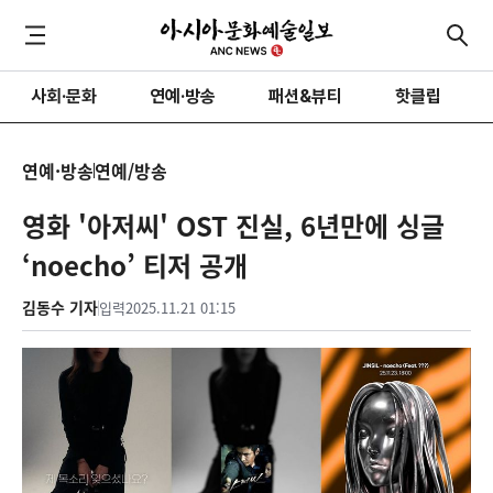
사회·문화
연예·방송
패션&뷰티
핫클립
연예·방송
연예/방송
영화 '아저씨' OST 진실, 6년만에 싱글
‘noecho’ 티저 공개
김동수 기자
입력
2025.11.21 01:15