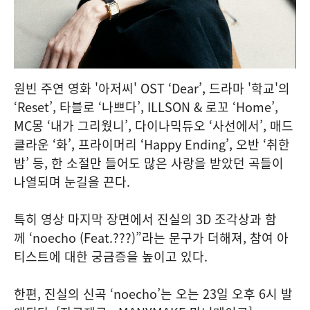
원빈 주연 영화 '아저씨' OST ‘Dear’, 드라마 '학교'의
‘Reset’, 타블로 ‘나쁘다’, ILLSON & 로꼬 ‘Home’,
MC몽 ‘내가 그리웠니’, 다이나믹듀오 ‘사선에서’, 매드
클라운 ‘화’, 프라이머리 ‘Happy Ending’, 오반 ‘취한
밤’ 등, 한 소절만 들어도 많은 사랑을 받았던 곡들이
나열되며 눈길을 끈다.
특히 영상 마지막 장면에서 진실의 3D 조각상과 함
께 ‘noecho (Feat.???)”라는 문구가 더해져, 참여 아
티스트에 대한 궁금증을 높이고 있다.
한편, 진실의 신곡 ‘noecho’는 오는 23일 오후 6시 발