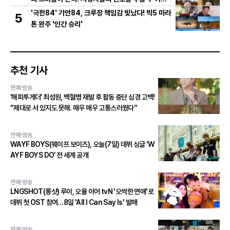
의 활약은?
'극한84' 기안84, 크루장 책임감 빛났다! 빅5 마라
5
톤 완주 '인간 승리'
추천 기사
연예·방송
‘해피투게더’ 최성원, 백혈병 재발 후 활동 중단 심경 고백!
“제대로 서 있지도 못해. 매우 매우 고통스러웠다”
연예·방송
WAYF BOYS(웨이프 보이즈), 오늘(7일) 데뷔 싱글 ‘W
AYF BOYS DO’ 전 세계 공개
연예·방송
LNGSHOT(롱샷) 루이, 오율 이어 tvN '오싹한 연애'로
데뷔 첫 OST 참여…8일 'All I Can Say Is' 발매
연예·방송