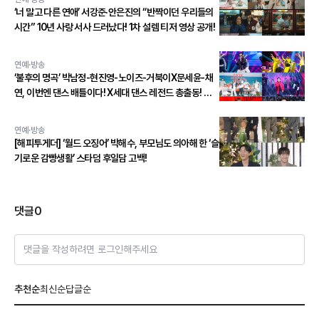
‘너 말고 다른 연애’ 서강준·안은진의 “반짝이던 우리들의
시간” 10년 사랑 서사 드러났다! 1차 설렘 티저 영상 공개!
연예·방송
‘불후의 명곡’ 박남정-현진영-노이즈-거북이X문세윤-채
연, 이번엔 댄스 배틀이다! X세대 댄스 레전드 총출동! 댄
스 본능 깨운다!
연예·방송
[해피투게더] ‘월드 오징어’ 박해수, 부모님도 의아해 한 ‘슬
기로운 감빵생활’ 스타덤 후일담 고백!
댓글
0
댓글을 작성하려면 로그인해주세요
추천순
최신순
답글순