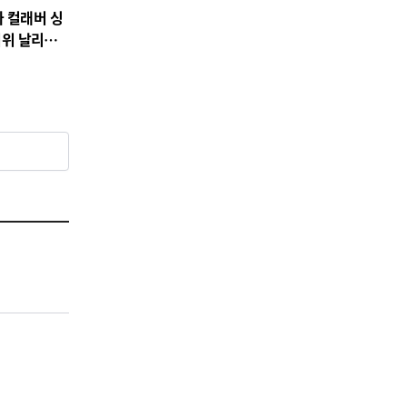
 컬래버 싱
무더위 날리는
정조준