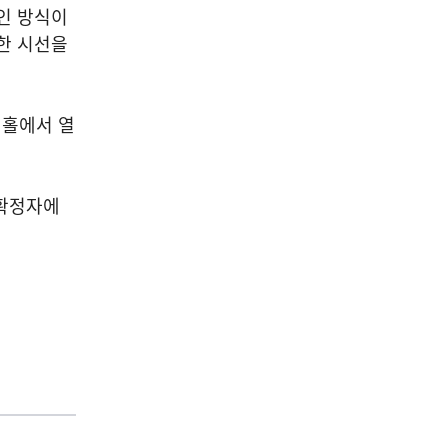
인 방식이
한 시선을
롤링홀에서 열
 확정자에