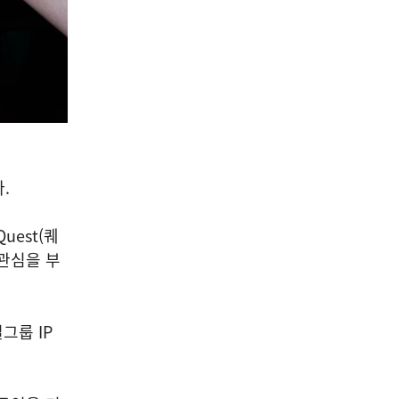
.
uest(퀘
 관심을 부
그룹 IP