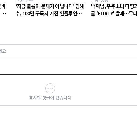
굿바
‘지금 불륜이 문제가 아닙니다’ 김혜
박재범, 우주소녀 다영과
 느
수, 100만 구독자 가진 인플루언서
글 'FLIRTY' 발매…
이자 사업가 박경희 역! 열연에 이어
사운드로 여름 가요계 
지는 호평 세례!
세요
표시할 댓글이 없습니다