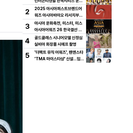
인터콘티넨탈 한국시리즈 운용
개시!
2025 아시아퍼스트브랜드어
2
워즈 아시아바이오 리서치부문
한국 KBT가 수상
아시아 문화축전, 미스터, 미스
3
아시아어워즈 26 한국결선 몽
골 울란바타르에서 개최
골드클래스 시니어모델 신정심
4
실비아 화장품 시에프 촬영
'더팩트 뮤직 어워즈', 팬앤스타
5
'TMA 마이스타상' 신설...임영
웅∙BTS 진∙블랙핑크 제니 포함
남녀 아티스트 상위 20인 결선
투표 진출!