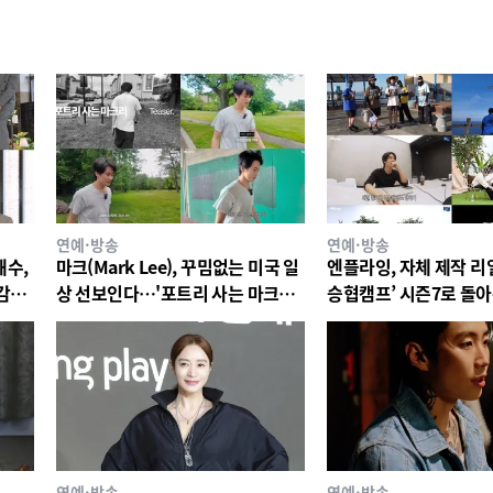
연예·방송
연예·방송
해수,
마크(Mark Lee), 꾸밈없는 미국 일
엔플라잉, 자체 제작 리
 감빵
상 선보인다…'포트리 사는 마크리'
승협캠프’ 시즌7로 돌
티저 공개
12일 첫 공개
연예·방송
연예·방송