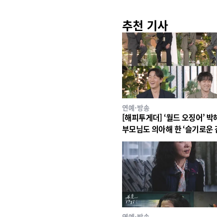
추천 기사
연예·방송
[해피투게더] ‘월드 오징어’ 박
부모님도 의아해 한 ‘슬기로운
생활’ 스타덤 후일담 고백!
연예·방송