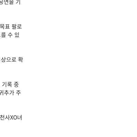
공연을 기
 목표 팔로
오를 수 있
의상으로 확
 기록 중
 귀추가 주
 천사XO녀