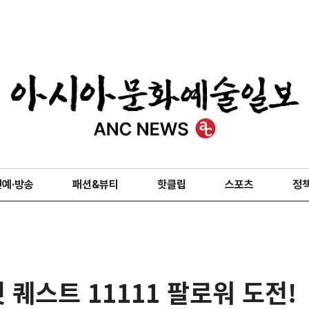
연예·방송
패션&뷰티
핫클립
스포츠
정
 퀘스트 11111 팔로워 도전!