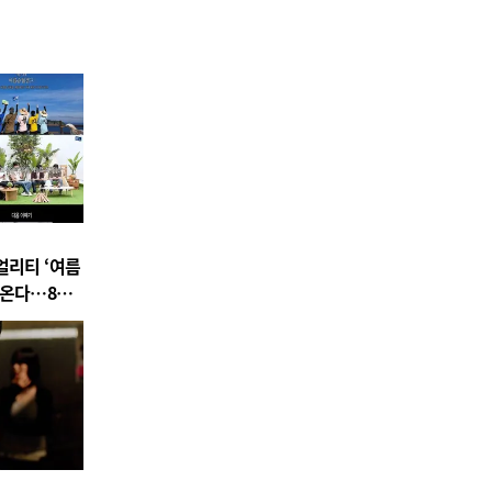
얼리티 ‘여름
아온다…8월