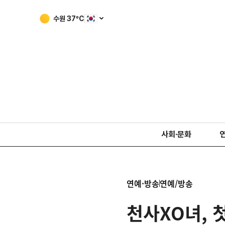
수원
37
ºC
사회·문화
연예·방송
연예/방송
천사XO녀, 첫