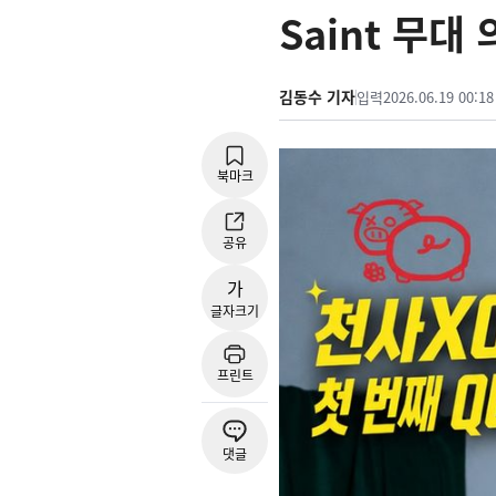
Saint 무대
김동수 기자
입력
2026.06.19 00:18
북마크
공유
가
글자크기
프린트
댓글