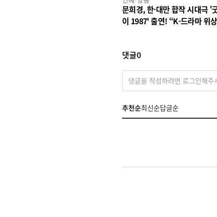
문희경, 한·대만 합작 시대극 '
이 1987' 출연! “K-드라마 위상
꼈다” 소감
댓글
0
댓글을 작성하려면 로그인해주
추천순
최신순
답글순