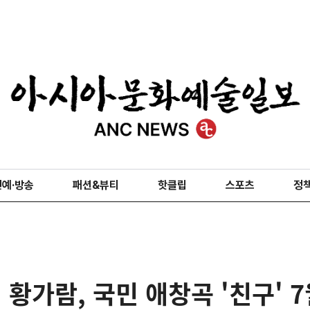
연예·방송
패션&뷰티
핫클립
스포츠
정
 황가람, 국민 애창곡 '친구' 7