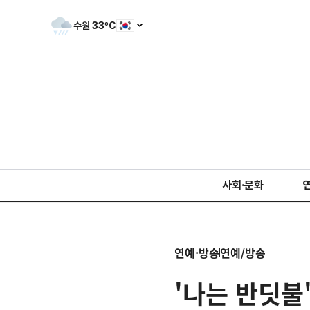
수원
33
ºC
사회·문화
연예·방송
연예/방송
'나는 반딧불'