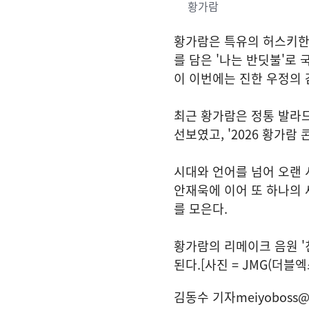
황가람
황가람은 특유의 허스키한 
를 담은 '나는 반딧불'로
이 이번에는 진한 우정의 
최근 황가람은 정통 발라드
선보였고, '2026 황가람
시대와 언어를 넘어 오랜 
안재욱에 이어 또 하나의 
를 모은다.
황가람의 리메이크 음원 '친
된다.[사진 = JMG(더블
김동수 기자
meiyoboss@