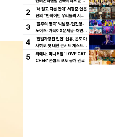
인터콘티넨탈 한국시리즈 운용
개시!
‘너 말고 다른 연애’ 서강준·안은
2
진의 “반짝이던 우리들의 시간”
10년 사랑 서사 드러났다! 1차
‘불후의 명곡’ 박남정-현진영-
3
설렘 티저 영상 공개!
노이즈-거북이X문세윤-채연,
이번엔 댄스 배틀이다! X세대
'한일가왕전 인연' 신유, 콘도 마
4
댄스 레전드 총출동! 댄스 본능
사히코 첫 내한 콘서트 게스트
깨운다!
지원사격! 깜짝 듀엣 '감동'
최예나, 미니 5집 'LOVE CAT
5
CHER' 콘셉트 포토 공개 완료