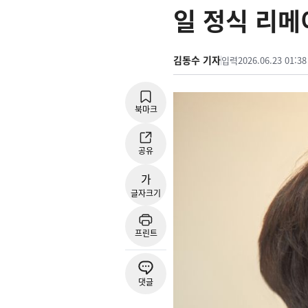
일 정식 리메
김동수 기자
입력
2026.06.23 01:38
북마크
공유
가
글자크기
프린트
댓글