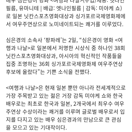
배우 심은경이 영화 <여행과 나날>(수입/제공: 엣나인
필름, 유마니테 | 배급: 엣나인필름 | 감독: 미야케 쇼)
로 일본 닛칸스포츠영화대상과 싱가포르국제영화제에
서 여우주연상으로 노미네이트되는 쾌거를 이루었다.
심은경의 소속사 ‘팡파레’는 2일, “심은경이 영화 <여
행과 나날>로 일본에서 저명한 시상식 중 하나인 38회
닛칸스포츠영화대상과, 아시아의 혁신적인 작품들을
집중 조명하는 36회 싱가포르국제영화제 여우주연상
후보에 올랐다”는 기쁜 소식을 전했다.
<여행과 나날>은 현재 일본 뿐만 아니라 전세계적으로
가장 주목받고 있는 젊은 거장 감독 미야케 쇼와 한국
배우로는 최초로 한국과 일본, 2개국에서 최우수 여우
주연상 수상이라는 쾌거를 이루며 글로벌 배우로서 입
지를 다지고 있는 배우 심은경과의 만남으로 큰 관심
을 모으고 있는 기대작이다.