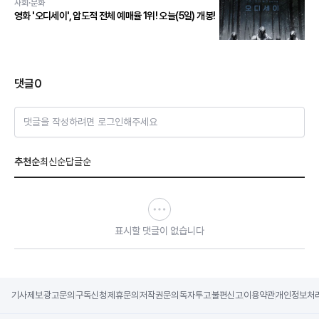
사회·문화
영화 '오디세이', 압도적 전체 예매율 1위! 오늘(5일) 개봉!
댓글
0
댓글을 작성하려면 로그인해주세요
추천순
최신순
답글순
표시할 댓글이 없습니다
기사제보
광고문의
구독신청
제휴문의
저작권문의
독자투고
불편신고
이용약관
개인정보처