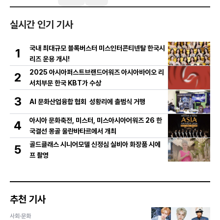
실시간 인기 기사
국내 최대규모 블록버스터 미스인터콘티넨탈 한국시
1
리즈 운용 개시!
2025 아시아퍼스트브랜드어워즈 아시아바이오 리
2
서치부문 한국 KBT가 수상
3
AI 문화산업융합 협회 성황리에 출범식 거행
아시아 문화축전, 미스터, 미스아시아어워즈 26 한
4
국결선 몽골 울란바타르에서 개최
골드클래스 시니어모델 신정심 실비아 화장품 시에
5
프 촬영
추천 기사
사회·문화