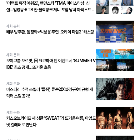
'더팩트 뮤직 어워즈', 팬앤스타 'TMA 마이스타상' 신
설...임영웅∙BTS 진∙블랙핑크 제니 포함 남녀 아티스트 상
위 20인 결선 투표 진출!
사회·문화
배우 방주환, 엄정화×박성웅 주연 '오케이 마담2' 캐스팅
사회·문화
보이그룹 오르빗, 日 요코하마 팬 이벤트서 ‘SUMMER V
IBE’ 최초 공개…뜨거운 호응
사회·문화
미스터리 추적 스릴러 '들쥐', 류준열X설경구X이규형 캐
릭터 스틸 공개!
사회·문화
키스오브라이프 새 싱글 ‘SWEAT’의 뜨거운 여름, 아임도
넛 컬래버로 만난다