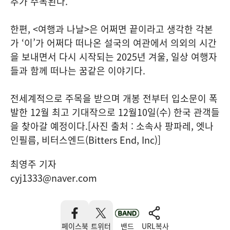
추가 주목된다.
한편, <여행과 나날>은 어쩌면 끝이라고 생각한 각본
가 ‘이’가 어쩌다 떠나온 설국의 여관에서 의외의 시간
을 보내면서 다시 시작되는 2025년 겨울, 일상 여행자
들과 함께 떠나는 꿈같은 이야기다.
전세계적으로 주목을 받으며 개봉 전부터 입소문이 폭
발한 12월 최고 기대작으로 12월10일(수) 한국 관객들
을 찾아갈 예정이다.[사진 출처 : 소속사 팡파레, 엣나
인필름, 비터스엔드(Bitters End, Inc)]
최영주 기자
cyj1333@naver.com
페이스북
트위터
밴드
URL복사