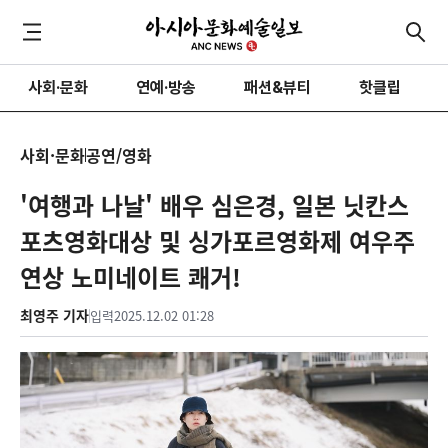
사회·문화
연예·방송
패션&뷰티
핫클립
사회·문화
공연/영화
'여행과 나날' 배우 심은경, 일본 닛칸스
포츠영화대상 및 싱가포르영화제 여우주
연상 노미네이트 쾌거!
최영주 기자
입력
2025.12.02 01:28