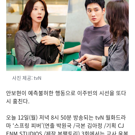
사진 제공: tvN
안보현이 예측불허한 행동으로 이주빈의 시선을 또다
시 훔친다.
오늘 12일(월) 저녁 8시 50분 방송되는 tvN 월화드라
마 ‘스프링 피버’(연출 박원국 /극본 김아정 /기획 CJ
ENM STUDIOS /제작 본팩토리) 3회에서는 교사 윤봄