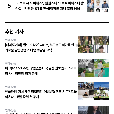
'더팩트 뮤직 어워즈', 팬앤스타 'TMA 마이스타상'
5
신설...임영웅∙BTS 진∙블랙핑크 제니 포함 남녀 아
티스트 상위 20인 결선 투표 진출!
추천 기사
연예·방송
[해피투게더] ‘월드 오징어’ 박해수, 부모님도 의아해 한 ‘슬
기로운 감빵생활’ 스타덤 후일담 고백!
연예·방송
마크(Mark Lee), 꾸밈없는 미국 일상 선보인다…'포트
리 사는 마크리' 티저 공개
연예·방송
엔플라잉, 자체 제작 리얼리티 ‘여름승협캠프’ 시즌7로 돌
아온다…8월 12일 첫 공개
연예·방송