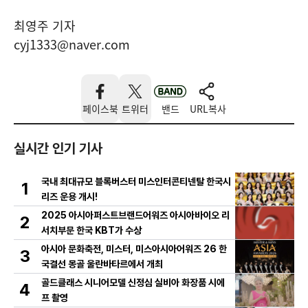
최영주 기자
cyj1333@naver.com
페이스북
트위터
밴드
URL복사
실시간 인기 기사
국내 최대규모 블록버스터 미스인터콘티넨탈 한국시
1
리즈 운용 개시!
2025 아시아퍼스트브랜드어워즈 아시아바이오 리
2
서치부문 한국 KBT가 수상
아시아 문화축전, 미스터, 미스아시아어워즈 26 한
3
국결선 몽골 울란바타르에서 개최
골드클래스 시니어모델 신정심 실비아 화장품 시에
4
프 촬영