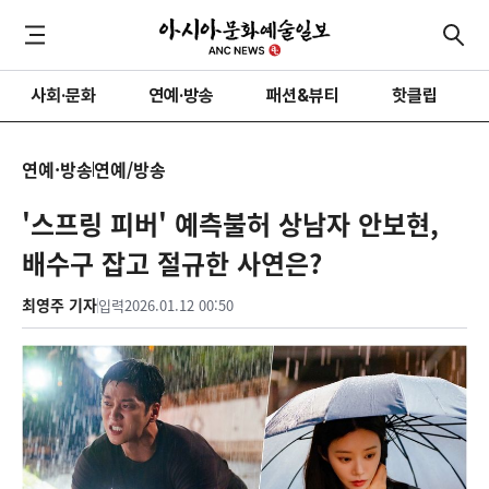
사회·문화
연예·방송
패션&뷰티
핫클립
연예·방송
연예/방송
'스프링 피버' 예측불허 상남자 안보현,
배수구 잡고 절규한 사연은?
최영주 기자
입력
2026.01.12 00:50