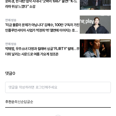
문희경, 한·대만 합작 시대극 '굿바이 1987' 출연! “K-드
라마 위상 느꼈다” 소감
연예·방송
‘지금 불륜이 문제가 아닙니다’ 김혜수, 100만 구독자 가진
인플루언서이자 사업가 박경희 역! 열연에 이어지는 호평
세례!
연예·방송
박재범, 우주소녀 다영과 컬래버 싱글 'FLIRTY' 발매…무
더위 날리는 사운드로 여름 가요계 정조준
댓글
0
댓글을 작성하려면 로그인해주세요
추천순
최신순
답글순