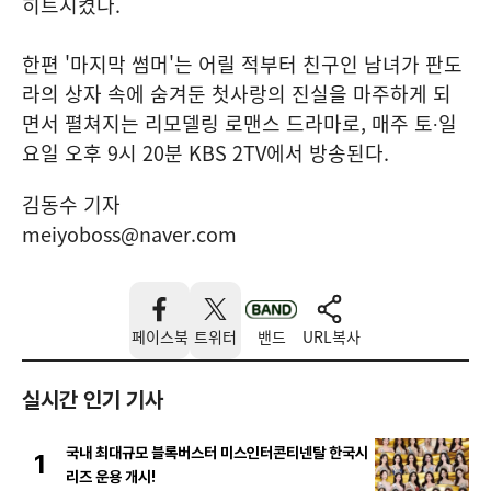
히트시켰다.
한편 '마지막 썸머'는 어릴 적부터 친구인 남녀가 판도
라의 상자 속에 숨겨둔 첫사랑의 진실을 마주하게 되
면서 펼쳐지는 리모델링 로맨스 드라마로, 매주 토∙일
요일 오후 9시 20분 KBS 2TV에서 방송된다.
김동수 기자
meiyoboss@naver.com
페이스북
트위터
밴드
URL복사
실시간 인기 기사
국내 최대규모 블록버스터 미스인터콘티넨탈 한국시
1
리즈 운용 개시!