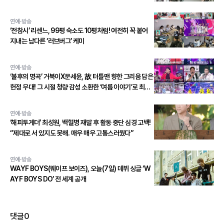
연예·방송
‘전참시’ 리센느, 99평 숙소도 10평처럼! 여전히 꼭 붙어
지내는 남다른 ‘러브버그’ 케미
연예·방송
‘불후의 명곡’ 거북이X문세윤, 故 터틀맨 향한 그리움 담은
헌정 무대! 그 시절 청량 감성 소환한 ‘여름 이야기’로 최종
우승!
연예·방송
‘해피투게더’ 최성원, 백혈병 재발 후 활동 중단 심경 고백!
“제대로 서 있지도 못해. 매우 매우 고통스러웠다”
연예·방송
WAYF BOYS(웨이프 보이즈), 오늘(7일) 데뷔 싱글 ‘W
AYF BOYS DO’ 전 세계 공개
댓글
0