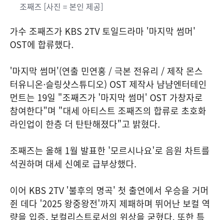
조째즈 [사진 = 본인 제공]
가수 조째즈가 KBS 2TV 토일드라마 '마지막 썸머'
OST에 합류했다.
'마지막 썸머'(연출 민연홍 / 극본 전유리 / 제작 몬스
터유니온·슬링샷스튜디오) OST 제작사 냠냠엔터테인
먼트는 19일 "조째즈가 '마지막 썸머' OST 가창자로
참여한다"며 "대세 아티스트 조째즈의 합류로 초호화
라인업이 한층 더 탄탄해졌다"고 밝혔다.
조째즈는 올해 1월 발표한 '모르시나요'로 음원 차트를
석권하며 대세 신예로 급부상했다.
이어 KBS 2TV '불후의 명곡' 첫 출연에서 우승을 거머
쥔 데다 '2025 왕중왕전'까지 제패하며 뛰어난 보컬 역
량을 입증, 보컬리스트로서의 위상을 굳혔다. 또한 특