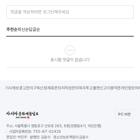
댓글을 작성하려면 로그인해주세요
추천순
최신순
답글순
표시할 댓글이 없습니다
기사제보
광고문의
구독신청
제휴문의
저작권문의
독자투고
불편신고
이용약관
개인정보처
PC 버전
주소:
서울특별시 영등포구 선유로 265, 6층(양평동4가, 국민은행)
사업자등록번호:
755-87-02429
편집인:
박진우
발행인:
김동수
청소년보호책임자:
김동수