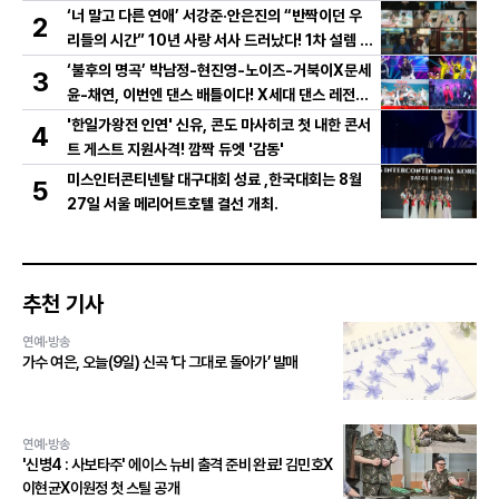
‘너 말고 다른 연애’ 서강준·안은진의 “반짝이던 우
2
리들의 시간” 10년 사랑 서사 드러났다! 1차 설렘 티
저 영상 공개!
‘불후의 명곡’ 박남정-현진영-노이즈-거북이X문세
3
윤-채연, 이번엔 댄스 배틀이다! X세대 댄스 레전드
총출동! 댄스 본능 깨운다!
'한일가왕전 인연' 신유, 콘도 마사히코 첫 내한 콘서
4
트 게스트 지원사격! 깜짝 듀엣 '감동'
미스인터콘티넨탈 대구대회 성료 ,한국대회는 8월
5
27일 서울 메리어트호텔 결선 개최.
추천 기사
연예·방송
가수 여은, 오늘(9일) 신곡 ‘다 그대로 돌아가’ 발매
연예·방송
'신병4 : 사보타주' 에이스 뉴비 출격 준비 완료! 김민호X
이현균X이원정 첫 스틸 공개