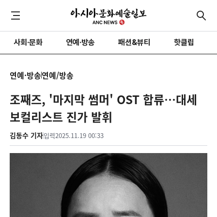
사회·문화
연예·방송
패션&뷰티
핫클립
연예·방송
연예/방송
조째즈, '마지막 썸머' OST 합류…대세
보컬리스트 진가 발휘
김동수 기자
입력
2025.11.19 00:33