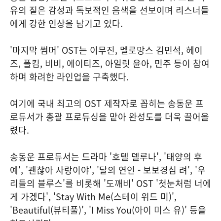
유의 짙은 감성과 독보적인 음색을 선보이며 리스너들
에게 강한 인상을 남기고 있다.
'마지막 썸머' OST는 이무진, 멜로망스 김민석, 헤이
즈, 폴킴, 비비, 에이티즈, 아일릿 윤아, 민주 등이 참여
하며 화려한 라인업을 구축했다.
여기에 국내 최고의 OST 제작자로 꼽히는 송동운 프
로듀서가 총괄 프로듀싱을 맡아 완성도를 더욱 끌어올
렸다.
송동운 프로듀서는 드라마 '호텔 델루나', '태양의 후
예', '괜찮아 사랑이야', '달의 연인 - 보보경심 려', '우
리들의 블루스'를 비롯해 '도깨비' OST '첫눈처럼 너에
게 가겠다', 'Stay With Me(스테이 위드 미)',
'Beautiful(뷰티풀)', 'I Miss You(아이 미스 유)' 등을