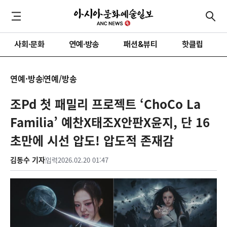
사회·문화
연예·방송
패션&뷰티
핫클립
연예·방송
연예/방송
조Pd 첫 패밀리 프로젝트 ‘ChoCo La
Familia’ 예찬X태조X안판X윤지, 단 16
초만에 시선 압도! 압도적 존재감
김동수 기자
입력
2026.02.20 01:47