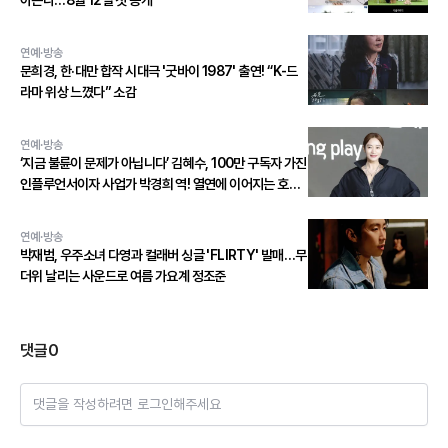
아온다…8월 12일 첫 공개
연예·방송
문희경, 한·대만 합작 시대극 '굿바이 1987' 출연! “K-드
라마 위상 느꼈다” 소감
연예·방송
‘지금 불륜이 문제가 아닙니다’ 김혜수, 100만 구독자 가진
인플루언서이자 사업가 박경희 역! 열연에 이어지는 호평
세례!
연예·방송
박재범, 우주소녀 다영과 컬래버 싱글 'FLIRTY' 발매…무
더위 날리는 사운드로 여름 가요계 정조준
댓글
0
댓글을 작성하려면 로그인해주세요