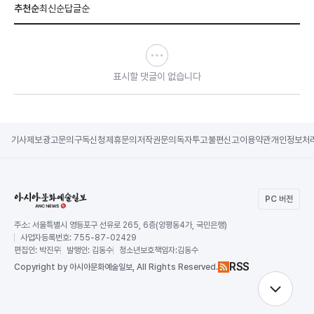
추천순
최신순
답글순
표시할 댓글이 없습니다
기사제보
광고문의
구독신청
제휴문의
저작권문의
독자투고
불편신고
이용약관
개인정보처
PC 버전
주소:
서울특별시 영등포구 선유로 265, 6층(양평동4가, 국민은행)
사업자등록번호:
755-87-02429
편집인:
박진우
발행인:
김동수
청소년보호책임자:
김동수
RSS
Copy
right by 아시아문화예술일보,
All Rights Reserved.