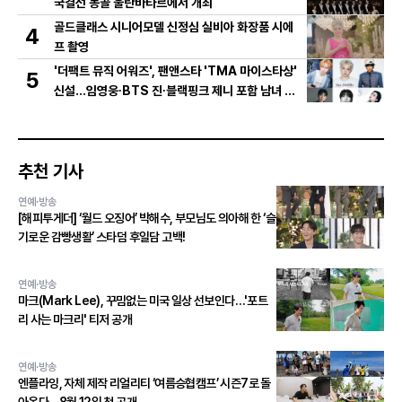
국결선 몽골 울란바타르에서 개최
골드클래스 시니어모델 신정심 실비아 화장품 시에
4
프 촬영
'더팩트 뮤직 어워즈', 팬앤스타 'TMA 마이스타상'
5
신설...임영웅∙BTS 진∙블랙핑크 제니 포함 남녀 아
티스트 상위 20인 결선 투표 진출!
추천 기사
연예·방송
[해피투게더] ‘월드 오징어’ 박해수, 부모님도 의아해 한 ‘슬
기로운 감빵생활’ 스타덤 후일담 고백!
연예·방송
마크(Mark Lee), 꾸밈없는 미국 일상 선보인다…'포트
리 사는 마크리' 티저 공개
연예·방송
엔플라잉, 자체 제작 리얼리티 ‘여름승협캠프’ 시즌7로 돌