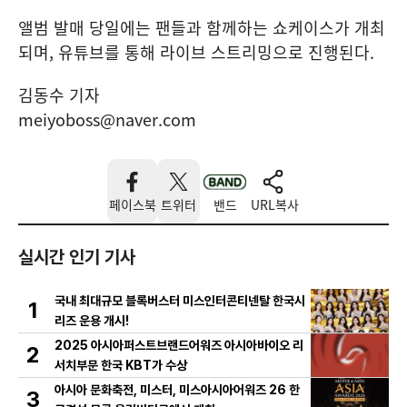
앨범 발매 당일에는 팬들과 함께하는 쇼케이스가 개최
되며, 유튜브를 통해 라이브 스트리밍으로 진행된다.
김동수 기자
meiyoboss@naver.com
페이스북
트위터
밴드
URL복사
실시간 인기 기사
국내 최대규모 블록버스터 미스인터콘티넨탈 한국시
1
리즈 운용 개시!
2025 아시아퍼스트브랜드어워즈 아시아바이오 리
2
서치부문 한국 KBT가 수상
아시아 문화축전, 미스터, 미스아시아어워즈 26 한
3