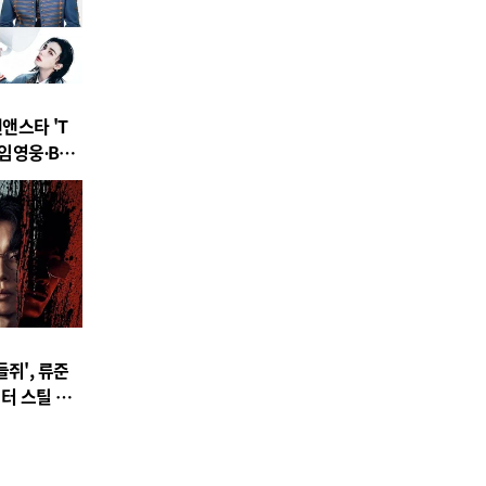
팬앤스타 'T
.임영웅∙BTS
남녀 아티스
 진출!
쥐', 류준
터 스틸 공