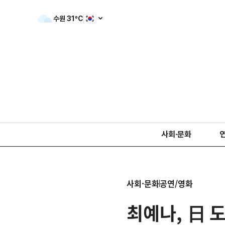
수원
31
ºC
사회·문화
사회·문화
공연/영화
최예나, 日 