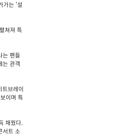
가가는 '설
 펼쳐져 특
나는 팬들
에는 관객
 비트브레이
 선보이며 특
득 채웠다.
콘서트 소