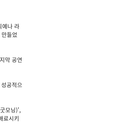
 최예나 라
을 만들었
마지막 공연
지 성공적으
(굿모닝)',
 매료시키