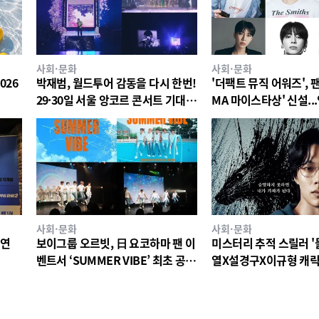
사회·문화
사회·문화
026
박재범, 월드투어 감동을 다시 한번!
'더팩트 뮤직 어워즈', 
29·30일 서울 앙코르 콘서트 기대
MA 마이스타상' 신설..
포인트
진∙블랙핑크 제니 포함 
트 상위 20인 결선 투표
사회·문화
사회·문화
주연
보이그룹 오르빗, 日 요코하마 팬 이
미스터리 추적 스릴러 '들
벤트서 ‘SUMMER VIBE’ 최초 공
열X설경구X이규형 캐릭
개…뜨거운 호응
개!