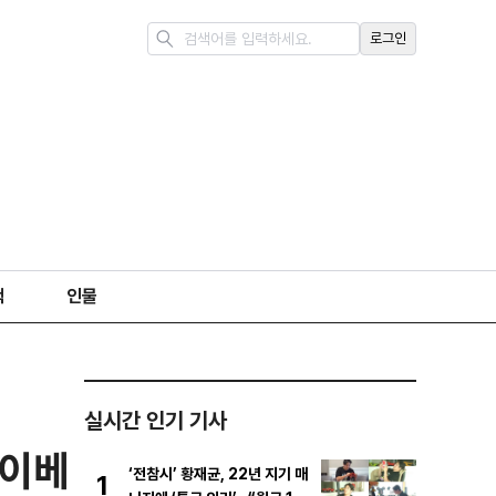
로그인
책
인물
실시간 인기 기사
타이베
‘전참시’ 황재균, 22년 지기 매
1