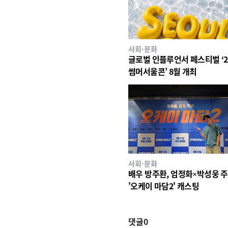
사회·문화
글로벌 인플루언서 페스티벌 ‘2
썸머서울콘’ 8월 개최
사회·문화
배우 방주환, 엄정화×박성웅 
'오케이 마담2' 캐스팅
댓글
0