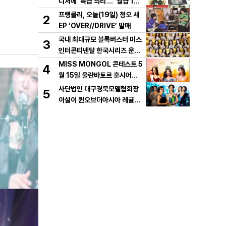
니저에 ‘특급 의리’...“월급 150
만원 벌 때도, 가장 힘들 때 월세
프랭클리, 오늘(19일) 정오 새
2
대신 내줘” 미담 大방출
EP ‘OVER//DRIVE’ 발매
국내 최대규모 블록버스터 미스
3
인터콘티넨탈 한국시리즈 운용
개시!
MISS MONGOL 콘테스트 5
4
월 15일 울란바토르 훈시어터
에서 개최
사단법인 대구경북모델협회장
5
이설이 퀸오브더아시아 레귤러
심사위원 출국