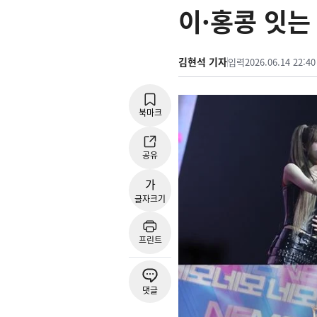
이·홍콩 잇는
김현석 기자
입력
2026.06.14 22:40
북마크
공유
가
글자크기
프린트
댓글