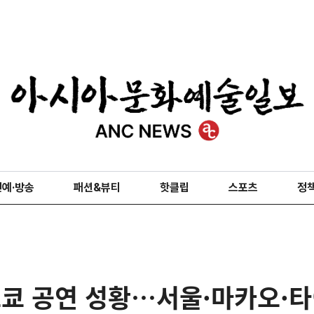
연예·방송
패션&뷰티
핫클립
스포츠
정
도쿄 공연 성황…서울·마카오·