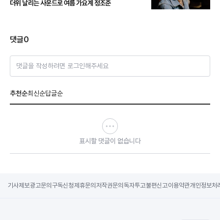
더위 날리는 사운드로 여름 가요계 정조준
댓글
0
댓글을 작성하려면 로그인해주세요
추천순
최신순
답글순
표시할 댓글이 없습니다
기사제보
광고문의
구독신청
제휴문의
저작권문의
독자투고
불편신고
이용약관
개인정보처