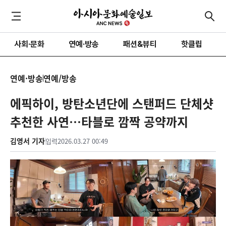
사회·문화
연예·방송
패션&뷰티
핫클립
연예·방송
연예/방송
에픽하이, 방탄소년단에 스탠퍼드 단체샷
추천한 사연…타블로 깜짝 공약까지
김영서 기자
입력
2026.03.27 00:49