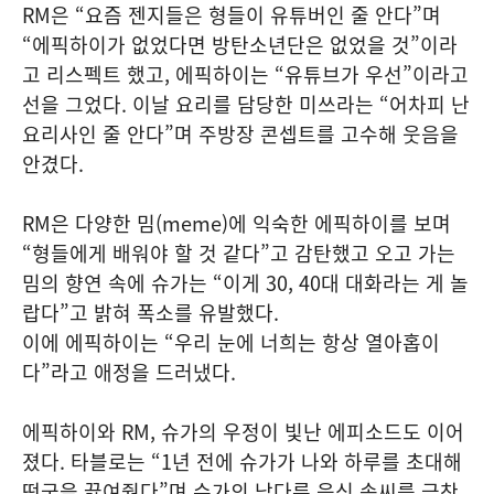
RM은 “요즘 젠지들은 형들이 유튜버인 줄 안다”며
“에픽하이가 없었다면 방탄소년단은 없었을 것”이라
고 리스펙트 했고, 에픽하이는 “유튜브가 우선”이라고
선을 그었다. 이날 요리를 담당한 미쓰라는 “어차피 난
요리사인 줄 안다”며 주방장 콘셉트를 고수해 웃음을
안겼다.
RM은 다양한 밈(meme)에 익숙한 에픽하이를 보며
“형들에게 배워야 할 것 같다”고 감탄했고 오고 가는
밈의 향연 속에 슈가는 “이게 30, 40대 대화라는 게 놀
랍다”고 밝혀 폭소를 유발했다.
이에 에픽하이는 “우리 눈에 너희는 항상 열아홉이
다”라고 애정을 드러냈다.
에픽하이와 RM, 슈가의 우정이 빛난 에피소드도 이어
졌다. 타블로는 “1년 전에 슈가가 나와 하루를 초대해
떡국을 끓여줬다”며 슈가의 남다른 음식 솜씨를 극찬