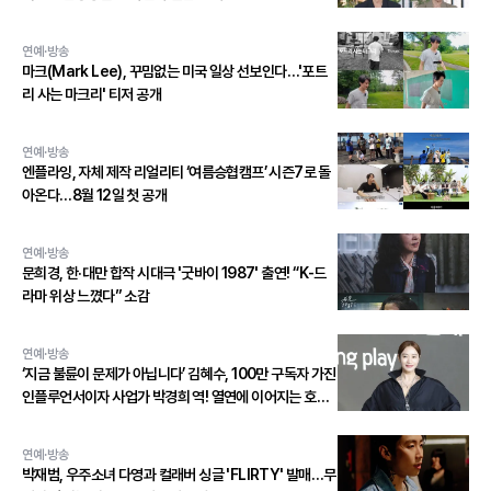
연예·방송
마크(Mark Lee), 꾸밈없는 미국 일상 선보인다…'포트
리 사는 마크리' 티저 공개
연예·방송
엔플라잉, 자체 제작 리얼리티 ‘여름승협캠프’ 시즌7로 돌
아온다…8월 12일 첫 공개
연예·방송
문희경, 한·대만 합작 시대극 '굿바이 1987' 출연! “K-드
라마 위상 느꼈다” 소감
연예·방송
‘지금 불륜이 문제가 아닙니다’ 김혜수, 100만 구독자 가진
인플루언서이자 사업가 박경희 역! 열연에 이어지는 호평
세례!
연예·방송
박재범, 우주소녀 다영과 컬래버 싱글 'FLIRTY' 발매…무