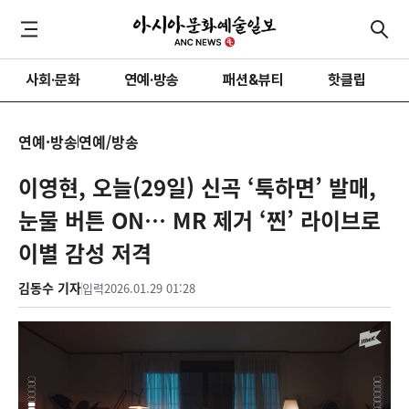
사회·문화
연예·방송
패션&뷰티
핫클립
연예·방송
연예/방송
이영현, 오늘(29일) 신곡 ‘툭하면’ 발매,
눈물 버튼 ON… MR 제거 ‘찐’ 라이브로
이별 감성 저격
김동수 기자
입력
2026.01.29 01:28