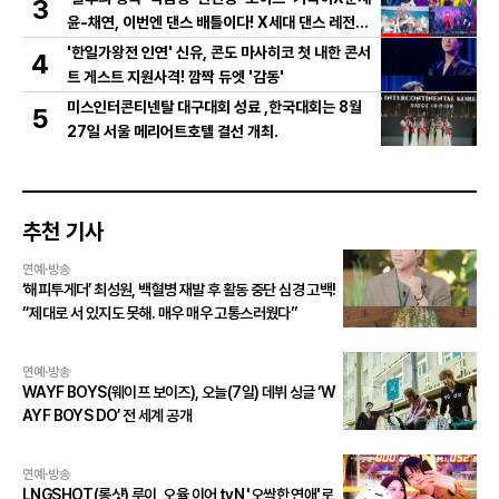
3
윤-채연, 이번엔 댄스 배틀이다! X세대 댄스 레전드
총출동! 댄스 본능 깨운다!
'한일가왕전 인연' 신유, 콘도 마사히코 첫 내한 콘서
4
트 게스트 지원사격! 깜짝 듀엣 '감동'
미스인터콘티넨탈 대구대회 성료 ,한국대회는 8월
5
27일 서울 메리어트호텔 결선 개최.
추천 기사
연예·방송
‘해피투게더’ 최성원, 백혈병 재발 후 활동 중단 심경 고백!
“제대로 서 있지도 못해. 매우 매우 고통스러웠다”
연예·방송
WAYF BOYS(웨이프 보이즈), 오늘(7일) 데뷔 싱글 ‘W
AYF BOYS DO’ 전 세계 공개
연예·방송
LNGSHOT(롱샷) 루이, 오율 이어 tvN '오싹한 연애'로