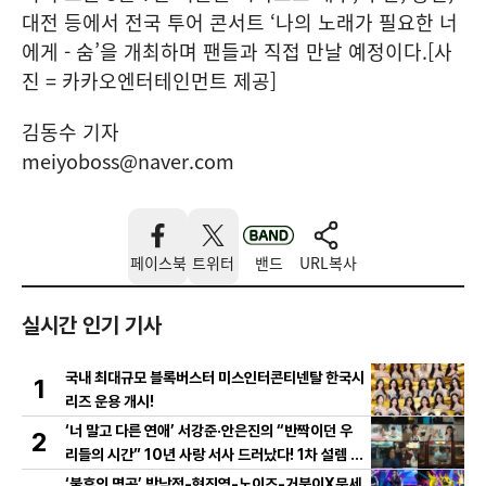
대전 등에서 전국 투어 콘서트 ‘나의 노래가 필요한 너
에게 - 숨’을 개최하며 팬들과 직접 만날 예정이다.[사
진 = 카카오엔터테인먼트 제공]
김동수 기자
meiyoboss@naver.com
페이스북
트위터
밴드
URL복사
실시간 인기 기사
국내 최대규모 블록버스터 미스인터콘티넨탈 한국시
1
리즈 운용 개시!
‘너 말고 다른 연애’ 서강준·안은진의 “반짝이던 우
2
리들의 시간” 10년 사랑 서사 드러났다! 1차 설렘 티
저 영상 공개!
‘불후의 명곡’ 박남정-현진영-노이즈-거북이X문세