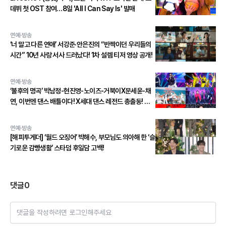
데뷔 첫 OST 참여…8일 'All I Can Say Is' 발매
연예·방송
‘너 말고 다른 연애’ 서강준·안은진의 “반짝이던 우리들의
시간” 10년 사랑 서사 드러났다! 1차 설렘 티저 영상 공개!
연예·방송
‘불후의 명곡’ 박남정-현진영-노이즈-거북이X문세윤-채
연, 이번엔 댄스 배틀이다! X세대 댄스 레전드 총출동! 댄
스 본능 깨운다!
연예·방송
[해피투게더] ‘월드 오징어’ 박해수, 부모님도 의아해 한 ‘슬
기로운 감빵생활’ 스타덤 후일담 고백!
댓글
0
댓글을 작성하려면 로그인해주세요