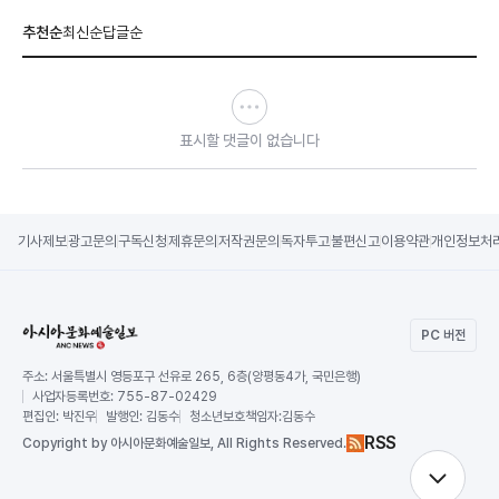
추천순
최신순
답글순
표시할 댓글이 없습니다
기사제보
광고문의
구독신청
제휴문의
저작권문의
독자투고
불편신고
이용약관
개인정보처
PC 버전
주소:
서울특별시 영등포구 선유로 265, 6층(양평동4가, 국민은행)
사업자등록번호:
755-87-02429
편집인:
박진우
발행인:
김동수
청소년보호책임자:
김동수
RSS
Copy
right by 아시아문화예술일보,
All Rights Reserved.