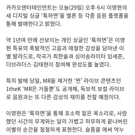
카카오엔터테인먼트는 오늘(29일) 오후 6시 이영현의
새 디지털 싱글 ‘툭하면’을 멜론 등 각종 음원 플랫폼을
통해 발매한다고 밝혔다.
약 1년여 만에 선보이는 개인 싱글인 ‘툭하면’은 이영
현 특유의 폭발적인 고음과 애절한 감성을 담아낸 이
별 발라드로, 작곡가 최한솔과 싱어송라이터 임세준,
더브라더스 김태현이 참여해 완성도를 높였다.
특히 발매 당일, MR을 제거한 ‘찐’ 라이브 콘텐츠인
1theK ‘MR은 거들뿐’도 공개해, 독보적 보컬 라이브
로 음원과는 또 다른 감상의 재미를 전할 예정이다.
이영현은 ‘툭하면’을 통해 호소력 짙은 목소리로, 사랑
했던 시간의 무게와는 달리 가볍고 허무하게 끝나버린
이별의 순간을 절절하게 표현한다. 슬픔을 애써 억누