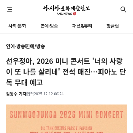
사회·문화
연예·방송
패션&뷰티
핫클립
연예·방송
연예/방송
선우정아, 2026 미니 콘서트 '너의 사랑
이 또 나를 살리네' 전석 매진…피아노 단
독 무대 예고
김동수 기자
입력
2025.12.12 00:24