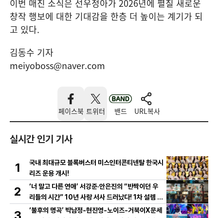
이번 매진 소식은 선우정아가 2026년에 펼칠 새로운
창작 행보에 대한 기대감을 한층 더 높이는 계기가 되
고 있다.
김동수 기자
meiyoboss@naver.com
페이스북
트위터
밴드
URL복사
실시간 인기 기사
국내 최대규모 블록버스터 미스인터콘티넨탈 한국시
1
리즈 운용 개시!
‘너 말고 다른 연애’ 서강준·안은진의 “반짝이던 우
2
리들의 시간” 10년 사랑 서사 드러났다! 1차 설렘 티
저 영상 공개!
‘불후의 명곡’ 박남정-현진영-노이즈-거북이X문세
3