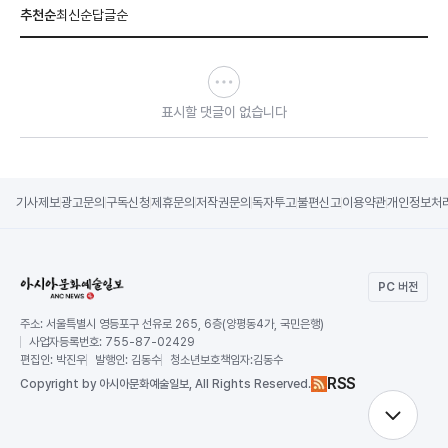
추천순
최신순
답글순
표시할 댓글이 없습니다
기사제보
광고문의
구독신청
제휴문의
저작권문의
독자투고
불편신고
이용약관
개인정보처
PC 버전
주소:
서울특별시 영등포구 선유로 265, 6층(양평동4가, 국민은행)
사업자등록번호:
755-87-02429
편집인:
박진우
발행인:
김동수
청소년보호책임자:
김동수
RSS
Copy
right by 아시아문화예술일보,
All Rights Reserved.