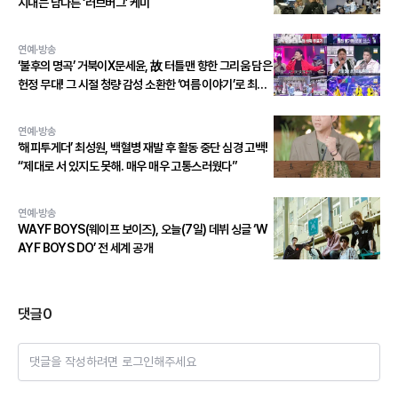
지내는 남다른 ‘러브버그’ 케미
연예·방송
‘불후의 명곡’ 거북이X문세윤, 故 터틀맨 향한 그리움 담은
헌정 무대! 그 시절 청량 감성 소환한 ‘여름 이야기’로 최종
우승!
연예·방송
‘해피투게더’ 최성원, 백혈병 재발 후 활동 중단 심경 고백!
“제대로 서 있지도 못해. 매우 매우 고통스러웠다”
연예·방송
WAYF BOYS(웨이프 보이즈), 오늘(7일) 데뷔 싱글 ‘W
AYF BOYS DO’ 전 세계 공개
댓글
0
댓글을 작성하려면 로그인해주세요