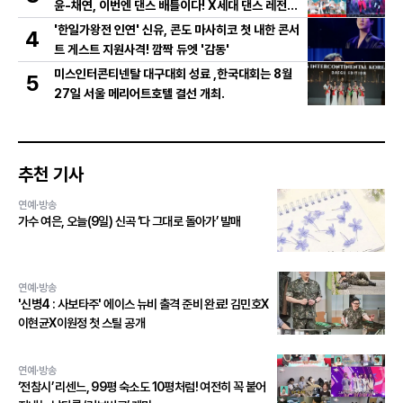
윤-채연, 이번엔 댄스 배틀이다! X세대 댄스 레전드
총출동! 댄스 본능 깨운다!
'한일가왕전 인연' 신유, 콘도 마사히코 첫 내한 콘서
4
트 게스트 지원사격! 깜짝 듀엣 '감동'
미스인터콘티넨탈 대구대회 성료 ,한국대회는 8월
5
27일 서울 메리어트호텔 결선 개최.
추천 기사
연예·방송
가수 여은, 오늘(9일) 신곡 ‘다 그대로 돌아가’ 발매
연예·방송
'신병4 : 사보타주' 에이스 뉴비 출격 준비 완료! 김민호X
이현균X이원정 첫 스틸 공개
연예·방송
‘전참시’ 리센느, 99평 숙소도 10평처럼! 여전히 꼭 붙어