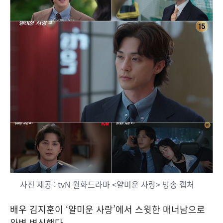
사진 제공 : tvN 월화드라마 <얄미운 사랑> 방송 캡처
배우 김지훈이 ‘얄미운 사랑’에서 스윗한 매너남으로
완벽 변신했다.