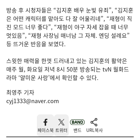
방송 후 시청자들은 “김지훈 배우 눈빛 유죄”, “김지훈
은 어떤 캐릭터를 맡아도 다 잘 어울리네”, “재형이 직
진 모드 너무 좋다”, “재형이 야구 자세 잡을 때 너무
멋있음”, “재형 사장님 매너남 그 자체. 엔딩 설레요”
등 뜨거운 반응을 보였다.
스윗한 매력을 한껏 드러내고 있는 김지훈의 활약은
매주 월, 화요일 저녁 8시 50분 방송되는 tvN 월화드
라마 ‘얄미운 사랑’에서 확인할 수 있다.
최영주 기자
cyj1333@naver.com
페이스북
트위터
밴드
URL복사