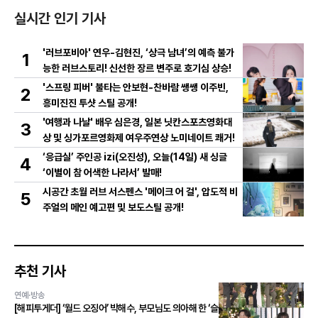
실시간 인기 기사
'러브포비아' 연우-김현진, ‘상극 남녀’의 예측 불가
1
능한 러브스토리! 신선한 장르 변주로 호기심 상승!
'스프링 피버' 불타는 안보현-찬바람 쌩쌩 이주빈,
2
흥미진진 투샷 스틸 공개!
'여행과 나날' 배우 심은경, 일본 닛칸스포츠영화대
3
상 및 싱가포르영화제 여우주연상 노미네이트 쾌거!
‘응급실’ 주인공 izi(오진성), 오늘(14일) 새 싱글
4
‘이별이 참 어색한 나라서’ 발매!
시공간 초월 러브 서스펜스 '메이크 어 걸', 압도적 비
5
주얼의 메인 예고편 및 보도스틸 공개!
추천 기사
연예·방송
[해피투게더] ‘월드 오징어’ 박해수, 부모님도 의아해 한 ‘슬