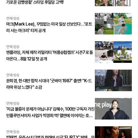
기로운 감빵생활’ 스타덤 후일담 고백!
연예·방송
마크(Mark Lee), 꾸밈없는 미국 일상 선보인다…'포트
리 사는 마크리' 티저 공개
연예·방송
엔플라잉, 자체 제작 리얼리티 ‘여름승협캠프’ 시즌7로 돌
아온다…8월 12일 첫 공개
연예·방송
문희경, 한·대만 합작 시대극 '굿바이 1987' 출연! “K-드
라마 위상 느꼈다” 소감
연예·방송
‘지금 불륜이 문제가 아닙니다’ 김혜수, 100만 구독자 가진
인플루언서이자 사업가 박경희 역! 열연에 이어지는 호평
세례!
연예·방송
박재범, 우주소녀 다영과 컬래버 싱글 'FLIRTY' 발매…무