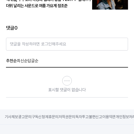
더위 날리는 사운드로 여름 가요계 정조준
댓글
0
댓글을 작성하려면 로그인해주세요
추천순
최신순
답글순
표시할 댓글이 없습니다
기사제보
광고문의
구독신청
제휴문의
저작권문의
독자투고
불편신고
이용약관
개인정보처