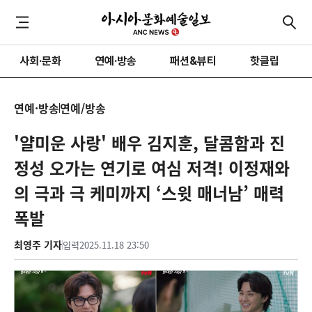
사회·문화
연예·방송
패션&뷰티
핫클립
연예·방송
연예/방송
'얄미운 사랑' 배우 김지훈, 달콤함과 진
정성 오가는 연기로 여심 저격! 이정재와
의 극과 극 케미까지 ‘스윗 매너남’ 매력
폭발
최영주 기자
입력
2025.11.18 23:50