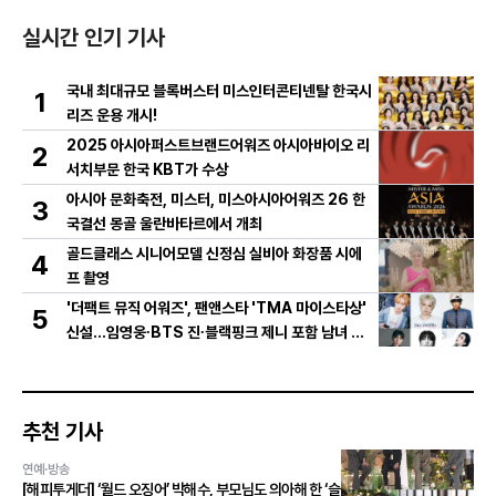
실시간 인기 기사
국내 최대규모 블록버스터 미스인터콘티넨탈 한국시
1
리즈 운용 개시!
2025 아시아퍼스트브랜드어워즈 아시아바이오 리
2
서치부문 한국 KBT가 수상
아시아 문화축전, 미스터, 미스아시아어워즈 26 한
3
국결선 몽골 울란바타르에서 개최
골드클래스 시니어모델 신정심 실비아 화장품 시에
4
프 촬영
'더팩트 뮤직 어워즈', 팬앤스타 'TMA 마이스타상'
5
신설...임영웅∙BTS 진∙블랙핑크 제니 포함 남녀 아
티스트 상위 20인 결선 투표 진출!
추천 기사
연예·방송
[해피투게더] ‘월드 오징어’ 박해수, 부모님도 의아해 한 ‘슬