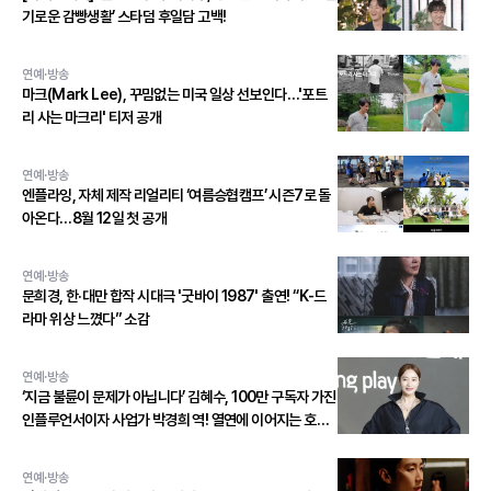
기로운 감빵생활’ 스타덤 후일담 고백!
연예·방송
마크(Mark Lee), 꾸밈없는 미국 일상 선보인다…'포트
리 사는 마크리' 티저 공개
연예·방송
엔플라잉, 자체 제작 리얼리티 ‘여름승협캠프’ 시즌7로 돌
아온다…8월 12일 첫 공개
연예·방송
문희경, 한·대만 합작 시대극 '굿바이 1987' 출연! “K-드
라마 위상 느꼈다” 소감
연예·방송
‘지금 불륜이 문제가 아닙니다’ 김혜수, 100만 구독자 가진
인플루언서이자 사업가 박경희 역! 열연에 이어지는 호평
세례!
연예·방송