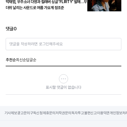
박재범, 우주소녀 다영과 컬래버 싱글 'FLIRTY' 발매…무
더위 날리는 사운드로 여름 가요계 정조준
댓글
0
댓글을 작성하려면 로그인해주세요
추천순
최신순
답글순
표시할 댓글이 없습니다
기사제보
광고문의
구독신청
제휴문의
저작권문의
독자투고
불편신고
이용약관
개인정보처