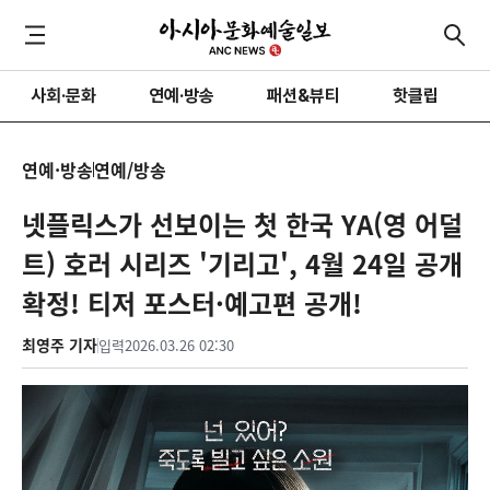
사회·문화
연예·방송
패션&뷰티
핫클립
연예·방송
연예/방송
넷플릭스가 선보이는 첫 한국 YA(영 어덜
트) 호러 시리즈 '기리고', 4월 24일 공개
확정! 티저 포스터·예고편 공개!
최영주 기자
입력
2026.03.26 02:30