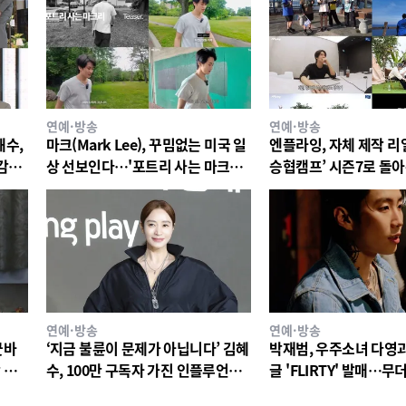
연예·방송
연예·방송
해수,
마크(Mark Lee), 꾸밈없는 미국 일
엔플라잉, 자체 제작 리
 감빵
상 선보인다…'포트리 사는 마크리'
승협캠프’ 시즌7로 돌
티저 공개
12일 첫 공개
연예·방송
연예·방송
굿바
‘지금 불륜이 문제가 아닙니다’ 김혜
박재범, 우주소녀 다영과
 느
수, 100만 구독자 가진 인플루언서
글 'FLIRTY' 발매…
이자 사업가 박경희 역! 열연에 이어
사운드로 여름 가요계 