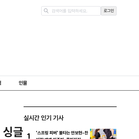
로그인
책
인물
실시간 인기 기사
새 싱글
'스프링 피버' 불타는 안보현-찬
1