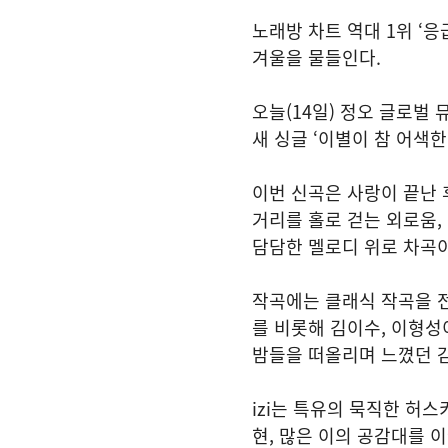
노래방 차트 역대 1위 ‘응
겨울을 물들인다.
오늘(14일) 정오 글로벌 
새 싱글 ‘이별이 참 어색한
이번 신곡은 사랑이 끝난 
거리를 홀로 걷는 외로움,
담담한 멜로디 위로 차곡이
작곡에는 클래식 작곡을 전
를 비롯해 김이수, 이형성
밤들을 떠올리며 느꼈던 
izi는 특유의 묵직한 허
현, 많은 이의 공감대를 