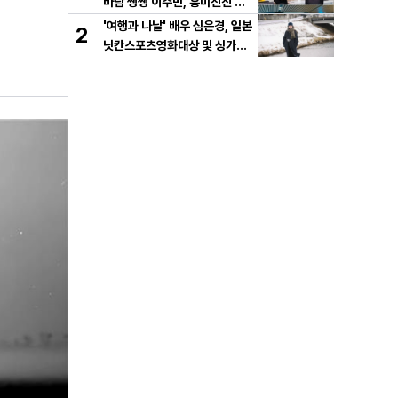
바람 쌩쌩 이주빈, 흥미진진 투
샷 스틸 공개!
'여행과 나날' 배우 심은경, 일본
2
닛칸스포츠영화대상 및 싱가포
르영화제 여우주연상 노미네이
트 쾌거!