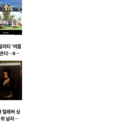
얼리티 ‘여름
아온다…8월
 컬래버 싱
무더위 날리는
정조준