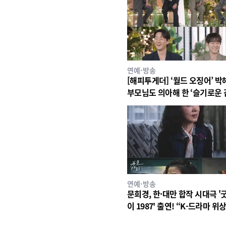
연예·방송
[해피투게더] ‘월드 오징어’ 박
부모님도 의아해 한 ‘슬기로운
생활’ 스타덤 후일담 고백!
연예·방송
문희경, 한·대만 합작 시대극 '
이 1987' 출연! “K-드라마 위상
꼈다” 소감