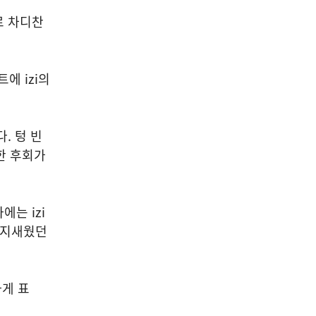
로 차디찬
에 izi의
. 텅 빈
한 후회가
는 izi
 지새웠던
하게 표