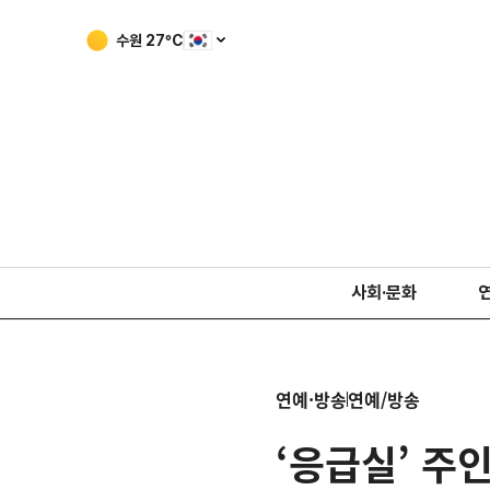
수원
27
ºC
사회·문화
연예·방송
연예/방송
‘응급실’ 주인