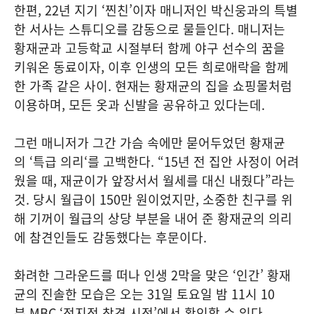
한편, 22년 지기 ‘찐친’이자 매니저인 박신웅과의 특별
한 서사는 스튜디오를 감동으로 물들인다. 매니저는
황재균과 고등학교 시절부터 함께 야구 선수의 꿈을
키워온 동료이자, 이후 인생의 모든 희로애락을 함께
한 가족 같은 사이. 현재는 황재균의 집을 쇼핑몰처럼
이용하며, 모든 옷과 신발을 공유하고 있다는데.
그런 매니저가 그간 가슴 속에만 묻어두었던 황재균
의 ‘특급 의리‘를 고백한다. “15년 전 집안 사정이 어려
웠을 때, 재균이가 앞장서서 월세를 대신 내줬다”라는
것. 당시 월급이 150만 원이었지만, 소중한 친구를 위
해 기꺼이 월급의 상당 부분을 내어 준 황재균의 의리
에 참견인들도 감동했다는 후문이다.
화려한 그라운드를 떠나 인생 2막을 맞은 ‘인간’ 황재
균의 진솔한 모습은 오는 31일 토요일 밤 11시 10
분 MBC ‘전지적 참견 시점’에서 확인할 수 있다.