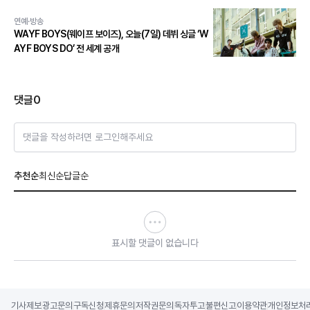
연예·방송
WAYF BOYS(웨이프 보이즈), 오늘(7일) 데뷔 싱글 ‘W
AYF BOYS DO’ 전 세계 공개
댓글
0
댓글을 작성하려면 로그인해주세요
추천순
최신순
답글순
표시할 댓글이 없습니다
기사제보
광고문의
구독신청
제휴문의
저작권문의
독자투고
불편신고
이용약관
개인정보처