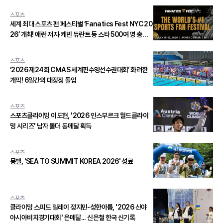
스포츠
세계 최대 스포츠 팬 페스티벌 ‘Fanatics Fest NYC 20
26’ 개최! 애런 저지·케빈 듀란트 등 스타 500여 명 총출
동
스포츠
‘2026 제24회 CMAS 세계핀수영선수권대회’ 화려한
개막! 6일간의 대장정 돌입
스포츠
스포츠클라이밍 이도현, '2026 인스부르크 월드클라이
밍 시리즈' 남자 볼더 동메달 획득
스포츠
몽벨, 'SEA TO SUMMIT KOREA 2026' 성료
스포츠
클라이밍 스피드 릴레이 정지민-성한아름, '2026 산야
아시아비치경기대회' 은메달... 신은철 한국 신기록