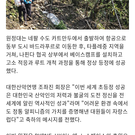
원정대는 네팔 수도 카트만두에서 출발하여 항공으로
동부 도시 바드라푸르로 이동한 후, 타플레중 지역을
거쳐, 나핀다 협곡 상부에서 베이스캠프를 설치하고
고소 적응과 루트 개척 과정을 통해 정상 등정에 성공
했다.
대한산악연맹 조좌진 회장은 "이번 세계 초등정 성공
은 대한민국 산악인의 저력과 불굴의 도전 정신을 전
세계에 알린 역사적인 성과"라며 "어려운 환경 속에서
도 정통 알피니즘의 가치를 증명해낸 대원들이 자랑스
럽다"고 축하의 메시지를 전했다.