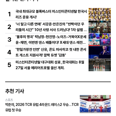
국내 최대규모 블록버스터 미스인터콘티넨탈 한국시
1
리즈 운용 개시!
‘너 말고 다른 연애’ 서강준·안은진의 “반짝이던 우
2
리들의 시간” 10년 사랑 서사 드러났다! 1차 설렘 티
저 영상 공개!
‘불후의 명곡’ 박남정-현진영-노이즈-거북이X문세
3
윤-채연, 이번엔 댄스 배틀이다! X세대 댄스 레전드
총출동! 댄스 본능 깨운다!
'한일가왕전 인연' 신유, 콘도 마사히코 첫 내한 콘서
4
트 게스트 지원사격! 깜짝 듀엣 '감동'
미스인터콘티넨탈 대구대회 성료 ,한국대회는 8월
5
27일 서울 메리어트호텔 결선 개최.
추천 기사
스포츠
박준의, 2026 TCR 유럽 4라운드 레이스2 우승…TCR
유럽 첫 우승