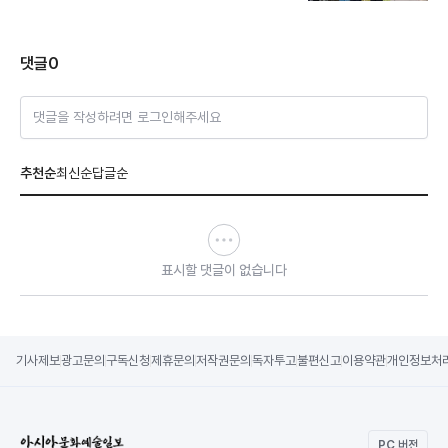
댓글
0
댓글을 작성하려면 로그인해주세요
추천순
최신순
답글순
표시할 댓글이 없습니다
기사제보
광고문의
구독신청
제휴문의
저작권문의
독자투고
불편신고
이용약관
개인정보처
PC 버전