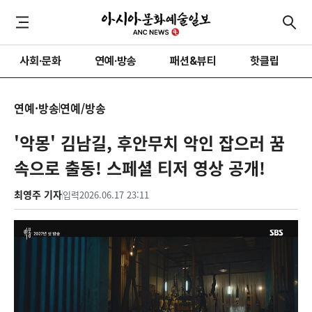
사회·문화
연예·방송
패션&뷰티
핫클립
연예·방송
연예/방송
'악몽' 김남길, 후안무치 악인 잡으러 꿈
속으로 출동! 스페셜 티저 영상 공개!
최영주 기자
입력
2026.06.17 23:11