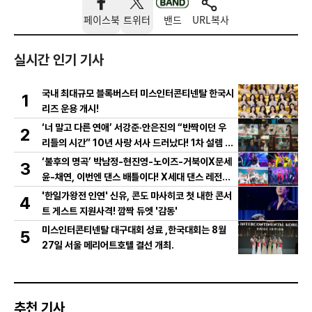
페이스북
트위터
밴드
URL복사
실시간 인기 기사
국내 최대규모 블록버스터 미스인터콘티넨탈 한국시
1
리즈 운용 개시!
‘너 말고 다른 연애’ 서강준·안은진의 “반짝이던 우
2
리들의 시간” 10년 사랑 서사 드러났다! 1차 설렘 티
저 영상 공개!
‘불후의 명곡’ 박남정-현진영-노이즈-거북이X문세
3
윤-채연, 이번엔 댄스 배틀이다! X세대 댄스 레전드
총출동! 댄스 본능 깨운다!
'한일가왕전 인연' 신유, 콘도 마사히코 첫 내한 콘서
4
트 게스트 지원사격! 깜짝 듀엣 '감동'
미스인터콘티넨탈 대구대회 성료 ,한국대회는 8월
5
27일 서울 메리어트호텔 결선 개최.
추천 기사