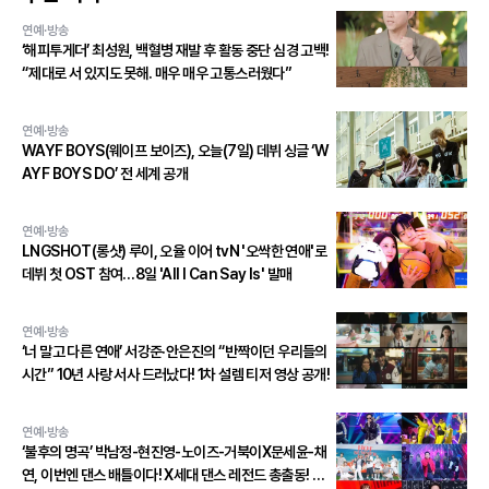
연예·방송
‘해피투게더’ 최성원, 백혈병 재발 후 활동 중단 심경 고백!
“제대로 서 있지도 못해. 매우 매우 고통스러웠다”
연예·방송
WAYF BOYS(웨이프 보이즈), 오늘(7일) 데뷔 싱글 ‘W
AYF BOYS DO’ 전 세계 공개
연예·방송
LNGSHOT(롱샷) 루이, 오율 이어 tvN '오싹한 연애'로
데뷔 첫 OST 참여…8일 'All I Can Say Is' 발매
연예·방송
‘너 말고 다른 연애’ 서강준·안은진의 “반짝이던 우리들의
시간” 10년 사랑 서사 드러났다! 1차 설렘 티저 영상 공개!
연예·방송
‘불후의 명곡’ 박남정-현진영-노이즈-거북이X문세윤-채
연, 이번엔 댄스 배틀이다! X세대 댄스 레전드 총출동! 댄