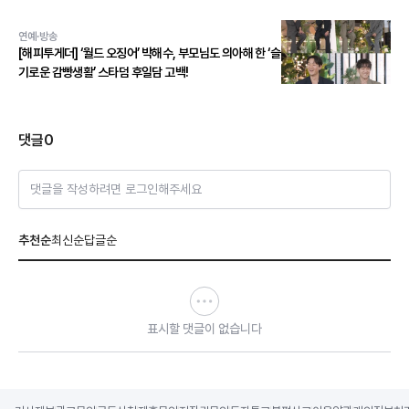
스 본능 깨운다!
연예·방송
[해피투게더] ‘월드 오징어’ 박해수, 부모님도 의아해 한 ‘슬
기로운 감빵생활’ 스타덤 후일담 고백!
댓글
0
댓글을 작성하려면 로그인해주세요
추천순
최신순
답글순
표시할 댓글이 없습니다