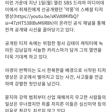
이런 가운데 지난 1일(월) 열린 SBS 드라마 미디어데
이에서 취재진에게 선공개됐던 '악몽'의 스페셜 티저
영상(https://youtu.be/sKVdlIMifbQ?
si=47zHT538lBvM6R8h)이 온라인 공식 채널을 통해
전격 공개돼 시선을 끌어당기고 있다.
공개된 티저 속에는 위험한 형사 김태이 캐릭터에 녹
아든 김남길의 서늘한 카리스마가 담겨 그의 열연을
더욱 기대케 하고 있다.
야경이 반짝이는 도시 한복판을 배경으로 시작된 티저
영상은 곳곳에서 벌어지고 있는 사건, 사고들을 언급
하며 강렬한 첫인상을 남긴다.
묻지마 강력 범죄부터 산업 재해까지 무고한 사람들의
일상은 무너졌지만 죄를 저지른 이들은 심신미약 등의
이유로 죗값도 치르지 않고 있다.