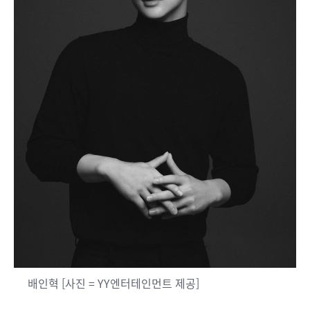
배인혁 [사진 = YY엔터테인먼트 제공]