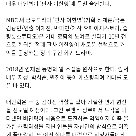
배우 배인혁이 '판사 이한영'에 특별 출연한다.
MBC 새 금토드라마 '판사 이한영'(기획 장재훈/극본
김광민/연출 이재진, 박미연/제작 오에이치스토리, 슬
링샷스튜디오)은 거대 로펌의 노예로 살다가 10년 전
으로 회귀한 적폐 판사 이한영이 새로운 선택으로 거
악을 응징하는 정의 구현 회귀 드라마.
2018년 연재된 동명의 웹 소설을 원작으로 한다. 앞서
배우 지성, 박희순, 원진아 등이 캐스팅되며 기대를 모
은 바 있다.
배인혁은 극 중 김상진 역할을 맡아 강렬한 연기 변신
을 선보일 예정이다. 그간 로맨스 장르에서 두각을 나
타냈던 배인혁이 처음으로 도전하는 악역이자 예측 불
가한 캐릭터성을 지닌 인물을 자신만의 방식으로 어떻
게 풀어갈지, 또 어떤 색다른 매력으로 시청자들에게