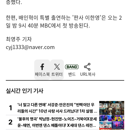
증했다.
한편, 배인혁이 특별 출연하는 '판사 이한영'은 오는 2
일 밤 9시 40분 MBC에서 첫 방송된다.
최영주 기자
cyj1333@naver.com
페이스북
트위터
밴드
URL복사
실시간 인기 기사
‘너 말고 다른 연애’ 서강준·안은진의 “반짝이던 우
1
리들의 시간” 10년 사랑 서사 드러났다! 1차 설렘 티
저 영상 공개!
‘불후의 명곡’ 박남정-현진영-노이즈-거북이X문세
2
윤-채연, 이번엔 댄스 배틀이다! X세대 댄스 레전드