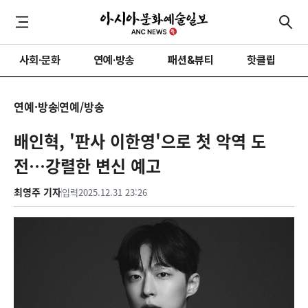
사회·문화
연예·방송
패션&뷰티
핫클립
연예·방송
연예/방송
배인혁, '판사 이한영'으로 첫 악역 도
전…강렬한 변신 예고
최영주 기자
입력
2025.12.31 23:26