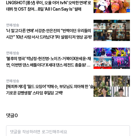
LNGSHOT(롱샷) 루이, 오율 이어 tvN '오싹한 연애'로
데뷔 첫 OST 참여…8일 'All I Can Say Is' 발매
연예·방송
‘너 말고 다른 연애’ 서강준·안은진의 “반짝이던 우리들의
시간” 10년 사랑 서사 드러났다! 1차 설렘 티저 영상 공개!
연예·방송
‘불후의 명곡’ 박남정-현진영-노이즈-거북이X문세윤-채
연, 이번엔 댄스 배틀이다! X세대 댄스 레전드 총출동! 댄
스 본능 깨운다!
연예·방송
[해피투게더] ‘월드 오징어’ 박해수, 부모님도 의아해 한 ‘슬
기로운 감빵생활’ 스타덤 후일담 고백!
댓글
0
댓글을 작성하려면 로그인해주세요