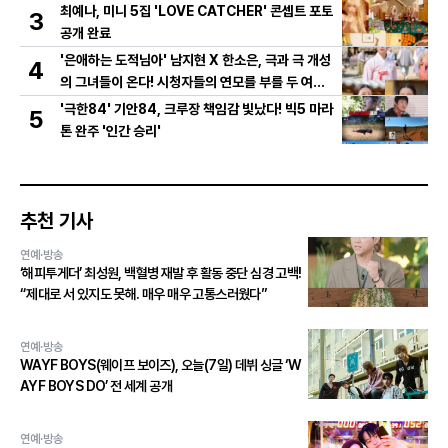
총출동! 댄스 본능 깨운다!
최예나, 미니 5집 'LOVE CATCHER' 콘셉트 포토
3
공개 완료
'은애하는 도적님아' 남지현 X 한소은, 극과 극 개성
4
의 그녀들이 온다! 시청자들의 연모를 부를 두 여인
의 활약은?
'극한84' 기안84, 크루장 책임감 빛났다! 빅5 마라
5
톤 완주 '인간 승리'
추천 기사
연예·방송
‘해피투게더’ 최성원, 백혈병 재발 후 활동 중단 심경 고백!
“제대로 서 있지도 못해. 매우 매우 고통스러웠다”
연예·방송
WAYF BOYS(웨이프 보이즈), 오늘(7일) 데뷔 싱글 ‘W
AYF BOYS DO’ 전 세계 공개
연예·방송