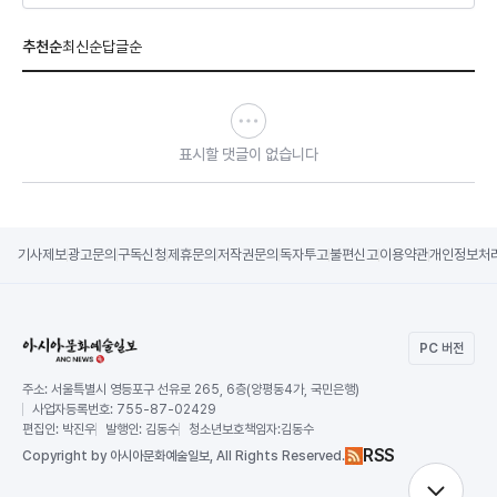
추천순
최신순
답글순
표시할 댓글이 없습니다
기사제보
광고문의
구독신청
제휴문의
저작권문의
독자투고
불편신고
이용약관
개인정보처
PC 버전
주소:
서울특별시 영등포구 선유로 265, 6층(양평동4가, 국민은행)
사업자등록번호:
755-87-02429
편집인:
박진우
발행인:
김동수
청소년보호책임자:
김동수
RSS
Copy
right by 아시아문화예술일보,
All Rights Reserved.