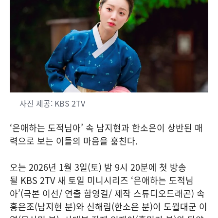
사진 제공: KBS 2TV
‘은애하는 도적님아’ 속 남지현과 한소은이 상반된 매
력으로 보는 이들의 마음을 훔친다.
오는 2026년 1월 3일(토) 밤 9시 20분에 첫 방송
될 KBS 2TV 새 토일 미니시리즈 ‘은애하는 도적님
아’(극본 이선/ 연출 함영걸/ 제작 스튜디오드래곤) 속
홍은조(남지현 분)와 신해림(한소은 분)이 도월대군 이