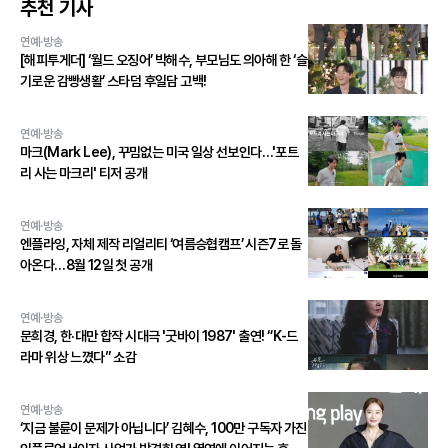
추천 기사
연예·방송
[해피투게더] ‘월드 오징어’ 박해수, 부모님도 의아해 한 ‘슬
기로운 감빵생활’ 스타덤 후일담 고백!
연예·방송
마크(Mark Lee), 꾸밈없는 미국 일상 선보인다…'포트
리 사는 마크리' 티저 공개
연예·방송
엔플라잉, 자체 제작 리얼리티 ‘여름승협캠프’ 시즌7로 돌
아온다…8월 12일 첫 공개
연예·방송
문희경, 한·대만 합작 시대극 '굿바이 1987' 출연! “K-드
라마 위상 느꼈다” 소감
연예·방송
‘지금 불륜이 문제가 아닙니다’ 김혜수, 100만 구독자 가진