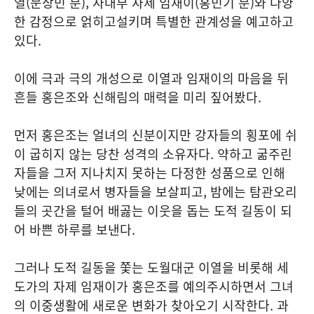
열(문상민 분), 사대부 자제 임재이(홍민기 분)와 다양
한 감정으로 얽히고설키며 특별한 관계성을 예고하고
있다.
이에 극과 극의 개성으로 이열과 임재이의 마음을 뒤
흔들 홍은조와 신해림의 매력을 미리 짚어봤다.
먼저 홍은조는 얼녀의 신분이지만 강자들의 횡포에 쉬
이 굽히지 않는 당찬 성격의 소유자다. 약하고 굶주린
자들을 그저 지나치지 못하는 다정한 성품으로 인해
낮에는 의녀로서 병자들을 보살피고, 밤에는 탐관오리
들의 곳간을 털어 배곯는 이웃을 돕는 도적 길동이 되
어 바쁜 하루를 보낸다.
그러나 도적 길동을 쫓는 도월대군 이열을 비롯해 세
도가의 자제 임재이가 홍은조를 예의주시하면서 그녀
의 이중생활에 새로운 변화가 찾아오기 시작한다. 과