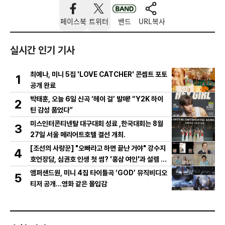
페이스북
트위터
밴드
URL복사
실시간 인기 기사
최예나, 미니 5집 'LOVE CATCHER' 콘셉트 포토
1
공개 완료
박태훈, 오늘 6일 신곡 ‘헤이 걸’ 발매! “Y2K 하이
2
틴 감성 품었다”
미스인터콘티넨탈 대구대회 성료 ,한국대회는 8월
3
27일 서울 메리어트호텔 결선 개최.
[조선의 사랑꾼] "오빠라고 하면 끝난 거야" 강수지
4
호언장담, 심권호 인생 첫 썸? '홍삼 여인'과 설렘 가
득 문자 포착!
앰퍼샌드원, 미니 4집 타이틀곡 ‘GOD’ 뮤직비디오
5
티저 공개…영화 같은 몰입감