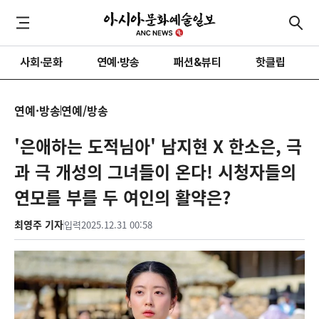
사회·문화
연예·방송
패션&뷰티
핫클립
연예·방송
연예/방송
'은애하는 도적님아' 남지현 X 한소은, 극
과 극 개성의 그녀들이 온다! 시청자들의
연모를 부를 두 여인의 활약은?
최영주 기자
입력
2025.12.31 00:58