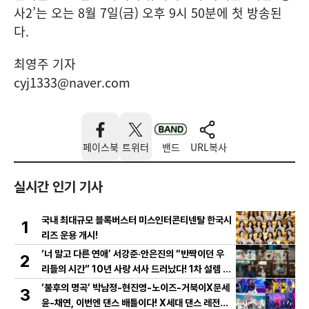
사2’는 오는 8월 7일(금) 오후 9시 50분에 첫 방송된
다.
최영주 기자
cyj1333@naver.com
페이스북
트위터
밴드
URL복사
실시간 인기 기사
국내 최대규모 블록버스터 미스인터콘티넨탈 한국시
1
리즈 운용 개시!
‘너 말고 다른 연애’ 서강준·안은진의 “반짝이던 우
2
리들의 시간” 10년 사랑 서사 드러났다! 1차 설렘 티
저 영상 공개!
‘불후의 명곡’ 박남정-현진영-노이즈-거북이X문세
3
윤-채연, 이번엔 댄스 배틀이다! X세대 댄스 레전드