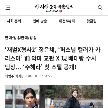
사회·문화
연예·방송
패션&뷰티
핫클립
연예·방송
연예/방송
‘재벌X형사2’ 정은채, ‘퍼스널 컬러가 카
리스마’ 前 악마 교관 X 現 베테랑 수사
팀장... ‘주혜라’ 첫 스틸 공개!
최영주 기자
입력
2026.07.07 01:53