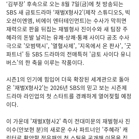
‘김부장’ 후속으로 오는 8월 7일(금)에 첫 방송되는
SBS 새 금토드라마 ‘재벌X형사2’(제작 스튜디오S, 빅
오션이엔엠, 비에이 엔터테인먼트)는 수사가 막히면
재력으로 판을 뒤집는 재벌형사 진이수와 새 팀장 주
혜라의 돈발 날리는 유쾌·상쾌·통쾌 사이다 공조 수사
극으로 '모범택시', '열혈사제', '지옥에서 온 판사', '굿
파트너' 등 SBS 드라마의 전매특허 '금토 사이다 유니
버스'의 한 축을 이루는 작품이다.
시즌1의 인기에 힘입어 더욱 확장된 세계관으로 돌아
온 '재벌X형사2'는 2026년 SBS의 믿고 보는 시즌제
드라마 라인업의 첫 스타트를 경쾌하게 열어젖힐 예정
이다.
이 가운데 '재벌X형사2' 측이 전대미문의 재벌형사 진
이수(안보현 분)의 새로운 수사 파트너인 '주혜라' 캐
릭터로 활약할 정은채의 첫 스틸을 공개해 이목을 집