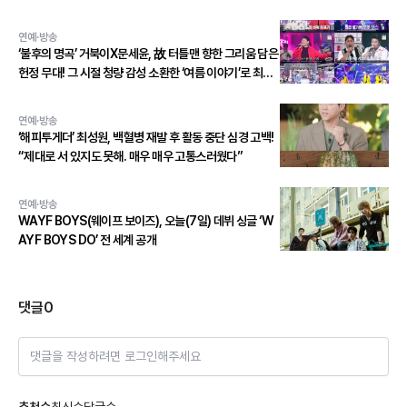
연예·방송
‘불후의 명곡’ 거북이X문세윤, 故 터틀맨 향한 그리움 담은
헌정 무대! 그 시절 청량 감성 소환한 ‘여름 이야기’로 최종
우승!
연예·방송
‘해피투게더’ 최성원, 백혈병 재발 후 활동 중단 심경 고백!
“제대로 서 있지도 못해. 매우 매우 고통스러웠다”
연예·방송
WAYF BOYS(웨이프 보이즈), 오늘(7일) 데뷔 싱글 ‘W
AYF BOYS DO’ 전 세계 공개
댓글
0
댓글을 작성하려면 로그인해주세요
추천순
최신순
답글순