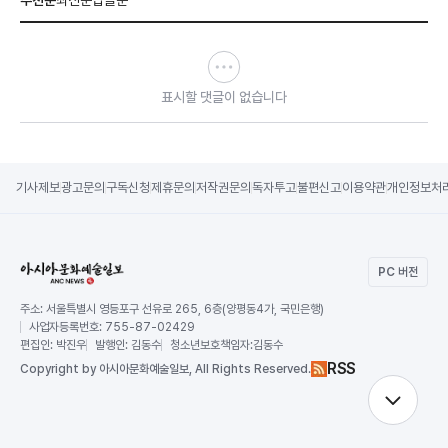
표시할 댓글이 없습니다
기사제보
광고문의
구독신청
제휴문의
저작권문의
독자투고
불편신고
이용약관
개인정보처
PC 버전
주소:
서울특별시 영등포구 선유로 265, 6층(양평동4가, 국민은행)
사업자등록번호:
755-87-02429
편집인:
박진우
발행인:
김동수
청소년보호책임자:
김동수
RSS
Copy
right by 아시아문화예술일보,
All Rights Reserved.