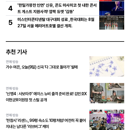
총출동! 댄스 본능 깨운다!
'한일가왕전 인연' 신유, 콘도 마사히코 첫 내한 콘서
4
트 게스트 지원사격! 깜짝 듀엣 '감동'
미스인터콘티넨탈 대구대회 성료 ,한국대회는 8월
5
27일 서울 메리어트호텔 결선 개최.
추천 기사
연예·방송
가수 여은, 오늘(9일) 신곡 ‘다 그대로 돌아가’ 발매
연예·방송
'신병4 : 사보타주' 에이스 뉴비 출격 준비 완료! 김민호X
이현균X이원정 첫 스틸 공개
연예·방송
‘전참시’ 리센느, 99평 숙소도 10평처럼! 여전히 꼭 붙어
지내는 남다른 ‘러브버그’ 케미