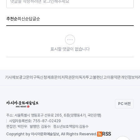
댓글을 작성하려면 로그인해주세요
추천순
최신순
답글순
표시할 댓글이 없습니다
기사제보
광고문의
구독신청
제휴문의
저작권문의
독자투고
불편신고
이용약관
개인정보처
PC 버전
주소:
서울특별시 영등포구 선유로 265, 6층(양평동4가, 국민은행)
사업자등록번호:
755-87-02429
편집인:
박진우
발행인:
김동수
청소년보호책임자:
김동수
RSS
Copy
right by 아시아문화예술일보,
All Rights Reserved.