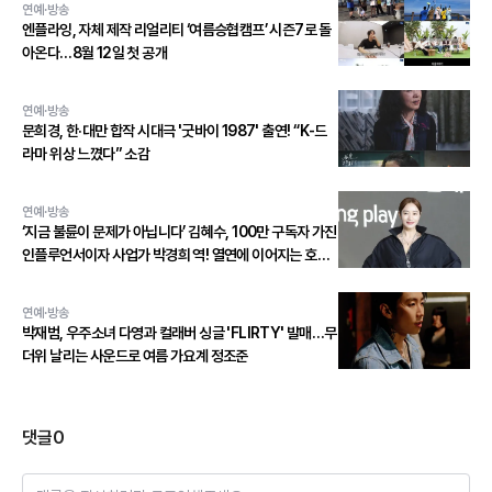
연예·방송
엔플라잉, 자체 제작 리얼리티 ‘여름승협캠프’ 시즌7로 돌
아온다…8월 12일 첫 공개
연예·방송
문희경, 한·대만 합작 시대극 '굿바이 1987' 출연! “K-드
라마 위상 느꼈다” 소감
연예·방송
‘지금 불륜이 문제가 아닙니다’ 김혜수, 100만 구독자 가진
인플루언서이자 사업가 박경희 역! 열연에 이어지는 호평
세례!
연예·방송
박재범, 우주소녀 다영과 컬래버 싱글 'FLIRTY' 발매…무
더위 날리는 사운드로 여름 가요계 정조준
댓글
0