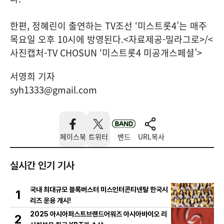
한편, 정혜린이 출연하는 TV조선 ‘미스트롯4’는 매주
목요일 오후 10시에 방영된다.<자료제공-밀라그로>/<
사진캡처-TV CHOSUN ‘미스트롯4 미공개스페셜’>
서영희 기자
syh1333@gmail.com
페이스북
트위터
밴드
URL복사
실시간 인기 기사
국내 최대규모 블록버스터 미스인터콘티넨탈 한국시
1
리즈 운용 개시!
2025 아시아퍼스트브랜드어워즈 아시아바이오 리
2