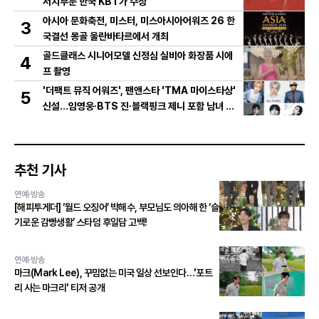
서치부문 한국 KBT가 수상
아시아 문화축전, 미스터, 미스아시아어워즈 26 한
3
국결선 몽골 울란바타르에서 개최
골드클래스 시니어모델 신정심 실비아 화장품 시에
4
프 촬영
'더팩트 뮤직 어워즈', 팬앤스타 'TMA 마이스타상'
5
신설...임영웅∙BTS 진∙블랙핑크 제니 포함 남녀 아
티스트 상위 20인 결선 투표 진출!
추천 기사
연예·방송
[해피투게더] ‘월드 오징어’ 박해수, 부모님도 의아해 한 ‘슬
기로운 감빵생활’ 스타덤 후일담 고백!
연예·방송
마크(Mark Lee), 꾸밈없는 미국 일상 선보인다…'포트
리 사는 마크리' 티저 공개