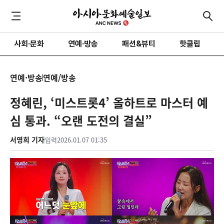
사회·문화
연예·방송
패션&뷰티
핫클립
연예·방송
연예/방송
정혜린, ‘미스트롯4’ 올하트로 마스터 예
심 통과. “오랜 도전의 결실”
서영희 기자
입력
2026.01.07 01:35