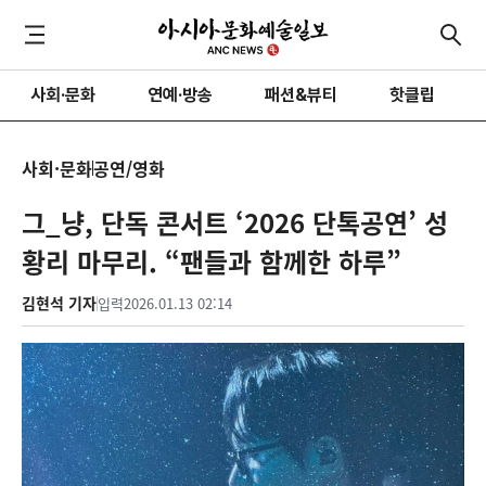
사회·문화
연예·방송
패션&뷰티
핫클립
사회·문화
공연/영화
그_냥, 단독 콘서트 ‘2026 단톡공연’ 성
황리 마무리. “팬들과 함께한 하루”
김현석 기자
입력
2026.01.13 02:14