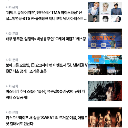
사회·문화
'더팩트 뮤직 어워즈', 팬앤스타 'TMA 마이스타상' 신
설...임영웅∙BTS 진∙블랙핑크 제니 포함 남녀 아티스트 상
위 20인 결선 투표 진출!
사회·문화
배우 방주환, 엄정화×박성웅 주연 '오케이 마담2' 캐스팅
사회·문화
보이그룹 오르빗, 日 요코하마 팬 이벤트서 ‘SUMMER V
IBE’ 최초 공개…뜨거운 호응
사회·문화
미스터리 추적 스릴러 '들쥐', 류준열X설경구X이규형 캐
릭터 스틸 공개!
사회·문화
키스오브라이프 새 싱글 ‘SWEAT’의 뜨거운 여름, 아임도
넛 컬래버로 만난다