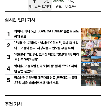
페이스북
트위터
밴드
URL복사
실시간 인기 기사
최예나, 미니 5집 'LOVE CATCHER' 콘셉트 포토
1
공개 완료
'은애하는 도적님아' 남지현 X 한소은, 극과 극 개성
2
의 그녀들이 온다! 시청자들의 연모를 부를 두 여인
의 활약은?
'극한84' 기안84, 크루장 책임감 빛났다! 빅5 마라
3
톤 완주 '인간 승리'
박태훈, 오늘 6일 신곡 ‘헤이 걸’ 발매! “Y2K 하이
4
틴 감성 품었다”
미스인터콘티넨탈 대구대회 성료 ,한국대회는 8월
5
27일 서울 메리어트호텔 결선 개최.
추천 기사