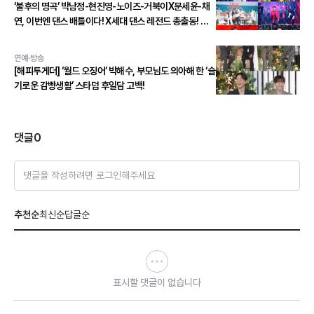
‘불후의 명곡’ 박남정-현진영-노이즈-거북이X문세윤-채
연, 이번엔 댄스 배틀이다! X세대 댄스 레전드 총출동! 댄
스 본능 깨운다!
연예·방송
[해피투게더] ‘월드 오징어’ 박해수, 부모님도 의아해 한 ‘슬
기로운 감빵생활’ 스타덤 후일담 고백!
댓글
0
댓글을 작성하려면 로그인해주세요
추천순
최신순
답글순
표시할 댓글이 없습니다