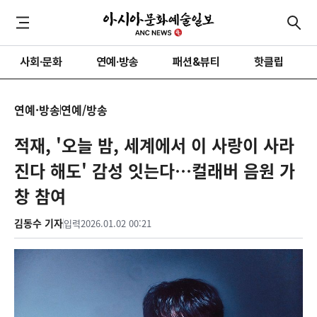
사회·문화
연예·방송
패션&뷰티
핫클립
연예·방송
연예/방송
적재, '오늘 밤, 세계에서 이 사랑이 사라
진다 해도' 감성 잇는다…컬래버 음원 가
창 참여
김동수 기자
입력
2026.01.02 00:21