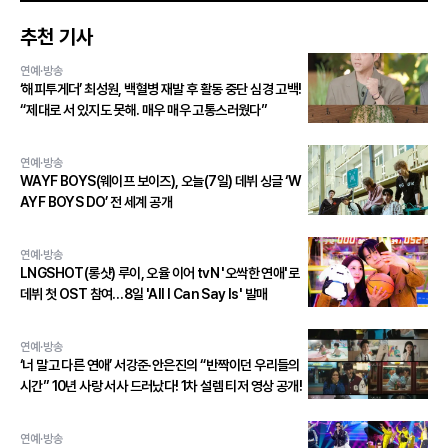
추천 기사
연예·방송
‘해피투게더’ 최성원, 백혈병 재발 후 활동 중단 심경 고백!
“제대로 서 있지도 못해. 매우 매우 고통스러웠다”
연예·방송
WAYF BOYS(웨이프 보이즈), 오늘(7일) 데뷔 싱글 ‘W
AYF BOYS DO’ 전 세계 공개
연예·방송
LNGSHOT(롱샷) 루이, 오율 이어 tvN '오싹한 연애'로
데뷔 첫 OST 참여…8일 'All I Can Say Is' 발매
연예·방송
‘너 말고 다른 연애’ 서강준·안은진의 “반짝이던 우리들의
시간” 10년 사랑 서사 드러났다! 1차 설렘 티저 영상 공개!
연예·방송