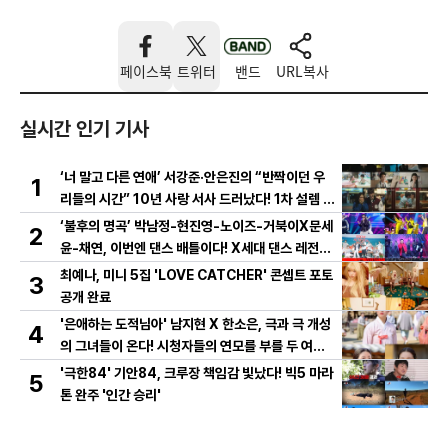
페이스북
트위터
밴드
URL복사
실시간 인기 기사
‘너 말고 다른 연애’ 서강준·안은진의 “반짝이던 우
1
리들의 시간” 10년 사랑 서사 드러났다! 1차 설렘 티
저 영상 공개!
‘불후의 명곡’ 박남정-현진영-노이즈-거북이X문세
2
윤-채연, 이번엔 댄스 배틀이다! X세대 댄스 레전드
총출동! 댄스 본능 깨운다!
최예나, 미니 5집 'LOVE CATCHER' 콘셉트 포토
3
공개 완료
'은애하는 도적님아' 남지현 X 한소은, 극과 극 개성
4
의 그녀들이 온다! 시청자들의 연모를 부를 두 여인
의 활약은?
'극한84' 기안84, 크루장 책임감 빛났다! 빅5 마라
5
톤 완주 '인간 승리'