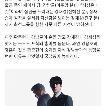
출근 중인 케이시 강, 강방글(이주명 분)과 “최성은 내
것”이라며 집념을 드러내는 강재경(전혜진 분), 장자
승계 원칙을 앞세워 자신감을 보이는 강재성(진구 분)
까지 최성그룹을 향한 사뭇 다른 시선이 밝혀진다.
이후 황준현과 강방글이 손을 잡고 강재경과 강재성을
맞서는 구도도 포착돼 흥미를 돋운다. 과연 강용호의
영혼이 깃든 황준현이 숨겨진 자식 강방글과의 동행을
택한 이유는 무엇일지 궁금증이 높아진다.