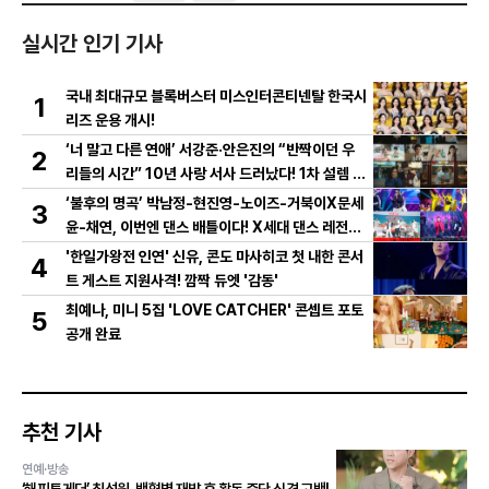
실시간 인기 기사
국내 최대규모 블록버스터 미스인터콘티넨탈 한국시
1
리즈 운용 개시!
‘너 말고 다른 연애’ 서강준·안은진의 “반짝이던 우
2
리들의 시간” 10년 사랑 서사 드러났다! 1차 설렘 티
저 영상 공개!
‘불후의 명곡’ 박남정-현진영-노이즈-거북이X문세
3
윤-채연, 이번엔 댄스 배틀이다! X세대 댄스 레전드
총출동! 댄스 본능 깨운다!
'한일가왕전 인연' 신유, 콘도 마사히코 첫 내한 콘서
4
트 게스트 지원사격! 깜짝 듀엣 '감동'
최예나, 미니 5집 'LOVE CATCHER' 콘셉트 포토
5
공개 완료
추천 기사
연예·방송