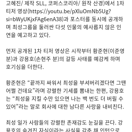
고혜진/ 제작 SLL, 코퍼스코리아/ 원작 산경)에서 1차
티저 영상(https://youtu.be/pXluOmNb5Ug?
si=bWyUKjxFAg6enA38)과 포스터를 동시에 공개하
며 최성그룹을 둘러싼 다섯 인물의 예사롭지 않은 인
연을 예고하고 있다.
먼저 공개된 1차 티저 영상은 시작부터 황준현(이준영
분)과 강용호(손현주 분)의 갈등 사태를 예감케 하며
호기심을 더한다.
황준현은 “끝까지 싸워서 최성을 부셔버리겠다면 그땐
어쩔 건데요”라며 강렬한 기세를 뽐내는 한편, 강용호
는 “최성을 지킬 수만 있으면 나는 백 번도 더 버릴 수
있어”라는 말로 회사에 대한 남다른 사랑을 내비친다.
최성 일가 사람들의 강렬한 존재감도 눈길을 끈다. 강
용호의 숨겨진 자식이라는 사실을 감춘 채 인턴으로