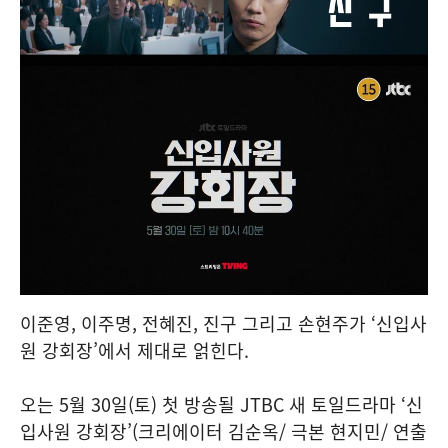
이준영, 이주명, 전혜진, 진구 그리고 손현주가 ‘신입사
원 강회장’에서 제대로 얽힌다.
오는 5월 30일(토) 첫 방송될 JTBC 새 토일드라마 ‘신
입사원 강회장’(크리에이터 김순옥/ 극본 현지민/ 연출