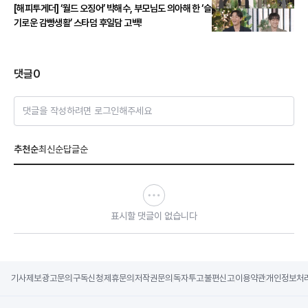
[해피투게더] ‘월드 오징어’ 박해수, 부모님도 의아해 한 ‘슬
기로운 감빵생활’ 스타덤 후일담 고백!
댓글
0
댓글을 작성하려면 로그인해주세요
추천순
최신순
답글순
표시할 댓글이 없습니다
기사제보
광고문의
구독신청
제휴문의
저작권문의
독자투고
불편신고
이용약관
개인정보처