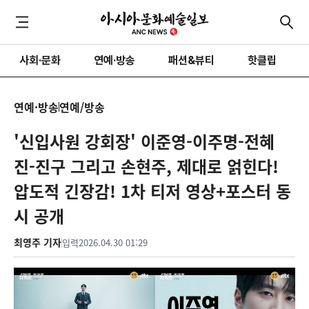
사회·문화
연예·방송
패션&뷰티
핫클립
연예·방송
연예/방송
'신입사원 강회장' 이준영-이주명-전혜
진-진구 그리고 손현주, 제대로 얽힌다!
압도적 긴장감! 1차 티저 영상+포스터 동
시 공개
최영주 기자
입력
2026.04.30 01:29