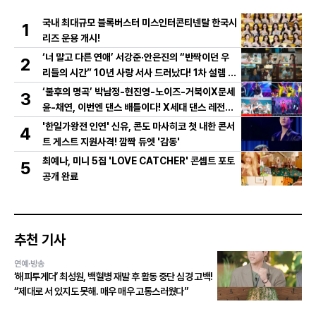
국내 최대규모 블록버스터 미스인터콘티넨탈 한국시
1
리즈 운용 개시!
‘너 말고 다른 연애’ 서강준·안은진의 “반짝이던 우
2
리들의 시간” 10년 사랑 서사 드러났다! 1차 설렘 티
저 영상 공개!
‘불후의 명곡’ 박남정-현진영-노이즈-거북이X문세
3
윤-채연, 이번엔 댄스 배틀이다! X세대 댄스 레전드
총출동! 댄스 본능 깨운다!
'한일가왕전 인연' 신유, 콘도 마사히코 첫 내한 콘서
4
트 게스트 지원사격! 깜짝 듀엣 '감동'
최예나, 미니 5집 'LOVE CATCHER' 콘셉트 포토
5
공개 완료
추천 기사
연예·방송
‘해피투게더’ 최성원, 백혈병 재발 후 활동 중단 심경 고백!
“제대로 서 있지도 못해. 매우 매우 고통스러웠다”