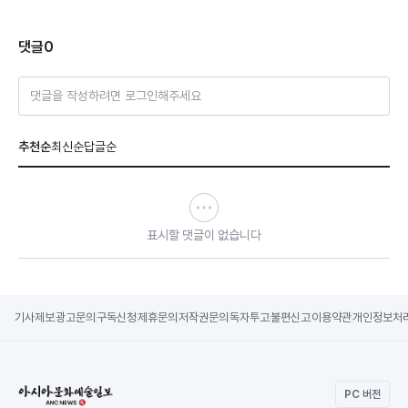
댓글
0
댓글을 작성하려면 로그인해주세요
추천순
최신순
답글순
표시할 댓글이 없습니다
기사제보
광고문의
구독신청
제휴문의
저작권문의
독자투고
불편신고
이용약관
개인정보처
PC 버전