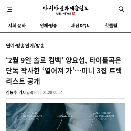
사회·문화
연예·방송
패션&뷰티
핫클립
연예·방송
연예/방송
‘2월 9일 솔로 컴백’ 양요섭, 타이틀곡은
단독 작사한 ‘옅어져 가’…미니 3집 트랙
리스트 공개
김동수 기자
입력
2026.01.28 00:54