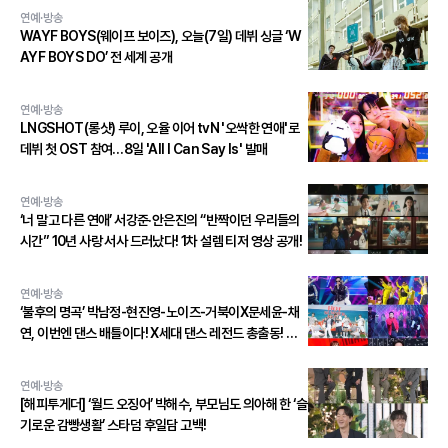
연예·방송
WAYF BOYS(웨이프 보이즈), 오늘(7일) 데뷔 싱글 ‘W
AYF BOYS DO’ 전 세계 공개
연예·방송
LNGSHOT(롱샷) 루이, 오율 이어 tvN '오싹한 연애'로
데뷔 첫 OST 참여…8일 'All I Can Say Is' 발매
연예·방송
‘너 말고 다른 연애’ 서강준·안은진의 “반짝이던 우리들의
시간” 10년 사랑 서사 드러났다! 1차 설렘 티저 영상 공개!
연예·방송
‘불후의 명곡’ 박남정-현진영-노이즈-거북이X문세윤-채
연, 이번엔 댄스 배틀이다! X세대 댄스 레전드 총출동! 댄
스 본능 깨운다!
연예·방송
[해피투게더] ‘월드 오징어’ 박해수, 부모님도 의아해 한 ‘슬
기로운 감빵생활’ 스타덤 후일담 고백!