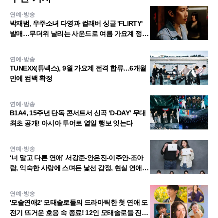
연예·방송
박재범, 우주소녀 다영과 컬래버 싱글 'FLIRTY'
발매…무더위 날리는 사운드로 여름 가요계 정조
준
연예·방송
TUNEXX(튜넥스), 9월 가요계 전격 합류…6개월
만에 컴백 확정
연예·방송
B1A4, 15주년 단독 콘서트서 신곡 ‘D-DAY’ 무대
최초 공개! 아시아 투어로 열일 행보 잇는다
연예·방송
‘너 말고 다른 연애’ 서강준-안은진-이주안-조아
람, 익숙한 사랑에 스며든 낯선 감정, 현실 연애
과몰입 유발한 대본 연습 현장 공개!
연예·방송
'모솔연애2' 모태솔로들의 드라마틱한 첫 연애 도
전기 뜨거운 호응 속 종료! 12인 모태솔로들 진솔