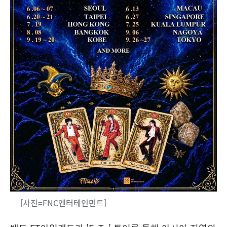
[사진=FNC엔터테인먼트]