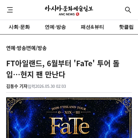
사회·문화
연예·방송
패션&뷰티
핫클립
연예·방송
연예/방송
FT아일랜드, 6월부터 'FaTe' 투어 돌
입…현지 팬 만난다
김동수 기자
입력
2026.05.30 02:03