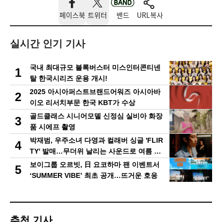
페이스북
트위터
밴드
URL복사
실시간 인기 기사
국내 최대규모 블록버스터 미스인터콘티넨
1
탈 한국시리즈 운용 개시!
2025 아시아퍼스트브랜드어워즈 아시아바
2
이오 리서치부문 한국 KBT가 수상
골드클래스 시니어모델 신정심 실비아 화장
3
품 시에프 촬영
박재범, 우주소녀 다영과 컬래버 싱글 'FLIR
4
TY' 발매…무더위 날리는 사운드로 여름 가
요계 정조준
보이그룹 오르빗, 日 요코하마 팬 이벤트서
5
‘SUMMER VIBE’ 최초 공개…뜨거운 호응
추천 기사