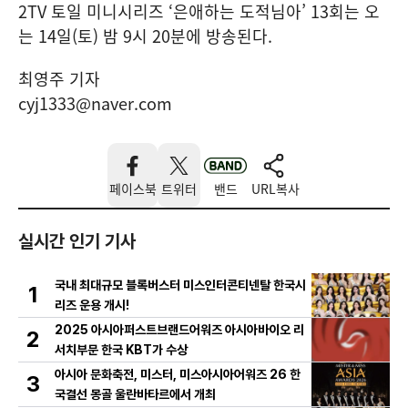
2TV 토일 미니시리즈 ‘은애하는 도적님아’ 13회는 오
는 14일(토) 밤 9시 20분에 방송된다.
최영주 기자
cyj1333@naver.com
페이스북
트위터
밴드
URL복사
실시간 인기 기사
국내 최대규모 블록버스터 미스인터콘티넨탈 한국시
1
리즈 운용 개시!
2025 아시아퍼스트브랜드어워즈 아시아바이오 리
2
서치부문 한국 KBT가 수상
아시아 문화축전, 미스터, 미스아시아어워즈 26 한
3
국결선 몽골 울란바타르에서 개최