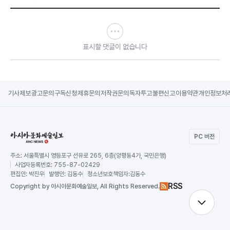
표시할 댓글이 없습니다
기사제보
광고문의
구독신청
제휴문의
저작권문의
독자투고
불편신고
이용약관
개인정보처
PC 버전
주소:
서울특별시 영등포구 선유로 265, 6층(양평동4가, 국민은행)
사업자등록번호:
755-87-02429
편집인:
박진우
발행인:
김동수
청소년보호책임자:
김동수
RSS
Copy
right by 아시아문화예술일보,
All Rights Reserved.