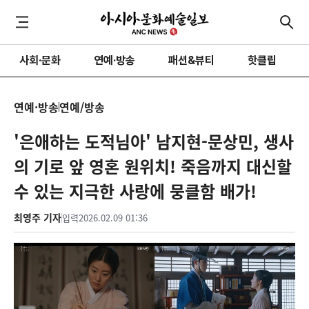
사회·문화
연예·방송
패션&뷰티
핫클립
연예·방송
연예/방송
'은애하는 도적님아' 남지현-문상민, 생사
의 기로 앞 영혼 원위치! 죽음까지 대신할
수 있는 지극한 사랑에 뭉클함 배가!
최영주 기자
입력
2026.02.09 01:36