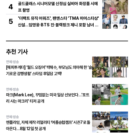
골드클래스 시니어모델 신정심 실비아 화장품 시에
4
프 촬영
'더팩트 뮤직 어워즈', 팬앤스타 'TMA 마이스타상'
5
신설...임영웅∙BTS 진∙블랙핑크 제니 포함 남녀 아
티스트 상위 20인 결선 투표 진출!
추천 기사
연예·방송
[해피투게더] ‘월드 오징어’ 박해수, 부모님도 의아해 한 ‘슬
기로운 감빵생활’ 스타덤 후일담 고백!
연예·방송
마크(Mark Lee), 꾸밈없는 미국 일상 선보인다…'포트
리 사는 마크리' 티저 공개
연예·방송
엔플라잉, 자체 제작 리얼리티 ‘여름승협캠프’ 시즌7로 돌
아온다…8월 12일 첫 공개