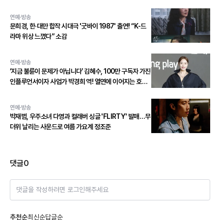
연예·방송
문희경, 한·대만 합작 시대극 '굿바이 1987' 출연! “K-드
라마 위상 느꼈다” 소감
연예·방송
‘지금 불륜이 문제가 아닙니다’ 김혜수, 100만 구독자 가진
인플루언서이자 사업가 박경희 역! 열연에 이어지는 호평
세례!
연예·방송
박재범, 우주소녀 다영과 컬래버 싱글 'FLIRTY' 발매…무
더위 날리는 사운드로 여름 가요계 정조준
댓글
0
댓글을 작성하려면 로그인해주세요
추천순
최신순
답글순