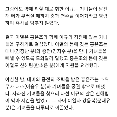
그럼에도 약에 취할 대로 취한 이규는 기녀들이 탈진
해 뼈가 부러질 때까지 춤과 연주를 이어가라고 명령
하며 혹사를 멈추지 않았다.
결국 이열은 홍은조와 함께 이규의 침전에 있는 기녀
들을 구하기로 결심했다. 이열의 몸에 깃든 홍은조는
대비(김정난 분)와 중전(김지수 분)을 만나 기녀들을
빼낼 수 있도록 도와달라 말했고 홍은조의 몸에 깃든
이열도 신해림(한소은 분)에게 지원을 요청했다.
야심한 밤, 대비와 중전의 조력을 받은 홍은조는 호위
무사 대추(이승우 분)와 기녀들을 궁궐 밖으로 빼냈
다. 사라진 기녀들을 찾으러 나선 이규의 앞은 신해림
이 막아 시간을 벌었고, 그 사이 이열과 강윤복(문태유
분)은 기녀들을 나루터로 이끌었다.