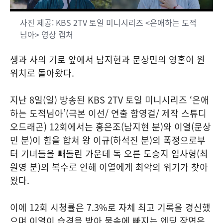
사진 제공: KBS 2TV 토일 미니시리즈 <은애하는 도적
님아> 영상 캡처
생과 사의 기로 앞에서 남지현과 문상민의 영혼이 원
위치로 돌아왔다.
지난 8일(일) 방송된 KBS 2TV 토일 미니시리즈 ‘은애
하는 도적님아’(극본 이선/ 연출 함영걸/ 제작 스튜디
오드래곤) 12회에서는 홍은조(남지현 분)와 이열(문상
민 분)이 힘을 합쳐 왕 이규(하석진 분)의 폭정으로부
터 기녀들을 빼돌린 가운데 독 오른 도승지 임사형(최
원영 분)의 복수로 인해 이열에게 최악의 위기가 찾아
왔다.
이에 12회 시청률은 7.3%로 자체 최고 기록을 경신했
으며 이열이 습격을 받아 물속에 빠지는 엔딩 장면은