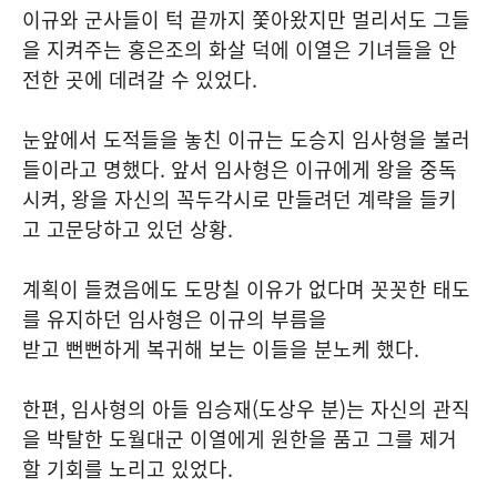
이규와 군사들이 턱 끝까지 쫓아왔지만 멀리서도 그들
을 지켜주는 홍은조의 화살 덕에 이열은 기녀들을 안
전한 곳에 데려갈 수 있었다.
눈앞에서 도적들을 놓친 이규는 도승지 임사형을 불러
들이라고 명했다. 앞서 임사형은 이규에게 왕을 중독
시켜, 왕을 자신의 꼭두각시로 만들려던 계략을 들키
고 고문당하고 있던 상황.
계획이 들켰음에도 도망칠 이유가 없다며 꼿꼿한 태도
를 유지하던 임사형은 이규의 부름을
받고 뻔뻔하게 복귀해 보는 이들을 분노케 했다.
한편, 임사형의 아들 임승재(도상우 분)는 자신의 관직
을 박탈한 도월대군 이열에게 원한을 품고 그를 제거
할 기회를 노리고 있었다.